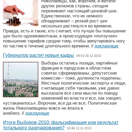
Николаевцы, как, впрочем, и жители
других регионов страны, сегодня
переживают настоящий ценовой шок.
Единственное, что их немного
обнадеживает – резкий рост цен
несколько растянулся во времени.
Правда, есть и такие, кто считает, что лучше бы повышение
цен было одномоментным, а происходящее «ползучее»
повышение тарифов сродни тому, чтобы ампутировать ногу
по частям в течение длительного времени.
//
докладніше
Губернатор растит новые кадры
09:53 30.12.2010
Выборы остались позади, партийные
фракции в городском и областном
советах сформированы, депутатские
комиссии – тоже, должности поделены.
Местные политические эксперты и люди,
считающие себя таковыми, уже давно
высказали все свои мысли по поводу
изменений во власти и все, как говорят,
«устаканилось». Впрочем, все да не все. Политическая
жизнь Николаевщины вовсе не впала в
анабиоз.
//
докладніше
Итоги Выборов-2010: фальсификация или результат
тотального разочарования?
10:46 12.11.2010