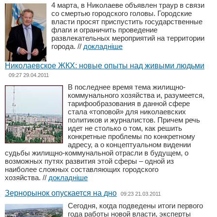
4 марта, в Николаеве объявлен траур в связи
со смертью городского головы. Городские
власти просят приспустить государственные
флаги и ограничить проведение
развлекательных мероприятий на территории
города.
//
докладніше
Николаевское ЖКХ: новые опыты над живыми людьми
09:27 29.04.2011
В последнее время тема жилищно-
коммунального хозяйства и, разумеется,
тарифообразования в данной сфере
стала «топовой» для николаевских
политиков и журналистов. Причем речь
идет не столько о том, как решить
конкретные проблемы по конкретному
адресу, а о концептуальном видении
судьбы жилищно-коммунальной отрасли в будущем, о
возможных путях развития этой сферы – одной из
наиболее сложных составляющих городского
хозяйства.
//
докладніше
Зернорынок опускается на дно
09:23 21.03.2011
Сегодня, когда подведены итоги первого
года работы новой власти, эксперты