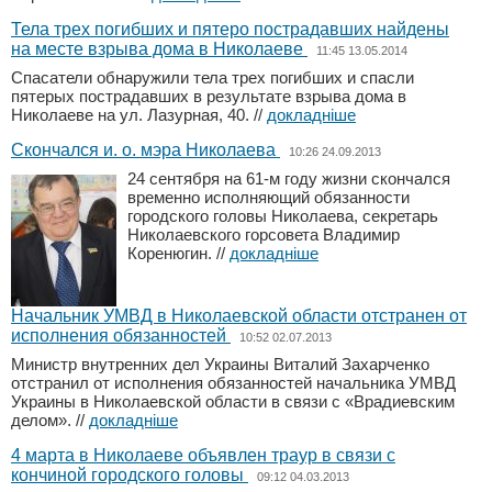
Тела трех погибших и пятеро пострадавших найдены
на месте взрыва дома в Николаеве
11:45 13.05.2014
Спасатели обнаружили тела трех погибших и спасли
пятерых пострадавших в результате взрыва дома в
Николаеве на ул. Лазурная, 40.
//
докладніше
Скончался и. о. мэра Николаева
10:26 24.09.2013
24 сентября на 61-м году жизни скончался
временно исполняющий обязанности
городского головы Николаева, секретарь
Николаевского горсовета Владимир
Коренюгин.
//
докладніше
Начальник УМВД в Николаевской области отстранен от
исполнения обязанностей
10:52 02.07.2013
Министр внутренних дел Украины Виталий Захарченко
отстранил от исполнения обязанностей начальника УМВД
Украины в Николаевской области в связи с «Врадиевским
делом».
//
докладніше
4 марта в Николаеве объявлен траур в связи с
кончиной городского головы
09:12 04.03.2013