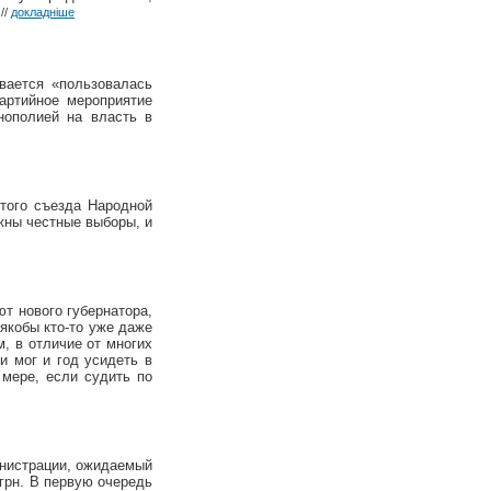
.
//
докладніше
вается «пользовалась
артийное мероприятие
нополией на власть в
ятого съезда Народной
ужны честные выборы, и
ют нового губернатора,
 якобы кто-то уже даже
м, в отличие от многих
и мог и год усидеть в
 мере, если судить по
инистрации, ожидаемый
 грн. В первую очередь