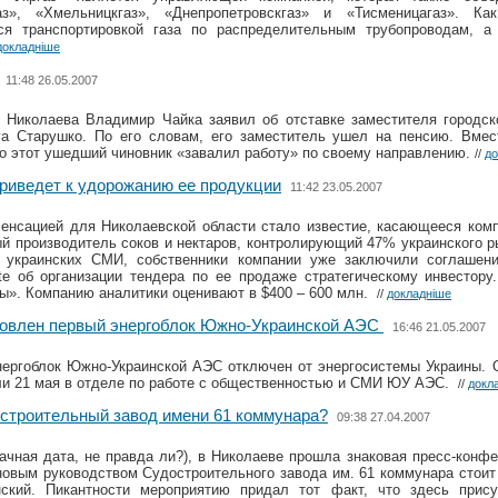
аз», «Хмельницкгаз», «Днепропетровскгаз» и «Тисменицагаз». Ка
ся транспортировкой газа по распределительным трубопроводам, а
докладніше
11:48 26.05.2007
Николаева Владимир Чайка заявил об отставке заместителя городско
га Старушко. По его словам, его заместитель ушел на пенсию. Вмес
о этот ушедший чиновник «завалил работу» по своему направлению.
//
до
риведет к удорожанию ее продукции
11:42 23.05.2007
сенсацией для Николаевской области стало известие, касающееся ком
й производитель соков и нектаров, контролирующий 47% украинского р
 украинских СМИ, собственники компании уже заключили соглашен
te об организации тендера по ее продаже стратегическому инвестору
ы». Компанию аналитики оценивают в $400 – 600 млн.
//
докладніше
новлен первый энергоблок Южно-Украинской АЭС
16:46 21.05.2007
нергоблок Южно-Украинской АЭС отключен от энергосистемы Украины. 
и 21 мая в отделе по работе с общественностью и СМИ ЮУ АЭС.
//
докл
строительный завод имени 61 коммунара?
09:38 27.04.2007
дачная дата, не правда ли?), в Николаеве прошла знаковая пресс-конфе
 новым руководством Судостроительного завода им. 61 коммунара стоит
ский. Пикантности мероприятию придал тот факт, что здесь прис