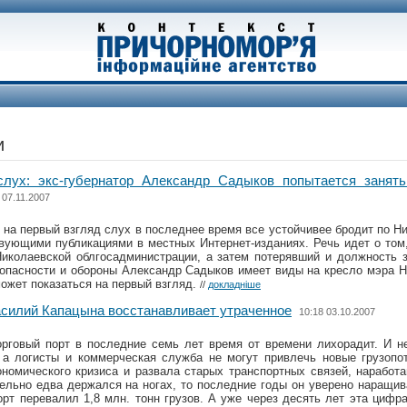
и
лух: экс-губернатор Александр Садыков попытается занять
 07.11.2007
на первый взгляд слух в последнее время все устойчивее бродит по Ник
твующими публикациями в местных Интернет-изданиях. Речь идет о то
Николаевской облгосадминистрации, а затем потерявший и должность 
опасности и обороны Александр Садыков имеет виды на кресло мэра Н
 может показаться на первый взгляд.
//
докладніше
асилий Капацына восстанавливает утраченное
10:18 03.10.2007
орговый порт в последние семь лет время от времени лихорадит. И н
 а логисты и коммерческая служба не могут привлечь новые грузопо
ономического кризиса и развала старых транспортных связей, наработ
льно едва держался на ногах, то последние годы он уверено наращива
порт перевалил 1,8 млн. тонн грузов. А уже через десять лет эта цифр