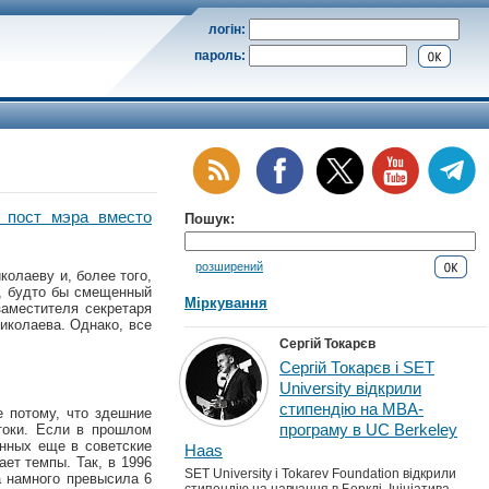
логін:
пароль:
 пост мэра вместо
Пошук:
розширений
олаеву и, более того,
м, будто бы смещенный
Міркування
заместителя секретаря
иколаева. Однако, все
Сергій Токарєв
Сергій Токарєв і SET
University відкрили
стипендію на MBA-
е потому, что здешние
програму в UC Berkeley
токи. Если в прошлом
анных еще в советские
Haas
ет темпы. Так, в 1996
SET University і Tokarev Foundation відкрили
а намного превысила 6