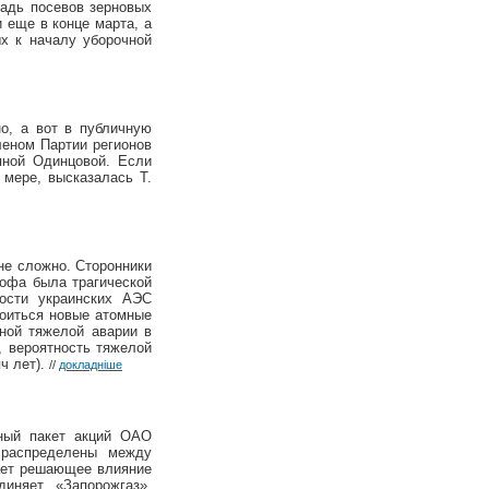
адь посевов зерновых
и еще в конце марта, а
ых к началу уборочной
о, а вот в публичную
леном Партии регионов
яной Одинцовой. Если
 мере, высказалась Т.
йне сложно. Сторонники
рофа была трагической
ности украинских АЭС
роиться новые атомные
дной тяжелой аварии в
, вероятность тяжелой
ч лет).
//
докладніше
ьный пакет акций ОАО
 распределены между
вает решающее влияние
иняет «Запорожгаз»,