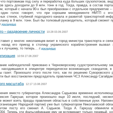
 что портовикам под силу и переработка куда больших грузопотоков, ве
ов здесь доходили до 9 млн. тонн в год. Тогда, правда, в состав порт
ом, который с начала 90-х был преобразован с отдельное предприятие –
 один голос говорят, что при хорошем менеджменте НМТП с ег
ых стенок, глубиной подходного канала и развитой транспортной инф
ланку в 9 млн. тонн. Был бы толковый руководитель, который сможет 
//
докладніше
го – раздвоение личности
10:28 03.09.2007
ставил у многих николаевцев визит в город министра транспорта и связ
д назад его приезд в столицу украинского кораблестроения вызва
н к лучшему, то теперь…
//
докладніше
илизация
10:59 27.08.2007
ание наблюдателей приковано к Черноморскому судостроительному зав
т находившаяся в эпицентре периодически возникающих скандалов, в 
ы газет. Произошло этого после того, как по решению Суворовского 
сти был восстановлен председатель правления ЧСЗ Александр Сагайда
ого масштаба
12:17 13.08.2007
чения вместо губернатора Александра Садыкова временно исполняюще
ексея Гаркуши, которое произошло еще 10 июля, последний, несмо
не может взять бразды правления областью в собственные руки. Напомни
рганизацию Народной партии) уже был губернатором Николаевской област
этом посту его сменил А. Садыков. Тогда А. Гаркушу обвиняли 
004. Теперь эти фальсификации ему не вспоминает только ленивый, хо