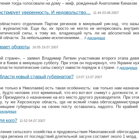
ления тогда голосовали на дому – миф, рожденный Анатолием Кинахом
нстрирует уверенность. И недовольство…
11:44 03.08.2007
областного отделения Партии регионов в минувший уик-энд, что назы
х журналистов. Еще бы, их просто не могло не интересовать внутрип
литической силы, к тому же, владеющей чуть ли не абсолютной мо
ой области. За небольшими исключениями…
//
докладніше
ирает обороты
16:05 19.07.2007
ой стране», – заявил Владимир Литвин участникам второго этапа дев
ся в Киеве в минувшую субботу. При этом он подчеркнул, что Украине н
власти политические силы смогут навести порядок в стране.
//
докладніше
бласти новый старый губернатор?
13:07 13.07.2007
не только в Николаеве) есть такая особенность: как только нам назнача
 будто человек этот временный, что его вот-вот снимут с должности, и
з Президента о назначении на его место другого руководителя. При это
ру, ту же Херсонскую область, где не всякий глава облгосадминистраци
аевщине губернаторы на своем посту оставались надолго. По крайней
докладніше
ля кого?
11:52 04.07.2007
вления сельского хозяйства и продовольствия Николаевской облгосадм
тора региона от последствий длительной засухи составит около 1 млрд.