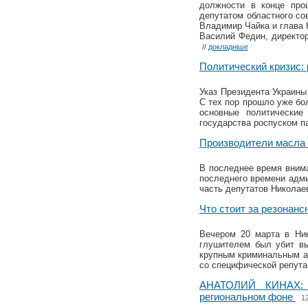
должности в конце про
депутатом областного со
Владимир Чайка и глава 
Василий Федин, директо
//
докладніше
Политический кризис:
Указ Президента Украины
С тех пор прошло уже бо
основные политические
государства роспуском п
Производители масла 
В последнее время внима
последнего времени адми
часть депутатов Николае
Что стоит за резонан
Вечером 20 марта в Ник
глушителем был убит вы
крупным криминальным ав
со специфической репута
АНАТОЛИЙ КИНАХ:
региональном фоне
1