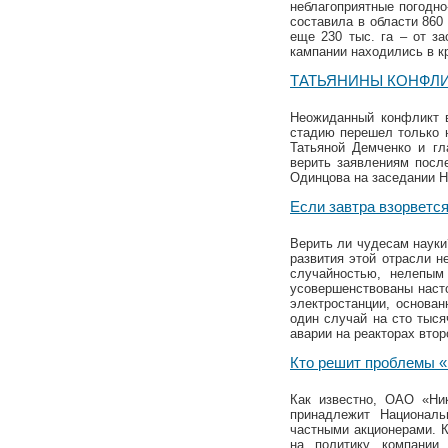
неблагоприятные погодн
составила в области 860 
еще 230 тыс. га – от з
кампании находились в к
ТАТЬЯНИНЫ КОНФЛ
Неожиданный конфликт в
стадию перешел только 
Татьяной Демченко и гл
верить заявлениям после
Одинцова на заседании Н
Если завтра взорвет
Верить ли чудесам науки?
развития этой отрасли н
случайностью, нелепым
усовершенствованы насто
электростанции, основан
один случай на сто тыся
аварии на реакторах втор
Кто решит проблемы «
Как известно, ОАО «Ни
принадлежит Националь
частными акционерами. К
на политику компании.