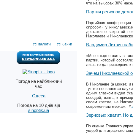
что на выборах 30% насе
Партия регионов демо
Партийная конференция 
спросом» у николаевски
достаточно закрытой по
Николаеве и Николаевск
Усі валюти
Усі банки
Владимир Литвин наб
«Мне стыдно жить в так
партии, который состоял
лишь тогда пришедшие к 
Зачем Николаевской о
Погода на найближчий
В Николаеве (а может, и 
час
тут же появляются слухи,
одним глазком видел Ука
Одеса
соседей, взять, к приме
своем кресле, на Никол
Погода на 10 днів від
современным меркам.
//
sinoptik.ua
Зерновых хватит. Но д
По оценке Главного упра
ущерб для аграрного сек