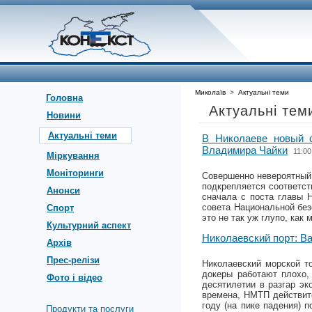
Миколаїв
>
Актуальні теми
Головна
Актуальні тем
Новини
Актуальні теми
В Николаеве новый с
Владимира Чайки
11:00
Міркування
Моніторинги
Совершенно невероятный 
подкрепляется соответс
Анонси
сначала с поста главы 
совета Национальной без
Спорт
это не так уж глупо, как
Культурний аспект
Николаевский порт: В
Архів
Прес-релізи
Николаевский морской т
докеры работают плохо,
Фото і відео
десятилетии в разгар эк
времена, НМТП действите
году (на пике падения) 
Продукти та послуги