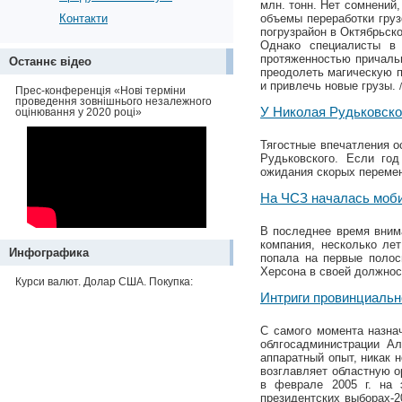
млн. тонн. Нет сомнений,
Контакти
объемы переработки груз
погрузрайон в Октябрьск
Однако специалисты в
протяженностью причальн
Останнє відео
преодолеть магическую п
и привлечь новые грузы.
Прес-конференція «Нові терміни
проведення зовнішнього незалежного
У Николая Рудьковско
оцінювання у 2020 році»
Тягостные впечатления о
Рудьковского. Если го
ожидания скорых переме
На ЧСЗ началась моб
В последнее время вним
компания, несколько ле
Инфографика
попала на первые полос
Херсона в своей должно
Курси валют. Долар США. Покупка:
Интриги провинциальн
С самого момента назна
облгосадминистрации Ал
аппаратный опыт, никак 
возглавляет областную о
в феврале 2005 г. на 
президентских выборах-2