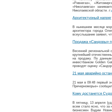
«Ривнегаз», «Житомирг
«Николаевгаз» занимает
Николаевской области.
//
Архитектурный напряг
В нынешнем месяце мэр 
архитектора города Оле
всеуслышание заявил, чт
Продажа «Сандоры» п
Весенней региональной 
крупнейший отечественны
на продажу. По данным
инвестбанком Golden Ga
проводят оценку «Сандор
21 мая аварийно оста
21 мая в 09:48 первый э
Причерноморье» сообщил
Кому достанется Судо
В пятницу, 13 апреля (у
всем стало ясно, что за
бизнесмен Вадим Новин