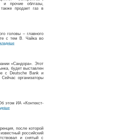
к и прочие облгазы,
 также продает газ в
го головы – главного
те с тем В. Чайка во
кладніше
пании «Сандора». Этот
ынка, будет выставлен
ие с Deutsche Bank и
. Сейчас организаторы
Об этом ИА «Контекст-
адніше
ренция, после которой
 известный российский
утствовал и снятый с