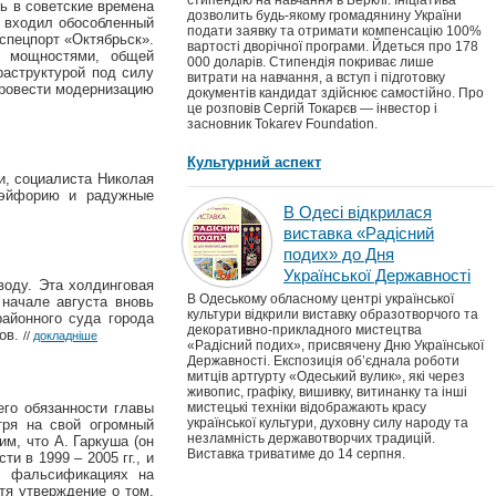
стипендію на навчання в Берклі. Ініціатива
дь в советские времена
дозволить будь-якому громадянину України
а входил обособленный
подати заявку та отримати компенсацію 100%
 спецпорт «Октябрьск».
вартості дворічної програми. Йдеться про 178
о мощностями, общей
000 доларів. Стипендія покриває лише
раструктурой под силу
витрати на навчання, а вступ і підготовку
провести модернизацию
документів кандидат здійснює самостійно. Про
це розповів Сергій Токарєв — інвестор і
засновник Tokarev Foundation.
Культурний аспект
и, социалиста Николая
л эйфорию и радужные
В Одесі відкрилася
виставка «Радісний
подих» до Дня
Української Державності
оду. Эта холдинговая
В Одеському обласному центрі української
начале августа вновь
культури відкрили виставку образотворчого та
районного суда города
декоративно-прикладного мистецтва
ков.
//
докладніше
«Радісний подих», присвячену Дню Української
Державності. Експозиція об’єднала роботи
митців артгурту «Одеський вулик», які через
живопис, графіку, вишивку, витинанку та інші
го обязанности главы
мистецькі техніки відображають красу
української культури, духовну силу народу та
тря на свой огромный
незламність державотворчих традицій.
м, что А. Гаркуша (он
Виставка триватиме до 14 серпня.
и в 1999 – 2005 гг., и
в фальсификациях на
тя утверждение о том,