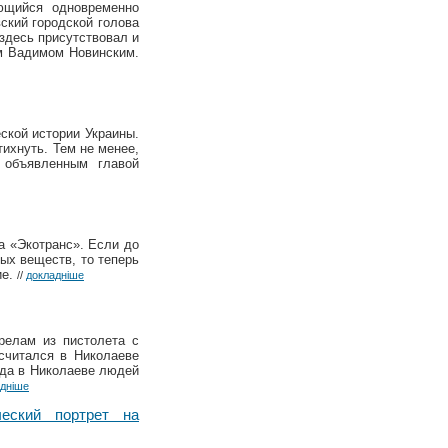
яющийся одновременно
ский городской голова
здесь присутствовал и
ом Вадимом Новинским.
ской истории Украины.
ихнуть. Тем не менее,
 объявленным главой
а «Экотранс». Если до
ых веществ, то теперь
ие.
//
докладніше
релам из пистолета с
считался в Николаеве
гда в Николаеве людей
дніше
кий портрет на