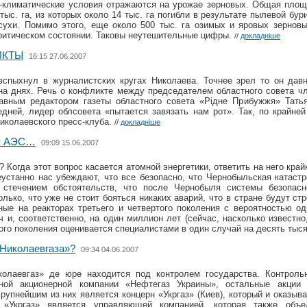
о-климатические условия отражаются на урожае зерновых. Общая площ
тыс. га, из которых около 14 тыс. га погибли в результате пылевой бур
асухи. Помимо этого, еще около 500 тыс. га озимых и яровых зернов
ритическом состоянии. Таковы неутешительные цифры.
//
докладніше
ИКТЫ
16:15 27.06.2007
спыхнул в журналистских кругах Николаева. Точнее зрел то он давн
на днях. Речь о конфликте между председателем областного совета ч
авным редактором газеты областного совета «Рідне Прибужжя» Тать
дней, лидер облсовета «пытается завязать нам рот». Так, по крайней
иколаевского пресс-клуба.
//
докладніше
ся АЭС…
09:09 15.06.2007
 Когда этот вопрос касается атомной энергетики, ответить на него кра
еустанно нас убеждают, что все безопасно, что Чернобыльская катаст
 стечением обстоятельств, что после Чернобыля системы безопас
лько, что уже не стоит бояться никаких аварий, что в стране будут ст
ные на реакторах третьего и четвертого поколения с вероятностью о
ч и, соответственно, на один миллион лет (сейчас, насколько известно
ого поколения оценивается специалистами в один случай на десять тыся
Николаевгаза»?
09:34 04.06.2007
колаевгаз» де юре находится под контролем государства. Контрол
ной акционерной компании «Нефтегаз Украины», остальные акции
рупнейшим из них является концерн «Укргаз» (Киев), который и оказы
 «Укргаз» является управляющей компанией, которая также объед