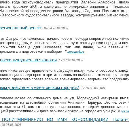
шлого года экс-руководитель предприятия Валерий Агафонов, явл
вета от фракции БЮТ, а также два непримиримых оппонента – Николаев
Николаевской облгосадминистрации Александр Садыков. Помимо этого, 
р Херсонского судостроительного завода, контролируемого бизнесмен
 региональный аспект
09:54 26.04.2007
 от 2 апреля ознаменовал начало нового периода современной политиче
лее трех недель, и вспыхнувшие поначалу страсти успели порядком поут
 события месяца для Николаева, так или иначе, были связаны с
арламента и подготовкой к выборам.
//
докладніше
поскользнулись на экологии
12:37 18.04.2007
ние николаевцев привлечено к ситуации вокруг маслопрессового завод
нистрация завода просто критиковалась за выбросы в атмосферу вредн
вского городского совета всерьез вознамерилась закрыть это предприят
сным убийством в «ментовском городе»?
12:30 30.03.2007
олаеве возле собственного дома на ул. Мореходной четырьмя выст
ходивший из автомобиля 63-летний Анатолий Парпура. Это человек 
торитетом. От самого преступления повеяло холодком девяностых, ко
цией расстреливали и даже взрывали прямо на городских улицах.
//
докла
 ПОЛИТМИМИКРИЯ ВО ИМЯ КОНСОЛИДАЦИИ Политичес
2:28 26.03.2007