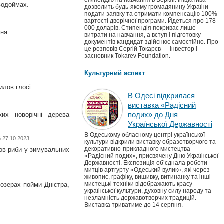
стипендію на навчання в Берклі. Ініціатива
 водоймах.
дозволить будь-якому громадянину України
подати заявку та отримати компенсацію 100%
вартості дворічної програми. Йдеться про 178
000 доларів. Стипендія покриває лише
ня.
витрати на навчання, а вступ і підготовку
документів кандидат здійснює самостійно. Про
це розповів Сергій Токарєв — інвестор і
засновник Tokarev Foundation.
Культурний аспект
илов глосі.
В Одесі відкрилася
виставка «Радісний
подих» до Дня
их новорічні дерева
Української Державності
В Одеському обласному центрі української
6 27.10.2023
культури відкрили виставку образотворчого та
декоративно-прикладного мистецтва
ов риби у зимувальних
«Радісний подих», присвячену Дню Української
Державності. Експозиція об’єднала роботи
митців артгурту «Одеський вулик», які через
живопис, графіку, вишивку, витинанку та інші
мистецькі техніки відображають красу
 озерах пойми Дністра,
української культури, духовну силу народу та
незламність державотворчих традицій.
Виставка триватиме до 14 серпня.