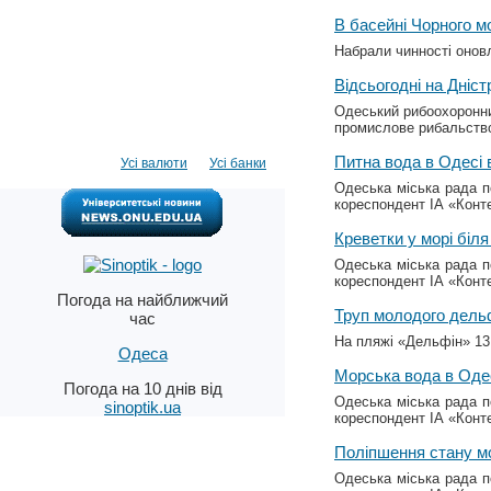
В басейні Чорного м
Набрали чинності онов
Відсьогодні на Дніс
Одеський рибоохоронни
промислове рибальств
Питна вода в Одесі
Усі валюти
Усі банки
Одеська міська рада п
кореспондент ІА «Конт
Креветки у морі біл
Одеська міська рада п
кореспондент ІА «Конт
Погода на найближчий
Труп молодого дель
час
На пляжі «Дельфін» 13
Одеса
Морська вода в Оде
Погода на 10 днів від
Одеська міська рада п
sinoptik.ua
кореспондент ІА «Конт
Поліпшення стану мо
Одеська міська рада п