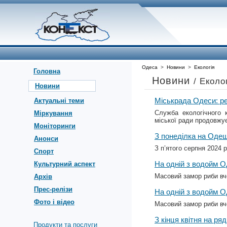
Одеса
>
Новини
>
Екологія
Головна
Новини
/ Еколо
Новини
Міськрада Одеси: ре
Актуальні теми
Служба екологічного 
Міркування
міської ради продовжу
Моніторинги
З понеділка на Одещ
Анонси
З п’ятого серпня 2024 
Спорт
На одній з водойм 
Культурний аспект
Масовий замор риби вч
Архів
Прес-релізи
На одній з водойм 
Фото і відео
Масовий замор риби вч
З кінця квітня на р
Продукти та послуги