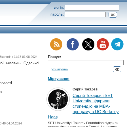
логін:
пароль:
Пошук:
Екологія
/ 11:17 01.08.2024
ої безпеки» Одеської
розширений
Міркування
області.
Сергій Токарєв
24
Сергій Токарєв і SET
University відкрили
стипендію на MBA-
програму в UC Berkeley
Haas
SET University і Tokarev Foundation відкрили
8:48 04.04.2024