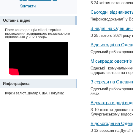
З 24 квітня встановлен
Контакти
Сьогодні відзначаєт
“Інфоксводоканал” у Вс
Останнє відео
З неділі на Одещині
Прес-конференція «Нові терміни
проведення зовнішнього незалежного
З 25 лютого 2024 року 
оцінювання у 2020 році»
Відсьогодні на Одещ
Одеський рибоохоронни
Міськрада: одеситів
Одеські комунальник
відправляються на пер
З середи на Одещин
Инфографика
Одеський рибоохоронни
Курси валют. Долар США. Покупка:
ямах.
Відзавтра в ряді во
З 10 жовтня дозволяєт
Кучурганському водос
Відсьогодні на Одещ
З 12 вересня на Дунаї 