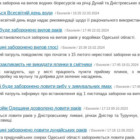
а заборона на вилов водних біоресурсів на річці Дунай та Дністровських
ься Всесвітній день води
/
Екологія
/ 15:25 22.03.2024
есвітній день води надає рекомендації щодо її раціонального використан
 буде заборонено вилов раків
/
Екологія
/ 17:49 22.02.2024
встановлюється заборона на вилов раків у водоймах Одеської області.
ині заборонено вилов глосі
/
Екологія
/ 15:39 15.02.2024
й патруль повідомляє про початок з 15 лютого нерестової заборони на в
 закликають не викидати ялинки в смітники
/
Екологія
/ 17:45 19.01.2024
и нагадують, що у місті працюють пункти прийому ялинок, з як
еробку на мульчу та добрива для зелених насаджень.
і буде заборонено ловити рибу у зимувальних ямах
/
Екологія
/ 17:4
й патруль інформує про встановлення від 1 листопада заборони на вил
дойм Одещини дозволено ловити раків
/
Екологія
/ 17:13 09.10.2023
ься ловити раків у Дністровському лимані, річках Дністер та Турунчук,
ховищі.
ині заборонено ловити дунайських раків
/
Екологія
/ 17:18 12.09.2023
та придунайських озерах Одеської області забороняється ловити раків.