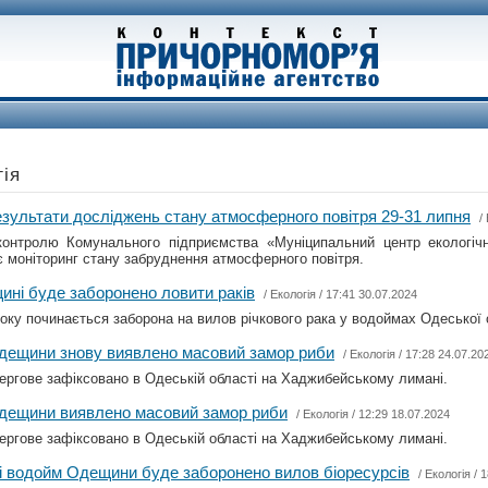
гія
зультати досліджень стану атмосферного повітря 29-31 липня
/
контролю Комунального підприємства «Муніципальний центр екологічн
є моніторинг стану забруднення атмосферного повітря.
ині буде заборонено ловити раків
/
Екологія
/ 17:41 30.07.2024
року починається заборона на вилов річкового рака у водоймах Одеської 
Одещини знову виявлено масовий замор риби
/
Екологія
/ 17:28 24.07.20
ергове зафіксовано в Одеській області на Хаджибейському лимані.
Одещини виявлено масовий замор риби
/
Екологія
/ 12:29 18.07.2024
ергове зафіксовано в Одеській області на Хаджибейському лимані.
яді водойм Одещини буде заборонено вилов біоресурсів
/
Екологія
/ 1