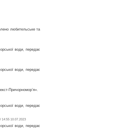
волено любительське та
орської води, передає
орської води, передає
текст-Причорномор’я».
орської води, передає
/ 14:55 10.07.2023
орської води, передає