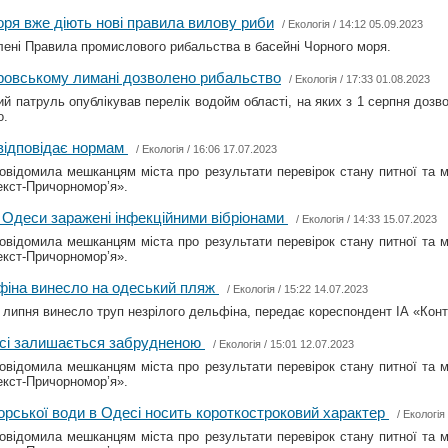
оря вже діють нові правила вилову риби
/
Екологія
/ 14:12 05.09.2023
лені Правила промислового рибальства в басейні Чорного моря.
тровському лимані дозволено рибальство
/
Екологія
/ 17:33 01.08.2023
й патруль опублікував перелік водойм області, на яких з 1 серпня доз
о.
 відповідає нормам
/
Екологія
/ 16:06 17.07.2023
овідомила мешканцям міста про результати перевірок стану питної та м
екст-Причорномор’я».
я Одеси заражені інфекційними вібріонами
/
Екологія
/ 14:33 15.07.2023
овідомила мешканцям міста про результати перевірок стану питної та м
екст-Причорномор’я».
фіна винесло на одеський пляж
/
Екологія
/ 15:22 14.07.2023
 липня винесло труп незрілого дельфіна, передає кореспондент ІА «Кон
сі залишається забрудненою
/
Екологія
/ 15:01 12.07.2023
овідомила мешканцям міста про результати перевірок стану питної та м
екст-Причорномор’я».
рської води в Одесі носить короткостроковий характер
/
Екологія
овідомила мешканцям міста про результати перевірок стану питної та м