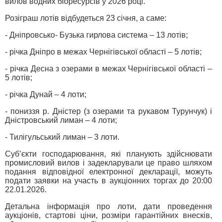
вилов водних біоресурсів у 2026 році.
Розіграш лотів відбудеться 23 січня, а саме:
- Дніпровсько- Бузька гирлова система – 13 лотів;
- річка Дніпро в межах Чернігівської області – 5 лотів;
- річка Десна з озерами в межах Чернігівської області –
5 лотів;
- річка Дунай – 4 лоти;
- пониззя р. Дністер (з озерами та рукавом Турунчук) і
Дністровський лиман – 4 лоти;
- Тилігульський лиман – 3 лоти.
Суб’єкти господарювання, які планують здійснювати
промисловий вилов і задекларували це право шляхом
подання відповідної електронної декларації, можуть
подати заявки на участь в аукціонних торгах до 20:00
22.01.2026.
Детальна інформація про лоти, дати проведення
аукціонів, стартові ціни, розміри гарантійних внесків,