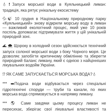
💧❗️Запуск морської води в Куяльницький лиман:
традиція, яка рятує унікальну екосистему
💦🍃 10 грудня в Національному природному парку
«Куяльницький» знову відкрили морську воду в лиман
— важливий екологічний процес, який уже 10 років
поспіль допомагає підтримувати життя у цій унікальній
природній зоні.
🌊 🌨️ Щороку в холодний сезон здійснюється технічний
запуск солоної морської води з боку Чорного моря. Це
дозволяє запобігти критичному обмілінню та зберегти
природний баланс лиману, який є однією з найцінніших
лікувальних водойм України.
⁉️ ЯК САМЕ ЗАПУСКАЄТЬСЯ МОРСЬКА ВОДА?💧
*** ➡️Подача води відбувається через спеціальні
гідротехнічні споруди — труби та канали, по яких
морська вода спрямовується в напрямку лиману.
*** 🌎 Саме завдяки цьому процесу лиман не
пересихає, зберігає свої лікувальні властивості та