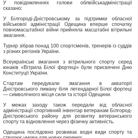
У повідомленнях голови облвійськадміністрації
сказано:
У Білгороді-Дністровському за підтримки обласної
військової адміністрації Одещина вперше спочатку
повномасштабної війни прийняла масштабні вітрильні
змагання.
Турнір зібрав понад 100 спортсменів, тренерів із суддів
з різних регіонів України.
Всеукраїнські змагання з вітрильного спорту серед
юнаків «Вітрила Білої фортеці» були присвячені Дню
Конституції України.
Стартам передували змагання в акваторії
Дністровського лиману біля легендарної Білої фортеці
— символічного місця сили та історії Одещини.
У межах заходу також передали від обласної
адміністрації спортивний інвентар ветеранам Білгород-
Дністровського району для розвитку ветеранського
спорту та відновлення через фізичну активність.
Одещина послідовно розвиває водні види спорту та
створює умови для нових перемог.