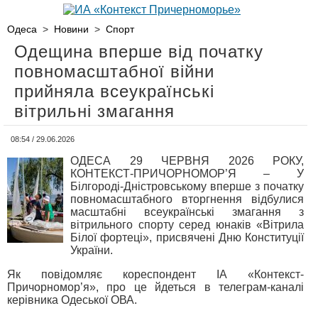
Одеса
>
Новини
>
Спорт
Одещина вперше від початку
повномасштабної війни
прийняла всеукраїнські
вітрильні змагання
08:54 / 29.06.2026
ОДЕСА 29 ЧЕРВНЯ 2026 РОКУ,
КОНТЕКСТ-ПРИЧОРНОМОР’Я – У
Білгороді-Дністровському вперше з початку
повномасштабного вторгнення відбулися
масштабні всеукраїнські змагання з
вітрильного спорту серед юнаків «Вітрила
Білої фортеці», присвячені Дню Конституції
України.
Як повідомляє кореспондент ІА «Контекст-
Причорномор’я», про це йдеться в телеграм-каналі
керівника Одеської ОВА.