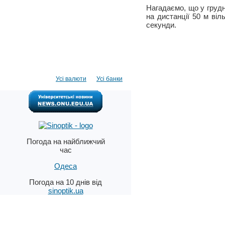
Нагадаємо, що у грудн
на дистанції 50 м віл
секунди.
Усі валюти
Усі банки
Погода на найближчий
час
Одеса
Погода на 10 днів від
sinoptik.ua