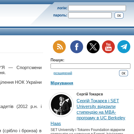
логін:
пароль:
Пошук:
’Я — Спортсмени
ня.
розширений
ділення НОК України
Міркування
Сергій Токарєв
Сергій Токарєв і SET
детів (2012 р.н. і
University відкрили
стипендію на MBA-
програму в UC Berkeley
Haas
SET University і Tokarev Foundation відкрили
 (срібло і бронза) в