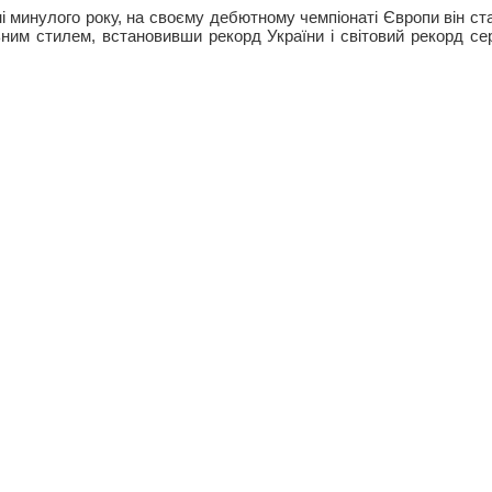
і минулого року, на cвоєму дебютному чемпіонаті Європи він ст
ьним стилем, встановивши рекорд України і світовий рекорд се