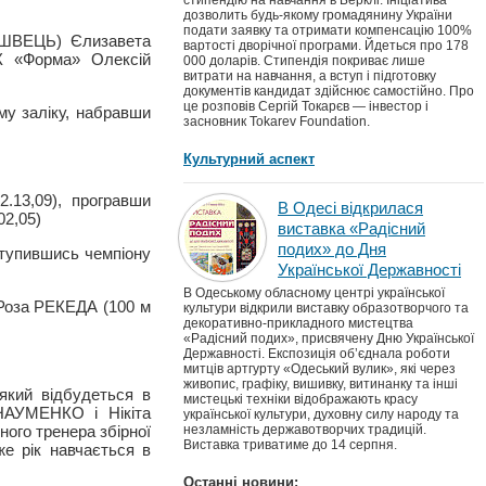
стипендію на навчання в Берклі. Ініціатива
дозволить будь-якому громадянину України
подати заявку та отримати компенсацію 100%
 ШВЕЦЬ) Єлизавета
вартості дворічної програми. Йдеться про 178
 «Форма» Олексій
000 доларів. Стипендія покриває лише
витрати на навчання, а вступ і підготовку
документів кандидат здійснює самостійно. Про
це розповів Сергій Токарєв — інвестор і
му заліку, набравши
засновник Tokarev Foundation.
Культурний аспект
.13,09), програвши
В Одесі відкрилася
02,05)
виставка «Радісний
подих» до Дня
ступившись чемпіону
Української Державності
В Одеському обласному центрі української
 Роза РЕКЕДА (100 м
культури відкрили виставку образотворчого та
декоративно-прикладного мистецтва
«Радісний подих», присвячену Дню Української
Державності. Експозиція об’єднала роботи
митців артгурту «Одеський вулик», які через
живопис, графіку, вишивку, витинанку та інші
який відбудеться в
мистецькі техніки відображають красу
НАУМЕНКО і Нікіта
української культури, духовну силу народу та
ного тренера збірної
незламність державотворчих традицій.
Виставка триватиме до 14 серпня.
е рік навчається в
Останні новини: