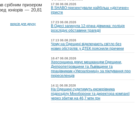
ав срібним призером
17:36 06.08.2026
В SHABO презентували найбільш «дієтичне»
ред юніорів — 20,81
ігристе
17:23 06.08.2026
версія для друку
В Одесі загинула 12-річна дівчинка: поліція
розслідує обставини трагедії
17:13 06.08.2026
Чому на Одещині відключають світло без
нових обстрілів: у ДТЕК пояснили причини
16:47 06.08.2026
Херсонщина дякує мешканцям Одещини,
Дніпропетровщини та Львівщини та
працівникам «Укрзалізниці» за піклування про
переселенців
14:11 06.08.2026
На Одещині судитимуть екскерівника
підрозділу Міноборони та директора компанії
через збитки на 46,7 млн грн