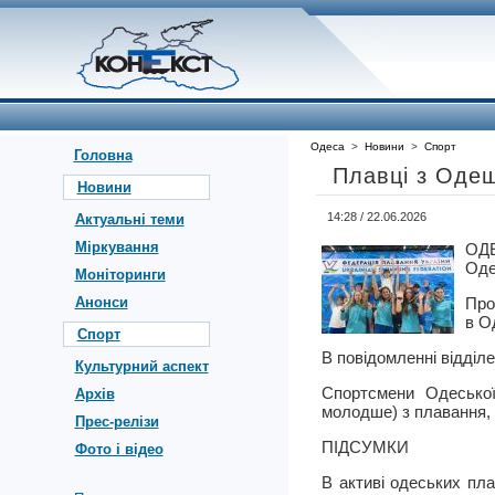
Одеса
>
Новини
>
Спорт
Головна
Плавці з Одещ
Новини
14:28 / 22.06.2026
Актуальні теми
Міркування
ОД
Оде
Моніторинги
Анонси
Про
в О
Спорт
В повідомленні відділ
Культурний аспект
Спортсмени Одеської
Архів
молодше) з плавання, 
Прес-релізи
ПІДСУМКИ
Фото і відео
В активі одеських пла