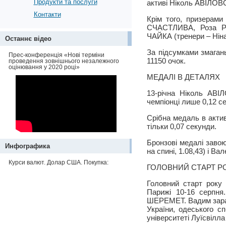
Продукти та послуги
активі Ніколь АВІЛОВО
Контакти
Крім того, призера
СЧАСТЛИВА, Роза Р
ЧАЙКА (тренери – Ні
Останнє відео
За підсумками змагань
Прес-конференція «Нові терміни
11150 очок.
проведення зовнішнього незалежного
оцінювання у 2020 році»
МЕДАЛІ В ДЕТАЛЯХ
13-річна Ніколь АВІ
чемпіонці лише 0,12 се
Срібна медаль в акти
тільки 0,07 секунди.
Бронзові медалі заво
Инфографика
на спині, 1.08,43) і
Курси валют. Долар США. Покупка:
ГОЛОВНИЙ СТАРТ Р
Головний старт року 
Парижі 10-16 серпн
ШЕРЕМЕТ. Вадим зараз 
України, одеського с
університеті Луїсвілла