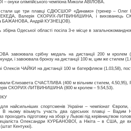
Ї – онуки олімпійського чемпіона Миколи АВІЛОВА.
ми стали ще три плавці СДЮСШОР «Динамо» (тренер – Олег
ЕКЕДА, Валерія СКОРИХ-ЛИТВИНИШИНА, і вихованець СК
на БАЖАНОВА, Андрій КУЗНЕЦОВ).
 збірна Одеської області посіла 3-е місце в загальнокомандно
ЛОВА завоювала срібну медаль на дистанції 200 м кролем (2
кунди, і завоювала бронзу на дистанції 100 м, цим же стилем (1.
ві Олексія ЧАЙКИ на дистанції 100 м батерфляєм (1.03,58), по
ювали Єлизавета СЧАСТЛИВА (400 м вільним стилем, 4.50,95),
 Валерія СКОРИХ-ЛИТВИНИШИНА (800 м кролем – 9.54,53).
ОКУ
для найсильніших спортсменів України – чемпіонат Європи, 
я. В ньому візьмуть участь два одеських плавці – Вадим 
проходить підготовку на зборі у Львові під керівництвом голов
пеціаліста Олександри КУРБАНОВОЇ, а Нікіта – в США, де вж
 (штат Кентуккі).