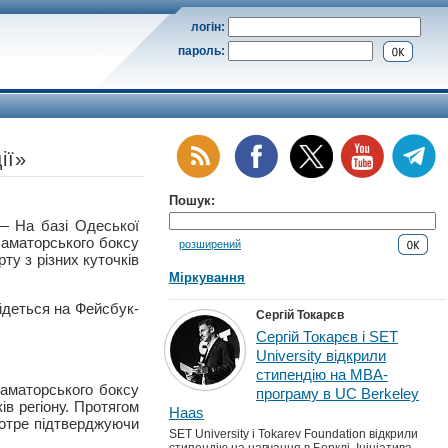
логін:
пароль:
ії»
Пошук:
На базі Одеської
аматорського боксу
розширений
рту з різних куточків
Міркування
йдеться на Фейсбук-
Сергій Токарєв
Сергій Токарєв і SET
University відкрили
стипендію на MBA-
аматорського боксу
програму в UC Berkeley
ів регіону. Протягом
Haas
котре підтверджуючи
SET University і Tokarev Foundation відкрили