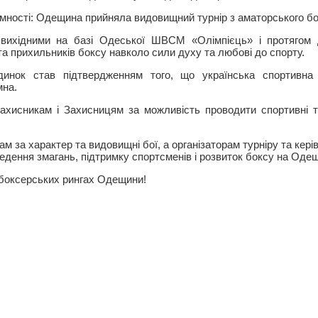
амності: Одещина прийняла видовищний турнір з аматорського бок
вихідними на базі Одеської ШВСМ «Олімпієць» і протягом 
та прихильників боксу навколо сили духу та любові до спорту.
инок став підтвердженням того, що українська спортивна
мна.
хисникам і Захисницям за можливість проводити спортивні ту
м за характер та видовищні бої, а організаторам турніру та кер
едення змагань, підтримку спортсменів і розвиток боксу на Одещ
 боксерських рингах Одещини!