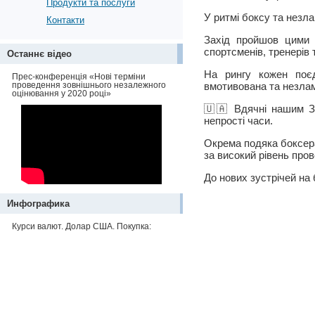
Продукти та послуги
У ритмі боксу та незл
Контакти
Захід пройшов цими 
спортсменів, тренерів 
Останнє відео
На рингу кожен поєд
Прес-конференція «Нові терміни
проведення зовнішнього незалежного
вмотивована та незла
оцінювання у 2020 році»
🇺🇦 Вдячні нашим За
непрості часи.
Окрема подяка боксера
за високий рівень пров
До нових зустрічей на
Инфографика
Курси валют. Долар США. Покупка: