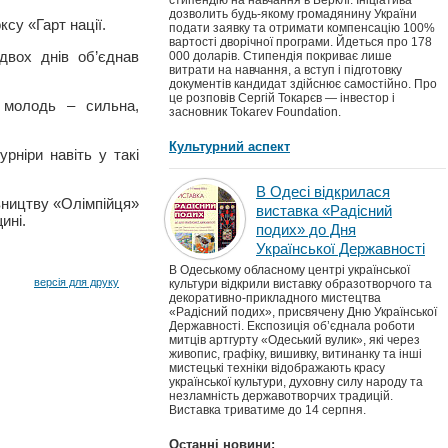
стипендію на навчання в Берклі. Ініціатива
дозволить будь-якому громадянину України
су «Гарт нації.
подати заявку та отримати компенсацію 100%
вартості дворічної програми. Йдеться про 178
двох днів об’єднав
000 доларів. Стипендія покриває лише
витрати на навчання, а вступ і підготовку
документів кандидат здійснює самостійно. Про
це розповів Сергій Токарєв — інвестор і
 молодь – сильна,
засновник Tokarev Foundation.
Культурний аспект
рніри навіть у такі
В Одесі відкрилася
івництву «Олімпійця»
виставка «Радісний
ині.
подих» до Дня
Української Державності
В Одеському обласному центрі української
версія для друку
культури відкрили виставку образотворчого та
декоративно-прикладного мистецтва
«Радісний подих», присвячену Дню Української
Державності. Експозиція об’єднала роботи
митців артгурту «Одеський вулик», які через
живопис, графіку, вишивку, витинанку та інші
мистецькі техніки відображають красу
української культури, духовну силу народу та
незламність державотворчих традицій.
Виставка триватиме до 14 серпня.
Останні новини: