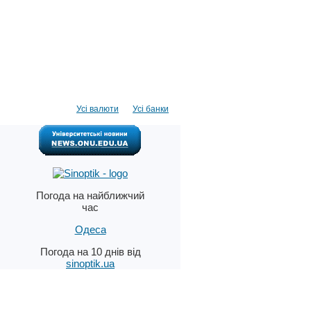
Усі валюти
Усі банки
Погода на найближчий
час
Одеса
Погода на 10 днів від
sinoptik.ua