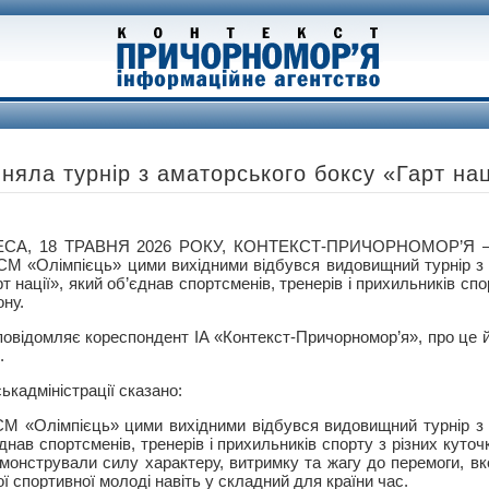
яла турнір з аматорського боксу «Гарт нац
СА, 18 ТРАВНЯ 2026 РОКУ, КОНТЕКСТ-ПРИЧОРНОМОР’Я — 
М «Олімпієць» цими вихідними відбувся видовищний турнір з 
т нації», який об’єднав спортсменів, тренерів і прихильників спо
ону.
повідомляє кореспондент ІА «Контекст-Причорномор’я», про це 
.
ькадміністрації сказано:
М «Олімпієць» цими вихідними відбувся видовищний турнір з 
єднав спортсменів, тренерів і прихильників спорту з різних куточк
емонстрували силу характеру, витримку та жагу до перемоги, в
ї спортивної молоді навіть у складний для країни час.