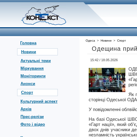
Одеса
>
Новини
>
Спорт
Головна
Одещина прийн
Новини
15:42 / 18.05.2026
Актуальні теми
Міркування
ОДЕ
ШВС
Моніторинги
«Гар
Анонси
регі
Спорт
Як 
сторінці Одеської ОДА
Культурний аспект
Архів
У повідомленні облвійс
Прес-релізи
На базі Одеської ШВС
«Гарт нації», який об’
Фото і відео
двох днів учасники д
незламність українсько