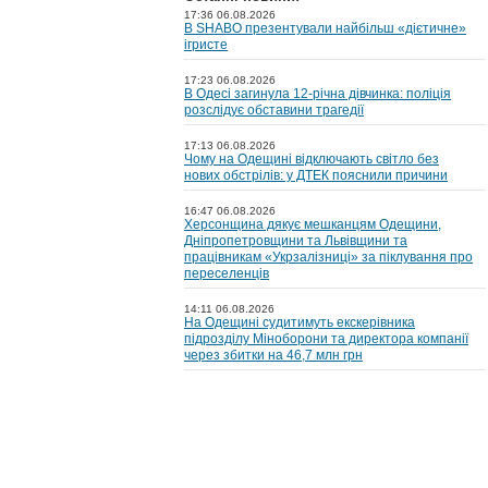
17:36 06.08.2026
В SHABO презентували найбільш «дієтичне»
ігристе
17:23 06.08.2026
В Одесі загинула 12-річна дівчинка: поліція
розслідує обставини трагедії
17:13 06.08.2026
Чому на Одещині відключають світло без
нових обстрілів: у ДТЕК пояснили причини
16:47 06.08.2026
Херсонщина дякує мешканцям Одещини,
Дніпропетровщини та Львівщини та
працівникам «Укрзалізниці» за піклування про
переселенців
14:11 06.08.2026
На Одещині судитимуть екскерівника
підрозділу Міноборони та директора компанії
через збитки на 46,7 млн грн