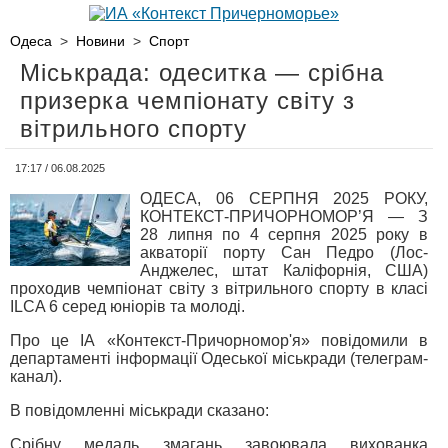
Одеса
>
Новини
>
Спорт
Міськрада: одеситка — срібна
призерка чемпіонату світу з
вітрильного спорту
17:17 / 06.08.2025
ОДЕСА, 06 СЕРПНЯ 2025 РОКУ,
КОНТЕКСТ-ПРИЧОРНОМОР’Я — З
28 липня по 4 серпня 2025 року в
акваторії порту Сан Педро (Лос-
Анджелес, штат Каліфорнія, США)
проходив чемпіонат світу з вітрильного спорту в класі
ILCA 6 серед юніорів та молоді.
Про це ІА «Контекст-Причорномор'я» повідомили в
департаменті інформації Одеської міськради (телеграм-
канал).
В повідомленні міськради сказано:
Срібну медаль змагань завоювала вихованка