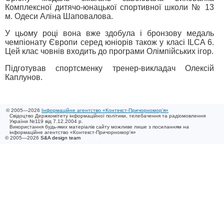
Комплексної дитячо-юнацької спортивної школи № 13
м. Одеси Аліна Шаповалова.
У цьому році вона вже здобула і бронзову медаль
чемпіонату Європи серед юніорів також у класі ILCA 6.
Цей клас човнів входить до програми Олімпійських ігор.
Підготував спортсменку тренер-викладач Олексій
Каплунов.
© 2005—2026
Інформаційне агентство «Контекст-Причорномор'я»
Свідоцтво Держкомітету інформаційної політики, телебачення та радіомовлення
України №119 від 7.12.2004 р.
Використання будь-яких матеріалів сайту можливе лише з посиланням на
інформаційне агентство «Контекст-Причорномор'я»
© 2005—2026
S&A design team
/ 0.016