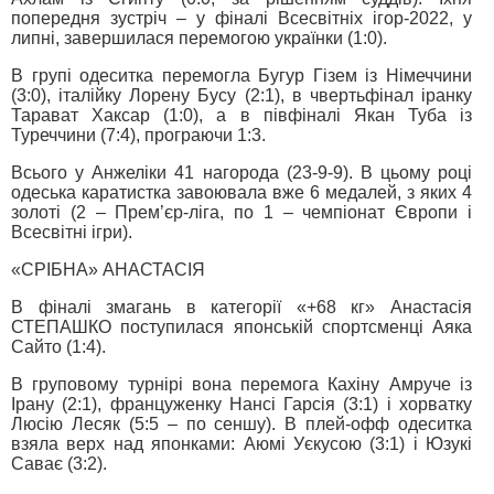
попередня зустріч – у фіналі Всесвітніх ігор-2022, у
липні, завершилася перемогою українки (1:0).
В групі одеситка перемогла Бугур Гізем із Німеччини
(3:0), італійку Лорену Бусу (2:1), в чвертьфінал іранку
Тарават Хаксар (1:0), а в півфіналі Якан Туба із
Туреччини (7:4), програючи 1:3.
Всього у Анжеліки 41 нагорода (23-9-9). В цьому році
одеська каратистка завоювала вже 6 медалей, з яких 4
золоті (2 – Прем’єр-ліга, по 1 – чемпіонат Європи і
Всесвітні ігри).
«СРІБНА» АНАСТАСІЯ
В фіналі змагань в категорії «+68 кг» Анастасія
СТЕПАШКО поступилася японській спортсменці Аяка
Сайто (1:4).
В груповому турнірі вона перемога Кахіну Амруче із
Ірану (2:1), француженку Нансі Гарсія (3:1) і хорватку
Люсію Лесяк (5:5 – по сеншу). В плей-офф одеситка
взяла верх над японками: Аюмі Уєкусою (3:1) і Юзукі
Саває (3:2).