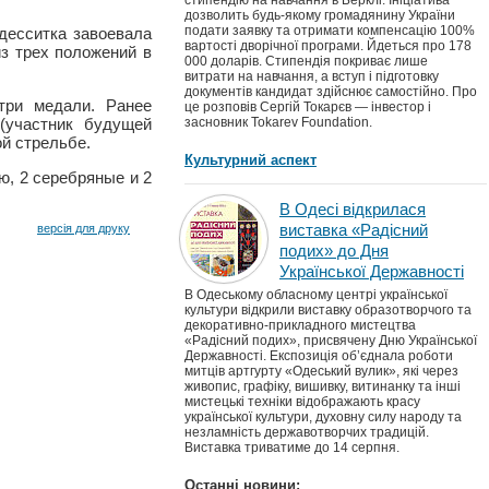
стипендію на навчання в Берклі. Ініціатива
дозволить будь-якому громадянину України
подати заявку та отримати компенсацію 100%
десситка завоевала
вартості дворічної програми. Йдеться про 178
з трех положений в
000 доларів. Стипендія покриває лише
витрати на навчання, а вступ і підготовку
документів кандидат здійснює самостійно. Про
три медали. Ранее
це розповів Сергій Токарєв — інвестор і
(участник будущей
засновник Tokarev Foundation.
й стрельбе.
Культурний аспект
ю, 2 серебряные и 2
В Одесі відкрилася
виставка «Радісний
версія для друку
подих» до Дня
Української Державності
В Одеському обласному центрі української
культури відкрили виставку образотворчого та
декоративно-прикладного мистецтва
«Радісний подих», присвячену Дню Української
Державності. Експозиція об’єднала роботи
митців артгурту «Одеський вулик», які через
живопис, графіку, вишивку, витинанку та інші
мистецькі техніки відображають красу
української культури, духовну силу народу та
незламність державотворчих традицій.
Виставка триватиме до 14 серпня.
Останні новини: