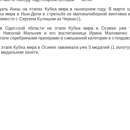
даль Анны на этапах Кубка мира в нынешнем году. В марте о
ка мира в Нью-Дели в стрельбе из малокалиберной винтовки и
(вместе с Сергеем Кулишом из Черкасс).
ов Одесской области на этапе Кубка мира в Осиеке уже 
н Николай Мильчев и его воспитанница Ирина Маловичко 
тали серебряными призерами в смешанной категории в стендово
 этапе Кубка мира в Осиеке завоевала уже 5 медалей (1 золоту
в медальном зачете.