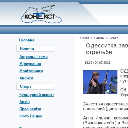
Одеса
>
Новини
>
Спорт
Головна
Одесситка за
Новини
стрельбе
Актуальні теми
18:39 / 04.07.2021
Міркування
ОД
Моніторинги
спо
Анонси
пул
Спорт
Об 
Укр
Культурний аспект
Архів
24-летняя одесситка 
положений (дистанция 
Прес-релізи
Фото і відео
Анна Ильина, котор
(Винницкая обл.) и Ви
одержав в «бронзовом