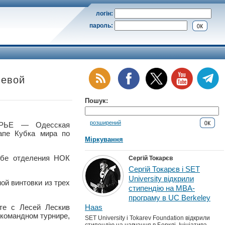
логін:
пароль:
левой
Пошук:
розширений
РЬЕ — Одесская
апе Кубка мира по
Міркування
жбе отделения НОК
Сергій Токарєв
Сергій Токарєв і SET
University відкрили
ой винтовки из трех
стипендію на MBA-
програму в UC Berkeley
те с Лесей Лескив
Haas
 командном турнире,
SET University і Tokarev Foundation відкрили