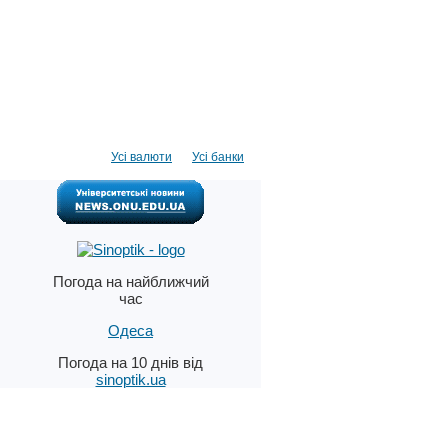
Усі валюти
Усі банки
Погода на найближчий
час
Одеса
Погода на 10 днів від
sinoptik.ua