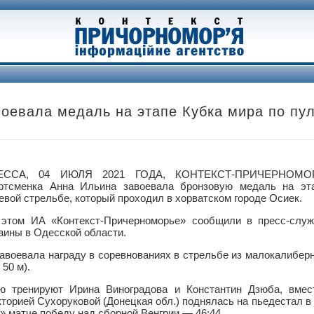
воевала медаль на этапе Кубка мира по пу
ЕССА, 04 ИЮЛЯ 2021 ГОДА, КОНТЕКСТ-ПРИЧЕРНОМО
ртсменка Анна Ильина завоевала бронзовую медаль на эт
евой стрельбе, который проходил в хорватском городе Осиек.
этом ИА «Контекст-Причерноморье» сообщили в пресс-слу
аины в Одесской области.
завоевала награду в соревнованиях в стрельбе из малокалиберн
50 м).
ую тренируют Ирина Виноградова и Константин Дзюба, вмес
кторией Сухоруковой (Донецкая обл.) поднялась на пьедестал в
» матче победу над сборной Венгрии — 46:44.