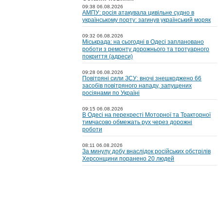
09:38 06.08.2026
АМПУ: росія атакувала цивільне судно в
українському порту: загинув український моряк
09:32 06.08.2026
Міськрада: на сьогодні в Одесі заплановано
роботи з ремонту дорожнього та тротуарного
покриття (адреси)
09:28 06.08.2026
Повітряні сили ЗСУ: вночі знешкоджено 66
засобів повітряного нападу, запущених
росіянами по Україні
09:15 06.08.2026
В Одесі на перехресті Моторної та Тракторної
тимчасово обмежать рух через дорожні
роботи
08:11 06.08.2026
За минулу добу внаслідок російських обстрілів
Херсонщини поранено 20 людей