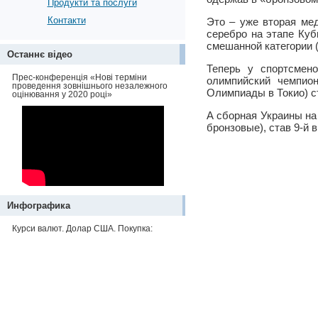
Продукти та послуги
Контакти
Это – уже вторая ме
серебро на этапе Куб
смешанной категории 
Останнє відео
Теперь у спортсмен
Прес-конференція «Нові терміни
олимпийский чемпио
проведення зовнішнього незалежного
Олимпиады в Токио) с
оцінювання у 2020 році»
А сборная Украины на
бронзовые), став 9-й 
Инфографика
Курси валют. Долар США. Покупка: