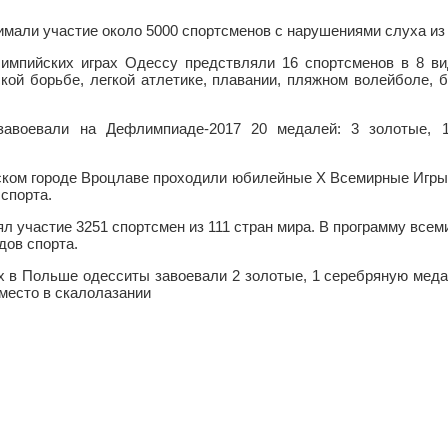
имали участие около 5000 спортсменов с нарушениями слуха из 
лимпийских играх Одессу предствляли 16 спортсменов в 8 ви
ской борьбе, легкой атлетике, плавании, пляжном волейболе, 
завоевали на Дефлимпиаде-2017 20 медалей: 3 золотые, 
ском городе Вроцлаве проходили юбилейные Х Всемирные Игры
спорта.
ял участие 3251 спортсмен из 111 стран мира. В программу все
дов спорта.
 в Польше одесситы завоевали 2 золотые, 1 серебряную меда
I место в скалолазании