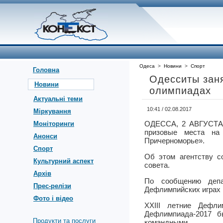
Одеса
>
Новини
>
Спорт
Головна
Одесситы зан
Новини
олимпиадах
Актуальні теми
10:41 / 02.08.2017
Міркування
ОДЕССА, 2 АВГУСТА
Моніторинги
призовые места на 
Анонси
Причерноморье».
Спорт
Об этом агентству с
Культурний аспект
совета.
Архів
По сообщению депа
Прес-релізи
Дефлимпийских играх 
Фото і відео
XXIII летние Дефл
Дефлимпиада-2017 б
Продукти та послуги
командными.