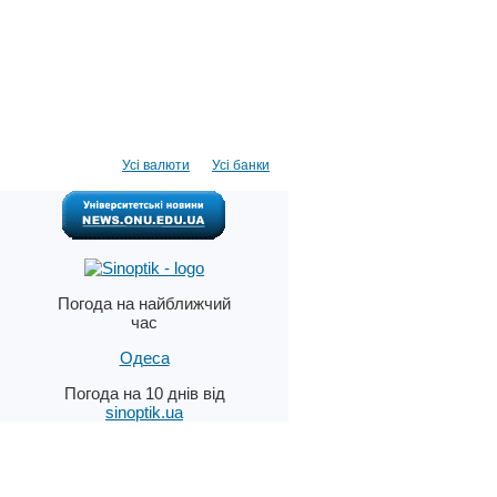
Усі валюти
Усі банки
Погода на найближчий
час
Одеса
Погода на 10 днів від
sinoptik.ua