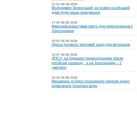
21:51 09.08.2026
Володимир Зеленський: на кожен російський
удар буде наше реагування
17:45 09.08.2026
Миколаїв влаштував свято для переселенців з
Херсонщини
15:52 09.08.2026
Одеса провела черговий захід для ветеранів
15:47 09.08.2026
ДПСУ: на Одещині прикордонники збили
російські «шахед» , а на Херсонщині – 2
«молнії»
15:26 09.08.2026
Міськрада: в Одесі розширено перелік адрес
підвезення технічної води