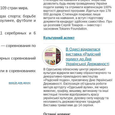
стипендію на навчання в Берклі. Ініціатива
дозволить будь-якому громадянину України
подати заявку та отримати компенсацію 100%
109 стран мира.
вартості дворічної програми. Йдеться про 178
000 доларів. Стипендія покриває лише
дах спорта: борьбе
витрати на навчання, а вступ і підготовку
боулинге, футболе и
документів кандидат здійснює самостійно. Про
це розповів Сергій Токарєв — інвестор і
засновник Tokarev Foundation.
11 серебряных и 6
Культурний аспект
 — соревнования по
В Одесі відкрилася
виставка «Радісний
мирных соревнований
подих» до Дня
Української Державності
В Одеському обласному центрі української
ли в соревнованиях
культури відкрили виставку образотворчого та
декоративно-прикладного мистецтва
«Радісний подих», присвячену Дню Української
версія для друку
Державності. Експозиція об’єднала роботи
митців артгурту «Одеський вулик», які через
живопис, графіку, вишивку, витинанку та інші
мистецькі техніки відображають красу
української культури, духовну силу народу та
незламність державотворчих традицій.
Виставка триватиме до 14 серпня.
Останні новини: