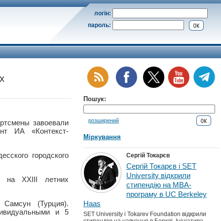
логін:
пароль:
х
Пошук:
розширений
тсмены завоевали
нт ИА «Контекст-
Міркування
есского городского
Сергій Токарєв
Сергій Токарєв і SET
University відкрили
 на XXIII летних
стипендію на MBA-
програму в UC Berkeley
Самсун (Турция).
Haas
дивидуальными и 5
SET University і Tokarev Foundation відкрили