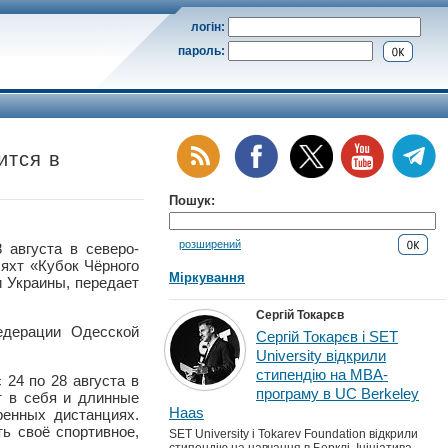
логін:
пароль:
ится в
Пошук:
розширений
вгуста в северо-
 яхт «Кубок Чёрного
Міркування
 Украины, передает
Сергій Токарєв
едерации Одесской
Сергій Токарєв і SET
University відкрили
стипендію на MBA-
24 по 28 августа в
програму в UC Berkeley
т в себя и длинные
Haas
ренных дистанциях.
ь своё спортивное,
SET University і Tokarev Foundation відкрили