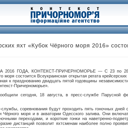
рских яхт «Кубок Чёрного моря 2016» состо
А 2016 ГОДА, КОНТЕКСТ-ПРИЧЕРНОМОРЬЕ — С 23 по 28 а
го моря состоится Всеукраинская открытая регата крейсерских
нная к празднованию двадцать пятой годовщины независимости
нтекст-Причерноморье».
ообщили сегодня, 18 августа, в пресс-службе Парусной ф
службы, соревнования будут проходить пять гоночных дней с 
и Чёрного моря и в акватории Одесского залива. Они включа
ночными переходами, и короткие гонки на наветренно-подвет
разие дистанций позволит яхтсменам наиболее полно проявит