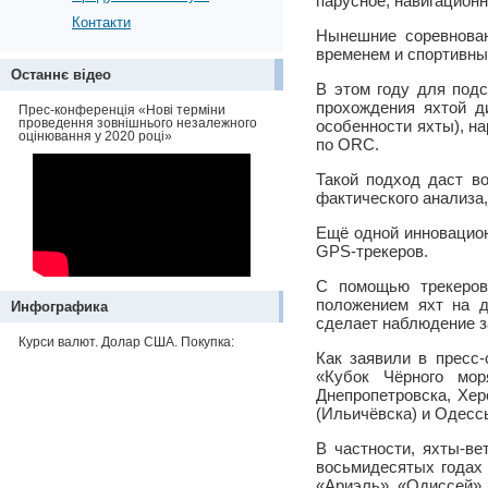
парусное, навигационн
Контакти
Нынешние соревнован
временем и спортивны
Останнє відео
В этом году для подс
прохождения яхтой д
Прес-конференція «Нові терміни
проведення зовнішнього незалежного
особенности яхты), н
оцінювання у 2020 році»
по ORC.
Такой подход даст в
фактического анализа
Ещё одной инновацион
GPS-трекеров.
С помощью трекеров
положением яхт на д
Инфографика
сделает наблюдение з
Курси валют. Долар США. Покупка:
Как заявили в пресс-
«Кубок Чёрного мор
Днепропетровска, Хер
(Ильичёвска) и Одесс
В частности, яхты-в
восьмидесятых годах 
«Ариэль», «Одиссей», 