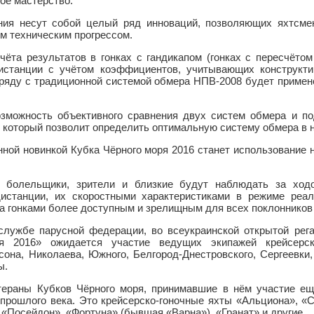
ое мастерство.
ия несут собой целый ряд инноваций, позволяющих яхтсмен
м техническим прогрессом.
чёта результатов в гонках с гандикапом (гонках с пересчёто
истанции с учётом коэффициентов, учитывающих конструкти
аряду с традиционной системой обмера НПВ-2008 будет примен
озможность объективного сравнения двух систем обмера и по
, который позволит определить оптимальную систему обмера в 
ной новинкой Кубка Чёрного моря 2016 станет использование 
 болельщики, зрители и близкие будут наблюдать за ходо
истанции, их скоростными характеристиками в режиме реал
а гонками более доступным и зрелищным для всех поклонников 
службе парусной федерации, во всеукраинской открытой рега
я 2016» ожидается участие ведущих экипажей крейсерс
сона, Николаева, Южного, Белгород-Днестровского, Сергеевки
ы.
етераны Кубков Чёрного моря, принимавшие в нём участие е
прошлого века. Это крейсерско-гоночные яхты «Альциона», «С
«Посейдон», «Фортуна» (бывшая «Варна»), «Гранат» и другие.