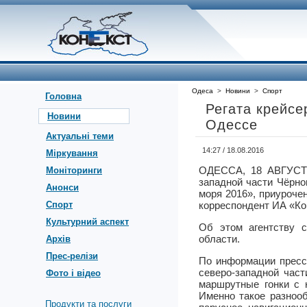
Одеса
>
Новини
>
Спорт
Головна
Регата крейсе
Новини
Одессе
Актуальні теми
14:27 / 18.08.2016
Міркування
ОДЕССА, 18 АВГУСТ
Моніторинги
западной части Чёрно
Анонси
моря 2016», приуроче
Спорт
корреспондент ИА «Ко
Культурний аспект
Об этом агентству с
области.
Архів
Прес-релізи
По информации пресс-
северо-западной част
Фото і відео
маршрутные гонки с 
Именно такое разнооб
Продукти та послуги