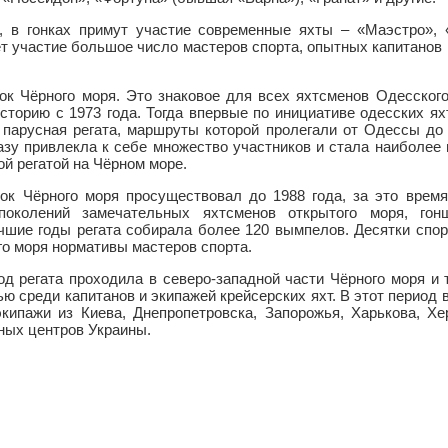
, в гонках примут участие современные яхты – «Маэстро», 
мет участие большое число мастеров спорта, опытных капитанов
к Чёрного моря. Это знаковое для всех яхтсменов Одесского
сторию с 1973 года. Тогда впервые по инициативе одесских я
 парусная регата, маршруты которой пролегали от Одессы до
разу привлекла к себе множество участников и стала наиболее
й регатой на Чёрном море.
ок Чёрного моря просуществовал до 1988 года, за это время
поколений замечательных яхтсменов открытого моря, гон
учшие годы регата собирала более 120 вымпелов. Десятки спо
го моря нормативы мастеров спорта.
год регата проходила в северо-западной части Чёрного моря и
 среди капитанов и экипажей крейсерских яхт. В этот период в
кипажи из Киева, Днепропетровска, Запорожья, Харькова, Хе
ных центров Украины.