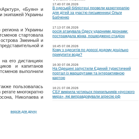
17:40 07.08.2026
В одеській бібліотеці провели казкотерапію
«Арктур», «Буян» и
для дітей за участю письменниці Ольги
 и экипажей Украины
Бабченко
17:13 07.08.2026
 региона и Украины
росія атакувала Одесу ударними дронами:
хтсменов стартовала
постраждала жінка, пошкоджено стадіон
 острова Змеиный и
 представительной и
16:45 07.08.2026
Кому з одеситів по дорозі додому доцільно
прикупити води?
 на его дистанциях
16:30 07.08.2026
щиков и капитанов
На Одещині запустили Єдиний туристичний
ртсменов выполнили
портал із маршрутами та інтерактивною
картою
 также пользовалась
16:21 07.08.2026
 регате многократно
СБУ викрила чотирьох прихильників «русского
рсона, Николаева и
мира», які виправдовували агресію рф
версія для друку