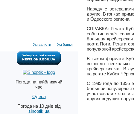
Наряду с ветеранами
другие. В гонках при
и Одесского региона.
СПРАВКА: Регата Кубо
событие ведёт свою и
большая крейсерская
порта Поти. Регата с
Усі валюти
Усі банки
популярной крейсерско
В таком формате Куб
выросло несколько 
крейсерских яхт. В л
на регате Кубок Чёрно
Погода на найближчий
С 1989 года по 1995 
час
большой популярностью
участвовали яхты и э
Одеса
других ведущих парус
Погода на 10 днів від
sinoptik.ua