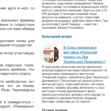
стипендію на навчання в Берклі. Ініціатива
дозволить будь-якому громадянину України
подати заявку та отримати компенсацію 100%
ам идти в ногу со
вартості дворічної програми. Йдеться про 178
000 доларів. Стипендія покриває лише
витрати на навчання, а вступ і підготовку
м реального времени
документів кандидат здійснює самостійно. Про
вные и скоростные
це розповів Сергій Токарєв — інвестор і
засновник Tokarev Foundation.
ена система обмера
Культурний аспект
дготовит почву для
нашем государстве.
В Одесі відкрилася
виставка «Радісний
на яхтах-участницах
подих» до Дня
Української Державності
м парусных гонок,
В Одеському обласному центрі української
ьного времени, что
культури відкрили виставку образотворчого та
парусного спорта.
декоративно-прикладного мистецтва
«Радісний подих», присвячену Дню Української
Державності. Експозиція об’єднала роботи
те крейсерских яхт
митців артгурту «Одеський вулик», які через
ких яхт из Киева,
живопис, графіку, вишивку, витинанку та інші
, Рени, Черноморска
мистецькі техніки відображають красу
української культури, духовну силу народу та
незламність державотворчих традицій.
щё в семидесятых –
Виставка триватиме до 14 серпня.
адко», «Ланжерон»,
Останні новини: