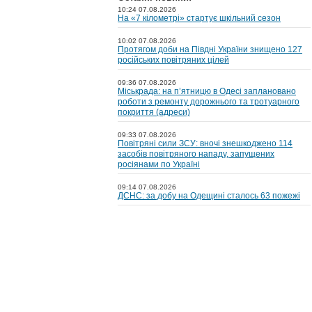
10:24 07.08.2026
На «7 кілометрі» стартує шкільний сезон
10:02 07.08.2026
Протягом доби на Півдні України знищено 127
російських повітряних цілей
09:36 07.08.2026
Міськрада: на пʼятницю в Одесі заплановано
роботи з ремонту дорожнього та тротуарного
покриття (адреси)
09:33 07.08.2026
Повітряні сили ЗСУ: вночі знешкоджено 114
засобів повітряного нападу, запущених
росіянами по Україні
09:14 07.08.2026
ДСНС: за добу на Одещині сталось 63 пожежі