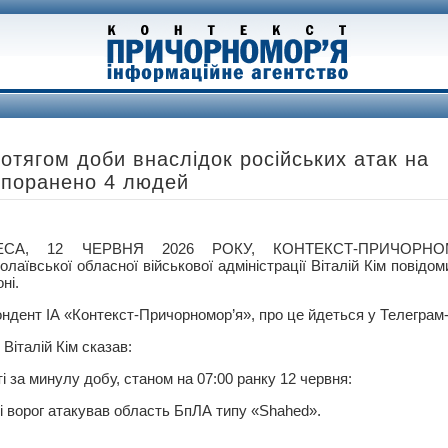
ротягом доби внаслідок російських атак на
 поранено 4 людей
ЕСА, 12 ЧЕРВНЯ 2026 РОКУ, КОНТЕКСТ-ПРИЧОРНО
олаївської обласної військової адміністрації Віталій Кім повідо
оні.
ндент ІА «Контекст-Причорномор’я», про це йдеться у Телеграм-к
Віталій Кім сказав:
і за минулу добу, станом на 07:00 ранку 12 червня:
чі ворог атакував область БпЛА типу «Shahed».