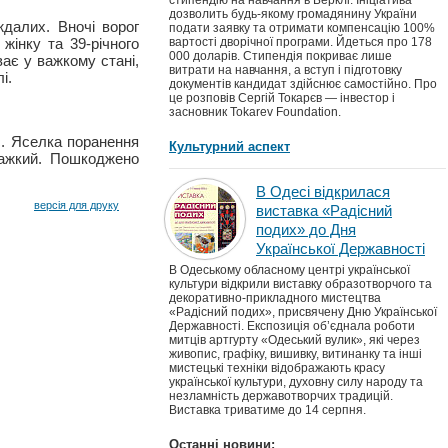
стипендію на навчання в Берклі. Ініціатива
дозволить будь-якому громадянину України
ждалих. Вночі ворог
подати заявку та отримати компенсацію 100%
жінку та 39-річного
вартості дворічної програми. Йдеться про 178
000 доларів. Стипендія покриває лише
ває у важкому стані,
витрати на навчання, а вступ і підготовку
і.
документів кандидат здійснює самостійно. Про
це розповів Сергій Токарєв — інвестор і
засновник Tokarev Foundation.
с. Яселка поранення
Культурний аспект
 важкий. Пошкоджено
В Одесі відкрилася
версія для друку
виставка «Радісний
подих» до Дня
Української Державності
В Одеському обласному центрі української
культури відкрили виставку образотворчого та
декоративно-прикладного мистецтва
«Радісний подих», присвячену Дню Української
Державності. Експозиція об’єднала роботи
митців артгурту «Одеський вулик», які через
живопис, графіку, вишивку, витинанку та інші
мистецькі техніки відображають красу
української культури, духовну силу народу та
незламність державотворчих традицій.
Виставка триватиме до 14 серпня.
Останні новини: