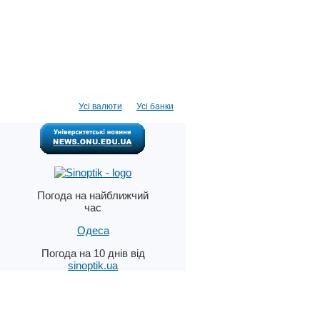
Усі валюти
Усі банки
Погода на найближчий
час
Одеса
Погода на 10 днів від
sinoptik.ua