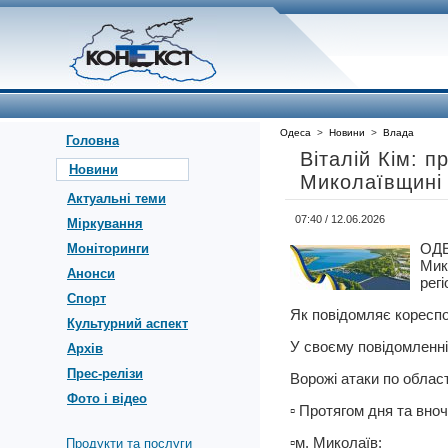
Одеса
>
Новини
>
Влада
Головна
Віталій Кім: п
Новини
Миколаївщині
Актуальні теми
07:40 / 12.06.2026
Міркування
ОД
Моніторинги
Мик
Анонси
регі
Спорт
Як повідомляє кореспо
Культурний аспект
У своєму повідомленні 
Архів
Прес-релізи
Ворожі атаки по област
Фото і відео
▫️ Протягом дня та вно
▫️м. Миколаїв:
Продукти та послуги