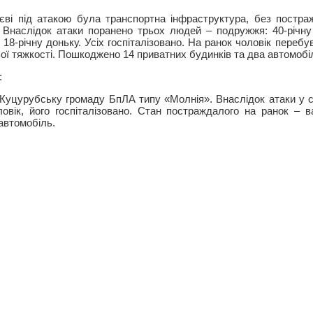
єві під атакою була транспортна інфраструктура, без постра
. Внаслідок атаки поранено трьох людей – подружжя: 40-річну 
 18-річну доньку. Усіх госпіталізовано. На ранок чоловік перебу
ьої тяжкості. Пошкоджено 14 приватних будинків та два автомобіл
:
 Куцурубську громаду БпЛА типу «Молнія». Внаслідок атаки у 
ловік, його госпіталізовано. Стан постраждалого на ранок –
автомобіль.