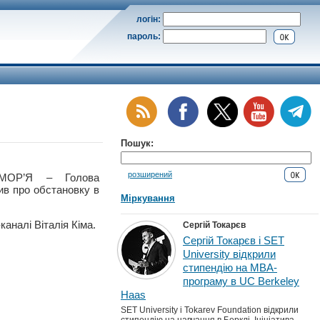
логін:
пароль:
Пошук:
розширений
МОР’Я – Голова
мив про обстановку в
Міркування
аналі Віталія Кіма.
Сергій Токарєв
Сергій Токарєв і SET
University відкрили
стипендію на MBA-
програму в UC Berkeley
Haas
SET University і Tokarev Foundation відкрили