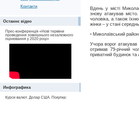
Контакти
Вдень у місті Микола
знову атакував місто
чоловіка, а також їхню
Останнє відео
жінки – у стані середн
Прес-конференція «Нові терміни
▫️ Миколаївський район
проведення зовнішнього незалежного
оцінювання у 2020 році»
Учора ворог атакував
отримав 79-річний чо
приватний будинок та 
Инфографика
Курси валют. Долар США. Покупка: