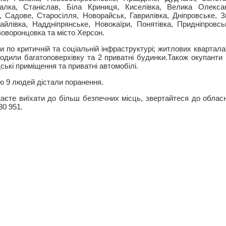
лка, Станіслав, Біла Криниця, Киселівка, Велика Олексан
, Садове, Старосілля, Новорайськ, Гаврилівка, Дніпровське, Зи
йлівка, Наддніпрянське, Новокаїри, Понятівка, Придніпровсь
воворонцовка та місто Херсон.
ли по критичній та соціальній інфраструктурі; житлових квартал
одили багатоповерхівку та 2 приватні будинки.Також окупанти 
дські приміщення та приватні автомобілі.
ію 9 людей дістали поранення.
аєте виїхати до більш безпечних місць, звертайтеся до обласн
30 951.