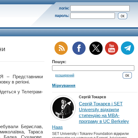
логін:
пароль:
ни
Пошук:
розширений
 – Представники
вку в регіоні.
Міркування
йдеться у Телеграм-
Сергій Токарєв
Сергій Токарєв і SET
University відкрили
стипендію на MBA-
програму в UC Berkeley
ребували Берислав,
Haas
миколаївка, Тараса
SET University і Tokarev Foundation відкрили
а Балка, Суханове,