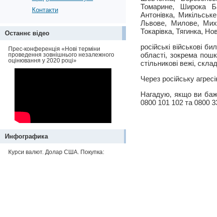
Томарине, Широка Ба
Контакти
Антонівка, Микільське
Львове, Милове, Миха
Токарівка, Тягинка, Но
Останнє відео
російські військові би
Прес-конференція «Нові терміни
області, зокрема пошк
проведення зовнішнього незалежного
оцінювання у 2020 році»
стільникові вежі, скла
Через російську агрес
Нагадую, якщо ви баж
0800 101 102 та 0800 3
Инфографика
Курси валют. Долар США. Покупка: