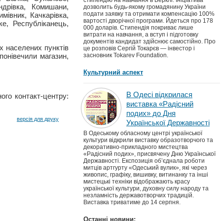
стипендію на навчання в Берклі. Ініціатива
дрівка, Комишани,
дозволить будь-якому громадянину України
подати заявку та отримати компенсацію 100%
мівник, Качкарівка,
вартості дворічної програми. Йдеться про 178
ке, Республіканець,
000 доларів. Стипендія покриває лише
витрати на навчання, а вступ і підготовку
документів кандидат здійснює самостійно. Про
ах населених пунктів
це розповів Сергій Токарєв — інвестор і
понівечили магазин,
засновник Tokarev Foundation.
Культурний аспект
В Одесі відкрилася
ого контакт-центру:
виставка «Радісний
подих» до Дня
версія для друку
Української Державності
В Одеському обласному центрі української
культури відкрили виставку образотворчого та
декоративно-прикладного мистецтва
«Радісний подих», присвячену Дню Української
Державності. Експозиція об’єднала роботи
митців артгурту «Одеський вулик», які через
живопис, графіку, вишивку, витинанку та інші
мистецькі техніки відображають красу
української культури, духовну силу народу та
незламність державотворчих традицій.
Виставка триватиме до 14 серпня.
Останні новини: