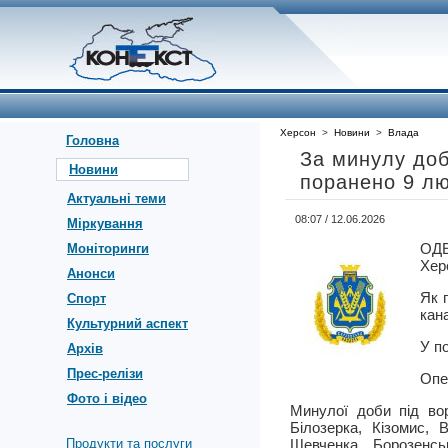
Херсон
>
Новини
>
Влада
Головна
За минулу доб
Новини
поранено 9 л
Актуальні теми
08:07 / 12.06.2026
Міркування
ОД
Моніторинги
Херс
Анонси
Як 
Спорт
кан
Культурний аспект
У п
Архів
Прес-релізи
Опе
Фото і відео
Минулої доби під во
Білозерка, Кізомис, 
Продукти та послуги
Шевченка, Борозенсь