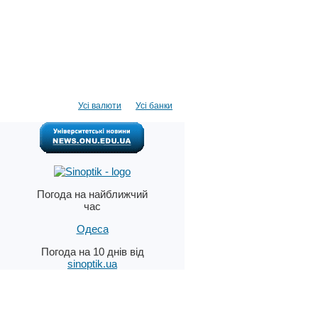
Усі валюти
Усі банки
Погода на найближчий
час
Одеса
Погода на 10 днів від
sinoptik.ua