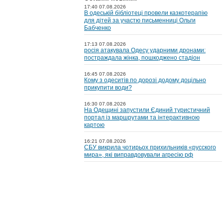
17:40 07.08.2026
В одеській бібліотеці провели казкотерапію
для дітей за участю письменниці Ольги
Бабченко
17:13 07.08.2026
росія атакувала Одесу ударними дронами:
постраждала жінка, пошкоджено стадіон
16:45 07.08.2026
Кому з одеситів по дорозі додому доцільно
прикупити води?
16:30 07.08.2026
На Одещині запустили Єдиний туристичний
портал із маршрутами та інтерактивною
картою
16:21 07.08.2026
СБУ викрила чотирьох прихильників «русского
мира», які виправдовували агресію рф