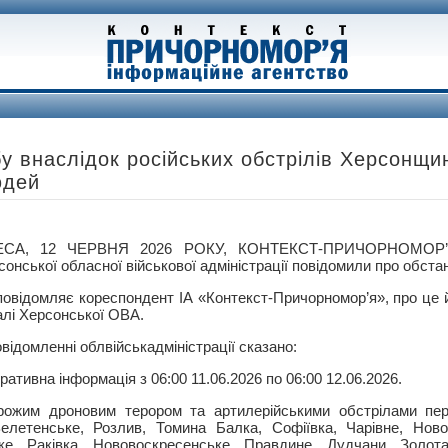
у внаслідок російських обстрілів Херсонщи
юдей
ЕСА, 12 ЧЕРВНЯ 2026 РОКУ, КОНТЕКСТ-ПРИЧОРНОМОР’Я
онської обласної військової адміністрації повідомили про обстано
повідомляє кореспондент ІА «Контекст-Причорномор’я», про це 
алі Херсонської ОВА.
овідомленні облвійськадміністрації сказано:
ративна інформація з 06:00 11.06.2026 по 06:00 12.06.2026.
рожим дроновим терором та артилерійськими обстрілами пе
Велетенське, Розлив, Томина Балка, Софіївка, Чарівне, Ново
ке, Раківка, Нововоскресенське, Правдине, Дудчани, Золот