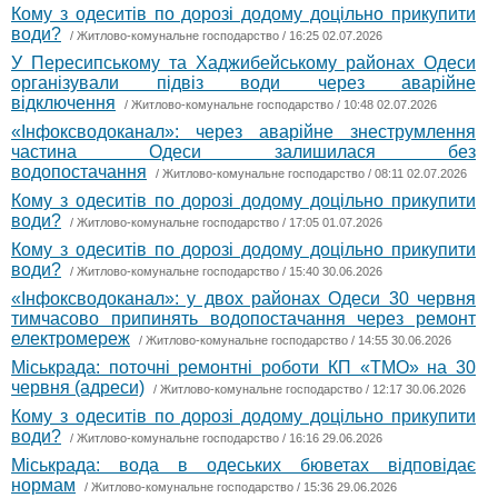
Кому з одеситів по дорозі додому доцільно прикупити
води?
/
Житлово-комунальне господарство
/ 16:25 02.07.2026
У Пересипському та Хаджибейському районах Одеси
організували підвіз води через аварійне
відключення
/
Житлово-комунальне господарство
/ 10:48 02.07.2026
«Інфоксводоканал»: через аварійне знеструмлення
частина Одеси залишилася без
водопостачання
/
Житлово-комунальне господарство
/ 08:11 02.07.2026
Кому з одеситів по дорозі додому доцільно прикупити
води?
/
Житлово-комунальне господарство
/ 17:05 01.07.2026
Кому з одеситів по дорозі додому доцільно прикупити
води?
/
Житлово-комунальне господарство
/ 15:40 30.06.2026
«Інфоксводоканал»: у двох районах Одеси 30 червня
тимчасово припинять водопостачання через ремонт
електромереж
/
Житлово-комунальне господарство
/ 14:55 30.06.2026
Міськрада: поточні ремонтні роботи КП «ТМО» на 30
червня (адреси)
/
Житлово-комунальне господарство
/ 12:17 30.06.2026
Кому з одеситів по дорозі додому доцільно прикупити
води?
/
Житлово-комунальне господарство
/ 16:16 29.06.2026
Міськрада: вода в одеських бюветах відповідає
нормам
/
Житлово-комунальне господарство
/ 15:36 29.06.2026