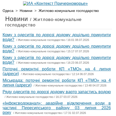
Одеса
>
Новини
>
Житлово-комунальне господарство
Новини
/ Житлово-комунальне
господарство
Кому з одеситів по дорозі додому доцільно прикупити
води?
/
Житлово-комунальне господарство
/ 16:01 08.07.2026
Кому з одеситів по дорозі додому доцільно прикупити
води?
/
Житлово-комунальне господарство
/ 15:17 07.07.2026
Кому з одеситів по дорозі додому доцільно прикупити
води?
/
Житлово-комунальне господарство
/ 16:23 06.07.2026
Поточні ремонтні роботи КП «ТМО» на 4 липня
(адреси)
/
Житлово-комунальне господарство
/ 12:14 06.07.2026
Міськрада: поточні ремонтні роботи КП «ТМО» на 4
липня (адреси)
/
Житлово-комунальне господарство
/ 13:48 04.07.2026
Ряду одеситів по дорозі додому варто запастись водою
/
Житлово-комунальне господарство
/ 16:27 03.07.2026
«Інфоксводоканал»: аварійне відключення води в
частині Пересипського району 03 липня 2026
року
/
Житлово-комунальне господарство
/ 17:31 02.07.2026