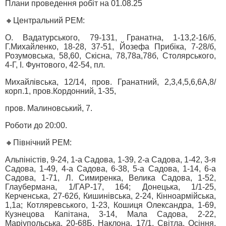
Плани проведення робіт на 01.08.25
🔸Центральний РЕМ:
О. Вадатурського, 79-131, Гранатна, 1-13,2-16/б,
Г.Михайленко, 18-28, 37-51, Йозефа Прибіка, 7-28/б,
Розумовська, 58,60, Скісна, 78,78а,78б, Столярського,
4-Г, І. Фунтового, 42-54, пл.
Михайлівська, 12/14, пров. Гранатний, 2,3,4,5,6,6А,8/
корп.1, пров.Кордонний, 1-35,
пров. Малиновський, 7.
Роботи до 20:00.
🔸Північний РЕМ:
Альпіністів, 9-24, 1-а Садова, 1-39, 2-а Садова, 1-42, 3-я
Садова, 1-49, 4-а Садова, 6-38, 5-а Садова, 1-14, 6-а
Садова, 1-71, Л. Симиренка, Велика Садова, 1-52,
Глаубермана, 1/ГАР-17, 164; Донецька, 1/1-25,
Керченська, 27-62б, Кишинівська, 2-24, Кінноармійська,
1,1а; Котляревського, 1-23, Кошиця Олександра, 1-69,
Кузнецова Капітана, 3-14, Мала Садова, 2-22,
Маріупольська, 20-68Б, Наклона, 17/1, Світла, Осіння,