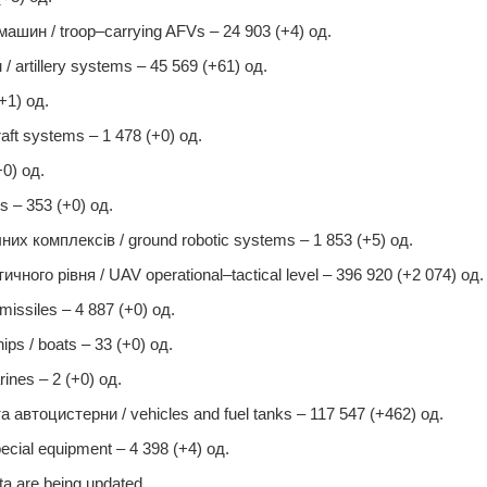
шин / troop–carrying AFVs – 24 903 (+4) од.
 artillery systems – 45 569 (+61) од.
+1) од.
aft systems – 1 478 (+0) од.
+0) од.
rs – 353 (+0) од.
их комплексів / ground robotic systems – 1 853 (+5) од.
ного рівня / UAV operational–tactical level – 396 920 (+2 074) од.
missiles – 4 887 (+0) од.
ips / boats – 33 (+0) од.
ines – 2 (+0) од.
 автоцистерни / vehicles and fuel tanks – 117 547 (+462) од.
ecial equipment – 4 398 (+4) од.
a are being updated.