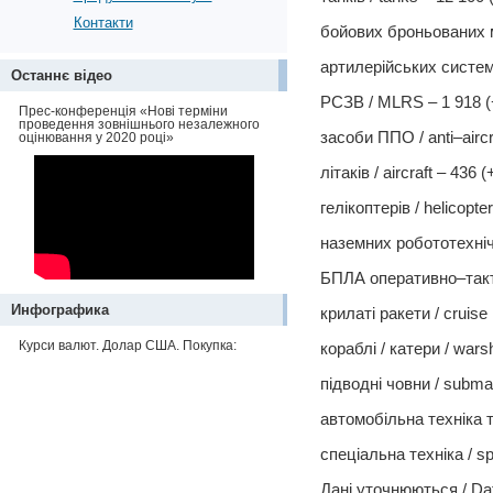
Контакти
бойових броньованих ма
артилерійських систем /
Останнє відео
РСЗВ / MLRS – 1 918 (
Прес-конференція «Нові терміни
проведення зовнішнього незалежного
засоби ППО / anti–aircr
оцінювання у 2020 році»
літаків / aircraft – 436 (
гелікоптерів / helicopte
наземних робототехнічн
БПЛА оперативно–тактич
Инфографика
крилаті ракети / cruise 
Курси валют. Долар США. Покупка:
кораблі / катери / warsh
підводні човни / submar
автомобільна техніка та
спеціальна техніка / sp
Дані уточнюються / Dat