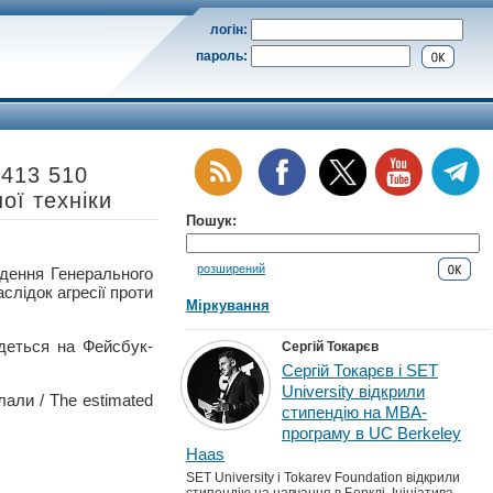
логін:
пароль:
 413 510
ої техніки
Пошук:
розширений
ння Генерального
слідок агресії проти
Міркування
деться на Фейсбук-
Сергій Токарєв
Сергій Токарєв і SET
University відкрили
лали / The estimated
стипендію на MBA-
програму в UC Berkeley
Haas
SET University і Tokarev Foundation відкрили