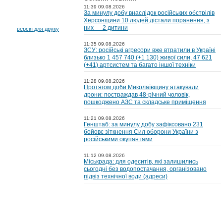
11:39 09.08.2026
За минулу добу внаслідок російських обстрілів
Херсонщини 10 людей дістали поранення, з
них — 2 дитини
версія для друку
11:35 09.08.2026
ЗСУ: російські агресори вже втратили в Україні
близько 1 457 740 (+1 130) живої сили, 47 621
(+41) артсистем та багато іншої техніки
11:28 09.08.2026
Протягом доби Миколаївщину атакували
дрони: постраждав 48-річний чоловік,
пошкоджено АЗС та складське приміщення
11:21 09.08.2026
Генштаб: за минулу добу зафіксовано 231
бойовє зіткнення Сил оборони України з
російськими окупантами
11:12 09.08.2026
Міськрада: для одеситів, які залишились
сьогодні без водопостачання, організовано
підвіз технічної води (адреси)