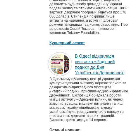
стипендію на навчання в Берклі. Ініціатива
дозволить будь-якому громадянину України
подати заявку та отримати компенсацію 100%
вартості дворічної програми. Йдеться про 178
000 доларів. Стипендія покриває лише
витрати на навчання, а вступ і підготовку
документів кандидат здійснює самостійно. Про
це розповів Сергій Токарєв — інвестор і
засновник Tokarev Foundation.
Культурний аспект
В Одесі відкрилася
виставка «Радісний
подих» до Дня
Української Державності
В Одеському обласному центрі української
культури відкрили виставку образотворчого та
декоративно-прикладного мистецтва
«Радісний подих», присвячену Дню Української
Державності. Експозиція об’єднала роботи
митців артгурту «Одеський вулик», які через
живопис, графіку, вишивку, витинанку та інші
мистецькі техніки відображають красу
української культури, духовну силу народу та
незламність державотворчих традицій.
Виставка триватиме до 14 серпня.
Останні новини: