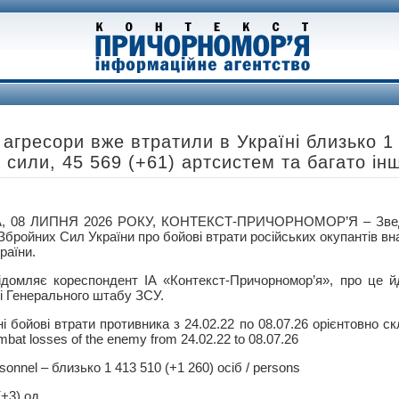
і агресори вже втратили в Україні близько 1
 сили, 45 569 (+61) артсистем та багато інш
, 08 ЛИПНЯ 2026 РОКУ, КОНТЕКСТ-ПРИЧОРНОМОР’Я – Зведе
бройних Сил України про бойові втрати російських окупантів вна
раїни.
ідомляє кореспондент ІА «Контекст-Причорномор’я», про це й
ці Генерального штабу ЗСУ.
і бойові втрати противника з 24.02.22 по 08.07.26 орієнтовно ск
ombat losses of the enemy from 24.02.22 to 08.07.26
sonnel – близько 1 413 510 (+1 260) осіб / persons
(+3) од.