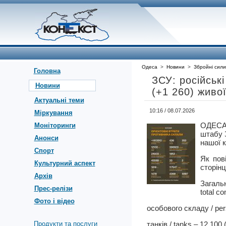
Одеса
>
Новини
>
Збройні сили
Головна
ЗСУ: російськ
Новини
(+1 260) живої
Актуальні теми
10:16 / 08.07.2026
Міркування
ОДЕСА
Моніторинги
штабу З
Анонси
нашої к
Спорт
Як пов
Культурний аспект
сторін
Архів
Загальн
Прес-релізи
total c
Фото і відео
особового складу / per
Продукти та послуги
танків / tanks – 12 100 