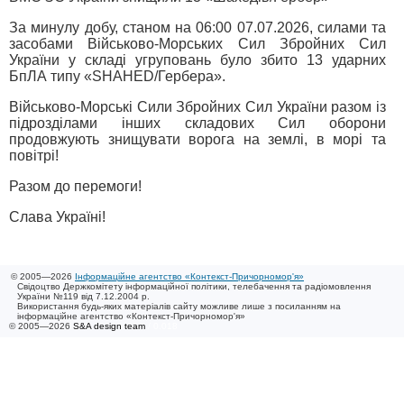
За минулу добу, станом на 06:00 07.07.2026, силами та
засобами Військово-Морських Сил Збройних Сил
України у складі угруповань було збито 13 ударних
БпЛА типу «SHAHED/Гербера».
Військово-Морські Сили Збройних Сил України разом із
підрозділами інших складових Сил оборони
продовжують знищувати ворога на землі, в морі та
повітрі!
Разом до перемоги!
Слава Україні!
© 2005—2026
Інформаційне агентство «Контекст-Причорномор'я»
Свідоцтво Держкомітету інформаційної політики, телебачення та радіомовлення
України №119 від 7.12.2004 р.
Використання будь-яких матеріалів сайту можливе лише з посиланням на
інформаційне агентство «Контекст-Причорномор'я»
© 2005—2026
S&A design team
/ 0.018