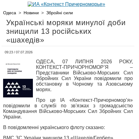
Одеса
>
Новини
>
Збройні сили
Українські моряки минулої доби
знищили 13 російських
«шахедів»
09:23 / 07.07.2026
ОДЕСА, 07 ЛИПНЯ 2026 РОКУ,
КОНТЕКСТ-ПРИЧОРНОМОР’Я –
Представники Військово-Морських Сил
Збройних Сил України повідомили про
обстановку в Чорному та Азовському
морях.
Про це ІА «Контекст-Причорномор’я»
повідомили в службі по зв'язках з громадськістю
Командування Військово-Морських Сил Збройних Сил
України.
В повідомленні українського флоту сказано:
ВМС ЗС України знищили 13 «Шахедів/Гербер»