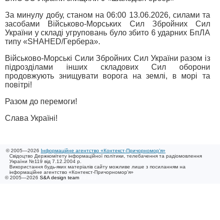
За минулу добу, станом на 06:00 13.06.2026, силами та
засобами Військово-Морських Сил Збройних Сил
України у складі угруповань було збито 6 ударних БпЛА
типу «SHAHED/Гербера».
Військово-Морські Сили Збройних Сил України разом із
підрозділами інших складових Сил оборони
продовжують знищувати ворога на землі, в морі та
повітрі!
Разом до перемоги!
Слава Україні!
© 2005—2026
Інформаційне агентство «Контекст-Причорномор'я»
Свідоцтво Держкомітету інформаційної політики, телебачення та радіомовлення
України №119 від 7.12.2004 р.
Використання будь-яких матеріалів сайту можливе лише з посиланням на
інформаційне агентство «Контекст-Причорномор'я»
© 2005—2026
S&A design team
/ 0.021