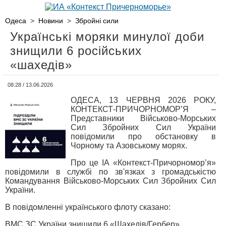
Одеса
>
Новини
>
Збройні сили
Українські моряки минулої доби
знищили 6 російських
«шахедів»
08:28 / 13.06.2026
ОДЕСА, 13 ЧЕРВНЯ 2026 РОКУ,
КОНТЕКСТ-ПРИЧОРНОМОР’Я –
Представники Військово-Морських
Сил Збройних Сил України
повідомили про обстановку в
Чорному та Азовському морях.
Про це ІА «Контекст-Причорномор’я»
повідомили в службі по зв'язках з громадськістю
Командування Військово-Морських Сил Збройних Сил
України.
В повідомленні українського флоту сказано:
ВМС ЗС України знищили 6 «Шахедів/Гербер»