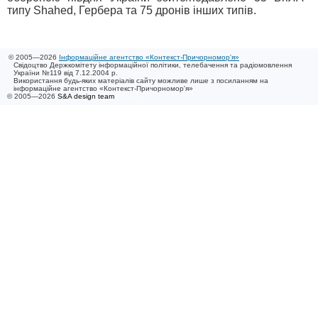
типу Shahed, Гербера та 75 дронів інших типів.
© 2005—2026
Інформаційне агентство «Контекст-Причорномор'я»
Свідоцтво Держкомітету інформаційної політики, телебачення та радіомовлення
України №119 від 7.12.2004 р.
Використання будь-яких матеріалів сайту можливе лише з посиланням на
інформаційне агентство «Контекст-Причорномор'я»
© 2005—2026
S&A design team
/ 0.017