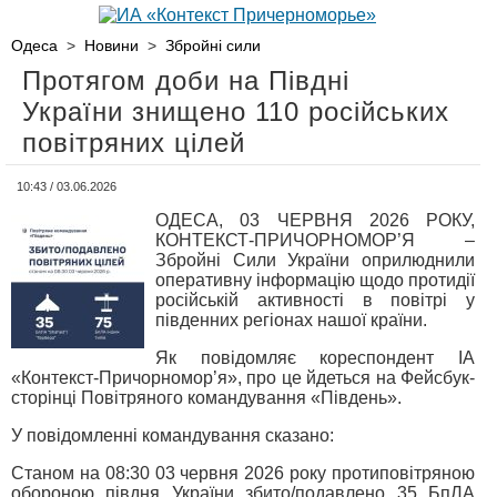
Одеса
>
Новини
>
Збройні сили
Протягом доби на Півдні
України знищено 110 російських
повітряних цілей
10:43 / 03.06.2026
ОДЕСА, 03 ЧЕРВНЯ 2026 РОКУ,
КОНТЕКСТ-ПРИЧОРНОМОР’Я –
Збройні Сили України оприлюднили
оперативну інформацію щодо протидії
російській активності в повітрі у
південних регіонах нашої країни.
Як повідомляє кореспондент ІА
«Контекст-Причорномор’я», про це йдеться на Фейсбук-
сторінці Повітряного командування «Південь».
У повідомленні командування сказано:
Станом на 08:30 03 червня 2026 року протиповітряною
обороною півдня України збито/подавлено 35 БпЛА