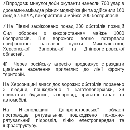
⚡️Впродовж минулої доби окупанти нанесли 700 ударів
дронами-камікадзе різних модифікацій та здійснили 160
скидів з БпЛА, використавши майже 200 боєприпасів.
⚡️На Півдні зафіксовано понад 230 обстрілів позицій
Сил оборони з використанням майже 1000
боєприпасів. Від ворожого вогню потерпали
прифронтові населені пункти Миколаївської,
Херсонської, Запорізької та Дніпропетровської
областей.
🔴 Через російську агресію продовжує страждати
цивільне населення прилеглих до лінії фронту
територій.
На Херсонщині внаслідок ворожих обстрілів поранено
3 людини, пошкоджено 4 багатоповерхівки, 28
приватних будинків, газопровід, приватні гараж та
автомобілі.
На Нікопольщині Дніпропетровської області
постраждав рятувальник, пошкоджено пожежно-
рятувальний підрозділ, лінію електропередач та
інфраструктуру.