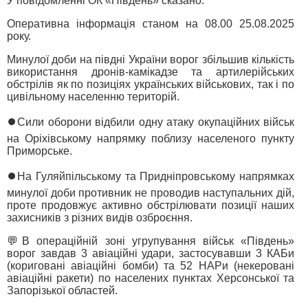
У повідомленні ОК «Південь» сказано:
Оперативна інформація станом на 08.00 25.08.2025
року.
Минулої доби на півдні України ворог збільшив кількість
використання дронів-камікадзе та артилерійських
обстрілів як по позиціях українських військових, так і по
цивільному населенню територій.
⏺Сили оборони відбили одну атаку окупаційних військ
на Оріхівському напрямку поблизу населеного пункту
Приморське.
⏺На Гуляйпільському та Придніпровському напрямках
минулої доби противник не проводив наступальних дій,
проте продовжує активно обстрілювати позиції наших
захисників з різних видів озброєння.
💬В операційній зоні угрупування військ «Південь»
ворог завдав 3 авіаційні удари, застосувавши 3 КАБи
(кориговані авіаційні бомби) та 52 НАРи (некеровані
авіаційні ракети) по населених пунктах Херсонської та
Запорізької областей.