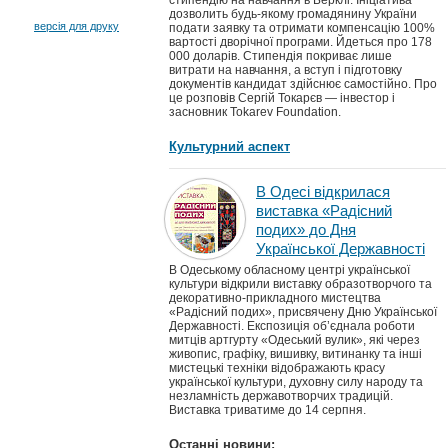
стипендію на навчання в Берклі. Ініціатива
дозволить будь-якому громадянину України
версія для друку
подати заявку та отримати компенсацію 100%
вартості дворічної програми. Йдеться про 178
000 доларів. Стипендія покриває лише
витрати на навчання, а вступ і підготовку
документів кандидат здійснює самостійно. Про
це розповів Сергій Токарєв — інвестор і
засновник Tokarev Foundation.
Культурний аспект
В Одесі відкрилася
виставка «Радісний
подих» до Дня
Української Державності
В Одеському обласному центрі української
культури відкрили виставку образотворчого та
декоративно-прикладного мистецтва
«Радісний подих», присвячену Дню Української
Державності. Експозиція об’єднала роботи
митців артгурту «Одеський вулик», які через
живопис, графіку, вишивку, витинанку та інші
мистецькі техніки відображають красу
української культури, духовну силу народу та
незламність державотворчих традицій.
Виставка триватиме до 14 серпня.
Останні новини: