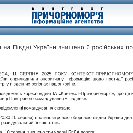
 на Півдні України знищено 6 російських по
ЕСА, 11 СЕРПНЯ 2025 РОКУ, КОНТЕКСТ-ПРИЧОРНОМОР’Я
аїни оприлюднили оперативну інформацію щодо протидії росій
ітрі у південних регіонах нашої країни.
повідомляє кореспондент ІА «Контекст-Причорномор’я», про це 
рінці Повітряного командування «Південь».
овідомленні командування сказано:
з 20.30 10 серпня) протиповітряною обороною півдня України дв
 розвідувальний безпілотник.
, 10 серпня, знищено три ударні БпЛА ворога.