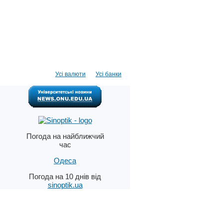
Усі валюти
Усі банки
Погода на найближчий
час
Одеса
Погода на 10 днів від
sinoptik.ua