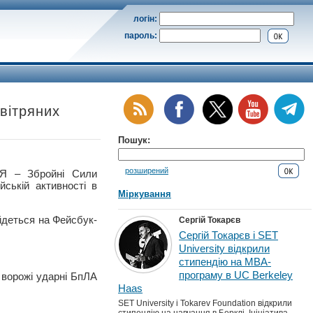
логін:
пароль:
вітряних
Пошук:
розширений
 – Збройні Сили
ській активності в
Міркування
йдеться на Фейсбук-
Сергій Токарєв
Сергій Токарєв і SET
University відкрили
стипендію на MBA-
програму в UC Berkeley
а ворожі ударні БпЛА
Haas
SET University і Tokarev Foundation відкрили