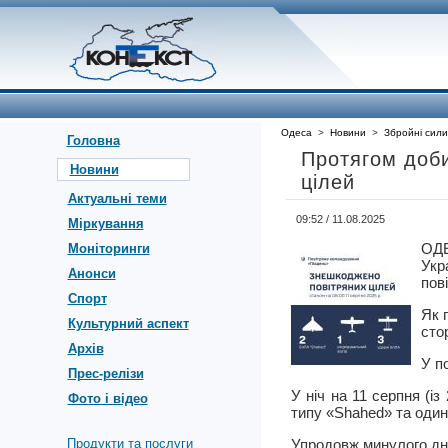
Одеса
>
Новини
>
Збройні сили
Головна
Протягом доби
Новини
цілей
Актуальні теми
09:52 / 11.08.2025
Міркування
ОД
Моніторинги
Укр
Анонси
пов
Спорт
Як 
Культурний аспект
сто
Архів
У п
Прес-релізи
У ніч на 11 серпня (і
Фото і відео
типу «Shahed» та один
Продукти та послуги
Упродовж минулого дня