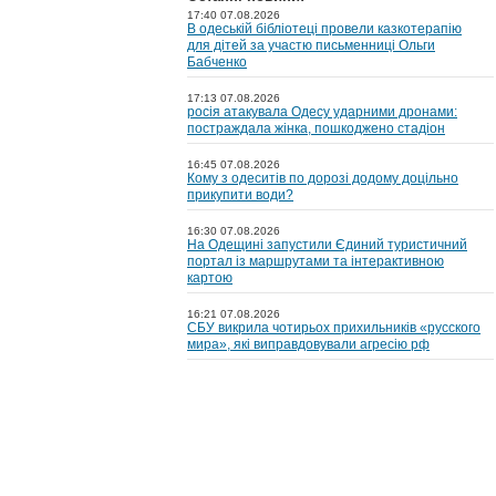
17:40 07.08.2026
В одеській бібліотеці провели казкотерапію
для дітей за участю письменниці Ольги
Бабченко
17:13 07.08.2026
росія атакувала Одесу ударними дронами:
постраждала жінка, пошкоджено стадіон
16:45 07.08.2026
Кому з одеситів по дорозі додому доцільно
прикупити води?
16:30 07.08.2026
На Одещині запустили Єдиний туристичний
портал із маршрутами та інтерактивною
картою
16:21 07.08.2026
СБУ викрила чотирьох прихильників «русского
мира», які виправдовували агресію рф