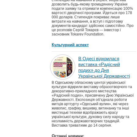
стипендію на навчання в Берклі. Ініціатива
дозволить будь-якому громадянину України
подати заявку та отримати компенсацію 100%
вартості дворічної програми. Йдеться про 178
000 доларів. Стипендія покриває лише
витрати на навчання, а вступ і підготовку
документів кандидат здійснює самостійно. Про
це розповів Сергій Токарєв — інвестор і
засновник Tokarev Foundation.
Культурний аспект
В Одесі відкрилася
виставка «Радісний
подих» до Дня
Української Державності
В Одеському обласному центрі української
культури відкрили виставку образотворчого та
декоративно-прикладного мистецтва
«Радісний подих», присвячену Дню Української
Державності. Експозиція об’єднала роботи
митців артгурту «Одеський вулик», які через
живопис, графіку, вишивку, витинанку та інші
мистецькі техніки відображають красу
української культури, духовну силу народу та
незламність державотворчих традицій.
Виставка триватиме до 14 серпня.
Останні новини: