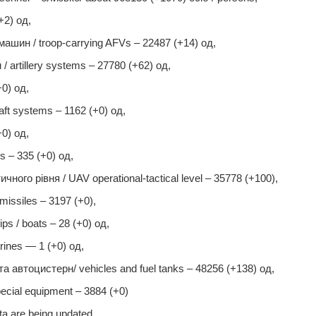
+2) од,
шин / troop-carrying AFVs ‒ 22487 (+14) од,
 artillery systems – 27780 (+62) од,
0) од,
aft systems ‒ 1162 (+0) од,
+0) од,
rs – 335 (+0) од,
ого рівня / UAV operational-tactical level – 35778 (+100),
missiles ‒ 3197 (+0),
ps / boats ‒ 28 (+0) од,
rines — 1 (+0) од,
а автоцистерн/ vehicles and fuel tanks – 48256 (+138) од,
ecial equipment ‒ 3884 (+0)
a are being updated.