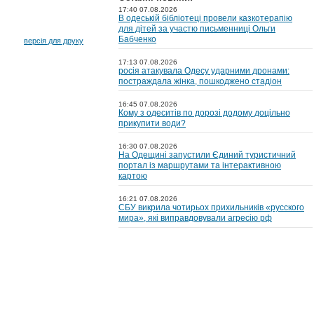
17:40 07.08.2026
В одеській бібліотеці провели казкотерапію
для дітей за участю письменниці Ольги
Бабченко
версія для друку
17:13 07.08.2026
росія атакувала Одесу ударними дронами:
постраждала жінка, пошкоджено стадіон
16:45 07.08.2026
Кому з одеситів по дорозі додому доцільно
прикупити води?
16:30 07.08.2026
На Одещині запустили Єдиний туристичний
портал із маршрутами та інтерактивною
картою
16:21 07.08.2026
СБУ викрила чотирьох прихильників «русского
мира», які виправдовували агресію рф