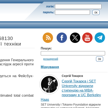
логін:
пароль:
968130
ї техніки
Пошук:
розширений
ення Генерального
слідок агресії проти
Міркування
деться на Фейсбук-
Сергій Токарєв
Сергій Токарєв і SET
University відкрили
стипендію на MBA-
програму в UC Berkeley
timated total combat
Haas
SET University і Tokarev Foundation відкрили