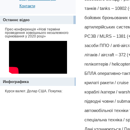
Контакти
танків / tanks ‒ 10802 (
бойових броньованих ма
Останнє відео
артилерійських систем /
Прес-конференція «Нові терміни
проведення зовнішнього незалежного
РСЗВ / MLRS – 1381 (+
оцінювання у 2020 році»
засоби ППО / anti-aircr
літаків / aircraft – 372 (
гелікоптерів / helicopte
БПЛА оперативно-тактичн
Инфографика
крилаті ракети / cruise 
Курси валют. Долар США. Покупка:
кораблі /катери / warshi
підводні човни / subma
автомобільної техніки т
спеціальна техніка / sp
Дані уточнюються / Dat