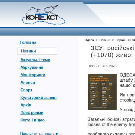
Одеса
>
Новини
>
Збройні сили
Головна
ЗСУ: російськ
Новини
(+1070) живої
Актуальні теми
09:12 / 13.05.2025
Міркування
ОДЕСА
Моніторинги
штабу З
Анонси
нашої к
Спорт
Як пов
Культурний аспект
сторін
Архів
У пові
Прес-релізи
Загальні бойові втрат
Фото і відео
losses of the enemy fro
Продукти та послуги
особового складу / per