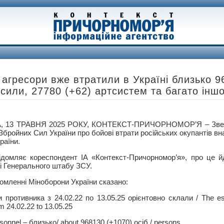
і агресори вже втратили в Україні близько 
 сили, 27780 (+62) артсистем та багато іншо
, 13 ТРАВНЯ 2025 РОКУ, КОНТЕКСТ-ПРИЧОРНОМОР’Я – Звед
бройних Сил України про бойові втрати російських окупантів вна
раїни.
ідомляє кореспондент ІА «Контекст-Причорномор’я», про це й
ці Генерального штабу ЗСУ.
домленні Міноборони України сказано:
и противника з 24.02.22 по 13.05.25 орієнтовно склали / The es
m 24.02.22 to 13.05.25
sonnel ‒ близько/ about 968130 (+1070) осіб / persons,