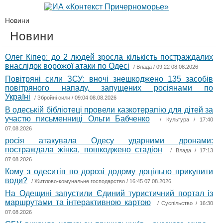
Новини
Новини
Олег Кіпер: до 2 людей зросла кількість постраждалих
внаслідок ворожої атаки по Одесі
/
Влада
/ 09:22 08.08.2026
Повітряні сили ЗСУ: вночі знешкоджено 135 засобів
повітряного нападу, запущених росіянами по
Україні
/
Збройні сили
/ 09:04 08.08.2026
В одеській бібліотеці провели казкотерапію для дітей за
участю письменниці Ольги Бабченко
/
Культура
/ 17:40
07.08.2026
росія атакувала Одесу ударними дронами:
постраждала жінка, пошкоджено стадіон
/
Влада
/ 17:13
07.08.2026
Кому з одеситів по дорозі додому доцільно прикупити
води?
/
Житлово-комунальне господарство
/ 16:45 07.08.2026
На Одещині запустили Єдиний туристичний портал із
маршрутами та інтерактивною картою
/
Суспільство
/ 16:30
07.08.2026