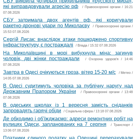
СБУ викрила чотирьох прихильників «русского мира»,
які виправдовували агресію рф
/
Правоохоронні органи
/ 16:21
07.08.2026
СБУ затримала двох агентів рф, які коригували
ракетно-дронові удари по Миколаєву
/
Правоохоронні органи
/
15:53 07.08.2026
Сергій Лисак: внаслідок атаки пошкоджено спортивну
інфраструктуру, є постраждалі
/
Влада
/ 15:32 07.08.2026
На Миколаївщині в морі вибухнула міна: загинув
чоловік, дві жінки постраждали
/
Охорона здоров'я
/ 14:46
07.08.2026
Завтра в Одесі очікуються гроза, вітер 15-20 м/с
/
Метео
/
14:05 07.08.2026
В Одесі судитимуть чоловіка за публічну наругу над
Державним Прапором України
/
Правоохоронні органи
/ 13:48
07.08.2026
В одеських школах із 1 вересня замість сніданків
запровадять гарячі обіди
/
Соціальна сфера
/ 13:18 07.08.2026
Де обходимо і об'їжджаємо: адреси ремонтних робіт на
вулицях Одеси, запланованих на 7 серпня
/
Транспорт
/
13:06 07.08.2026
Платники єдиного податку на Одещині перерахували