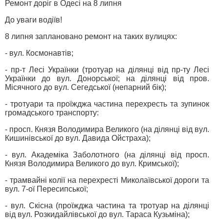
Ремонт доріг в Одесі на 8 липня
До уваги водіїв!
8 липня заплановано ремонт на таких вулицях:
- вул. Космонавтів;
- пр-т Лесі Українки (тротуар на ділянці від пр-ту Лесі
Українки до вул. Донорської; на ділянці від пров.
Місячного до вул. Сегедської (непарний бік);
- тротуари та проїжджа частина перехресть та зупинок
громадського транспорту:
- просп. Князя Володимира Великого (на ділянці від вул.
Кишинівської до вул. Давида Ойстраха);
- вул. Академіка Заболотного (на ділянці від просп.
Князя Володимира Великого до вул. Кримської);
- трамвайні колії на перехресті Миколаївської дороги та
вул. 7-ої Пересипської;
- вул. Скісна (проїжджа частина та тротуар на ділянці
від вул. Розкидайлівської до вул. Тараса Кузьміна);