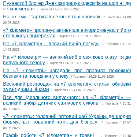
Пухнастий блогер Джек запрошує одеситів на шопінг до
«7 кілометра»
/
Торгівля
/ 12:51 22.05.2026
На «7 км» стартував сезон літніх новинок
/
Торгівля
/ 14:00
20.05.2026
«7 кілометр» пропонує активніше використовувати його
сторінки у соцмережах
/
Торгівля
/ 15:35 18.05.2026
На «7 кілометрі» – великий вибір посуду
/
Торгівля
/ 16:15
14.05.2026
На «7 кілометрі» — великий вибір святкового взуття до
випускного сезону
/
Торгівля
/ 14:23 13.05.2026
На «7 кілометрі» нагадали про правила пожежної
безпеки та поведінки у спеку
/
Торгівля
/ 14:29 11.05.2026
Весняний розпродаж на «7 кілометрі»: стильні обновки
за вигідними цінами
/
Торгівля
/ 15:43 07.05.2026
Все для ідеального випускного: на «7 кілометрі» —
великий вибір дитячих святкових суконь
/
Торгівля
/ 13:31
06.05.2026
«7 кілометр»: головний оптовий хаб України, де щодня
формується товарний потік для бізнесу
/
Торгівля
/ 14:57
04.05.2026
Графік роботи «7 кілометра» у травні
/
Торгівля
/ 14:40