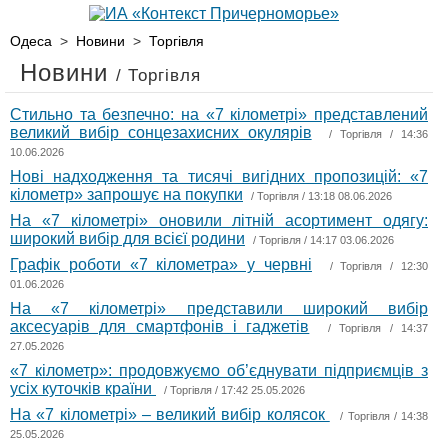
Одеса
>
Новини
>
Торгівля
Новини
/ Торгівля
Стильно та безпечно: на «7 кілометрі» представлений
великий вибір сонцезахисних окулярів
/
Торгівля
/ 14:36
10.06.2026
Нові надходження та тисячі вигідних пропозицій: «7
кілометр» запрошує на покупки
/
Торгівля
/ 13:18 08.06.2026
На «7 кілометрі» оновили літній асортимент одягу:
широкий вибір для всієї родини
/
Торгівля
/ 14:17 03.06.2026
Графік роботи «7 кілометра» у червні
/
Торгівля
/ 12:30
01.06.2026
На «7 кілометрі» представили широкий вибір
аксесуарів для смартфонів і гаджетів
/
Торгівля
/ 14:37
27.05.2026
«7 кілометр»: продовжуємо об’єднувати підприємців з
усіх куточків країни
/
Торгівля
/ 17:42 25.05.2026
На «7 кілометрі» – великий вибір колясок
/
Торгівля
/ 14:38
25.05.2026