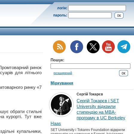
логін:
пароль:
Пошук:
омтоварний ринок
суарів для літнього
розширений
Міркування
мтоварного ринку «7
Сергій Токарєв
Сергій Токарєв і SET
University відкрили
ошує обрати стильні
стипендію на MBA-
а курорті. Тут вже
програму в UC Berkeley
Haas
SET University і Tokarev Foundation відкрили
дільні купальники,