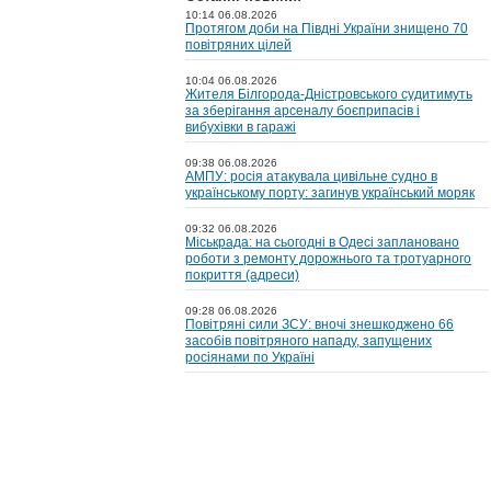
10:14 06.08.2026
Протягом доби на Півдні України знищено 70
повітряних цілей
10:04 06.08.2026
Жителя Білгорода-Дністровського судитимуть
за зберігання арсеналу боєприпасів і
вибухівки в гаражі
09:38 06.08.2026
АМПУ: росія атакувала цивільне судно в
українському порту: загинув український моряк
09:32 06.08.2026
Міськрада: на сьогодні в Одесі заплановано
роботи з ремонту дорожнього та тротуарного
покриття (адреси)
09:28 06.08.2026
Повітряні сили ЗСУ: вночі знешкоджено 66
засобів повітряного нападу, запущених
росіянами по Україні