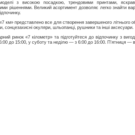
, моделі з високою посадкою, трендовими принтами, яскр
ими рішеннями. Великий асортимент дозволяє легко знайти вар
ідпочинку.
 «7 км» представлено все для створення завершеного літнього о
ки, сонцезахисні окуляри, шльопанці, рушники та інші аксесуари.
арний ринок «7 кілометр» та підготуйтеся до відпочинку з виг
6:00 до 15:00, у суботу та неділю — з 6:00 до 16:00. П'ятниця — 