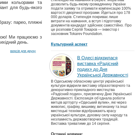
стипендію на навчання в Берклі. Ініціатива
авими кольорами та
дозволить будь-якому громадянину України
іант для будь-якого
подати заявку та отримати компенсацію 100%
вартості дворічної програми. Йдеться про 178
000 доларів. Стипендія покриває лише
витрати на навчання, а вступ і підготовку
бразу: парео, пляжні
документів кандидат здійснює самостійно. Про
це розповів Сергій Токарєв — інвестор і
засновник Tokarev Foundation.
одою! Ми працюємо з
вихідний день.
Культурний аспект
версія для друку
В Одесі відкрилася
виставка «Радісний
подих» до Дня
Української Державності
В Одеському обласному центрі української
культури відкрили виставку образотворчого та
декоративно-прикладного мистецтва
«Радісний подих», присвячену Дню Української
Державності. Експозиція об’єднала роботи
митців артгурту «Одеський вулик», які через
живопис, графіку, вишивку, витинанку та інші
мистецькі техніки відображають красу
української культури, духовну силу народу та
незламність державотворчих традицій.
Виставка триватиме до 14 серпня.
Останні новини: