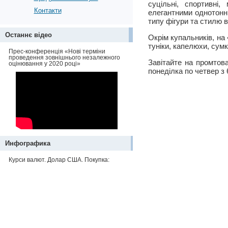
суцільні, спортивні
Контакти
елегантними однотонн
типу фігури та стилю в
Останнє відео
Окрім купальників, на
туніки, капелюхи, сум
Прес-конференція «Нові терміни
проведення зовнішнього незалежного
Завітайте на промтов
оцінювання у 2020 році»
понеділка по четвер з 
Инфографика
Курси валют. Долар США. Покупка: