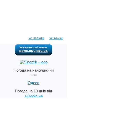
Усі валюти
Усі банки
Погода на найближчий
час
Одеса
Погода на 10 днів від
sinoptik.ua