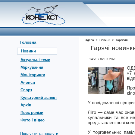
Одеса
>
Новини
>
Торгівля
Головна
Гарячі новинк
Новини
14:26 / 02.07.2026
Актуальні теми
Міркування
ОДЕ
«7 
Моніторинги
від
Анонси
Про
Спорт
кіл
Культурний аспект
У повідомленні підпри
Архів
Літо — саме час онов
Прес-релізи
купальники та все не
Фото і відео
представлені нові коле
У торговельних павіл
Продукти та послуги