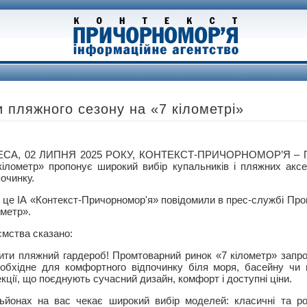
и пляжного сезону на «7 кілометрі»
СА, 02 ЛИПНЯ 2025 РОКУ, КОНТЕКСТ-ПРИЧОРНОМОР’Я – Пр
кілометр» пропонує широкий вибір купальників і пляжних аксе
починку.
 це ІА «Контекст-Причорномор'я» повідомили в прес-службі Про
ометр».
ємства сказано:
ити пляжний гардероб! Промтоварний ринок «7 кілометр» запр
обхідне для комфортного відпочинку біля моря, басейну чи н
кції, що поєднують сучасний дизайн, комфорт і доступні ціни.
ьйонах на вас чекає широкий вибір моделей: класичні та роз