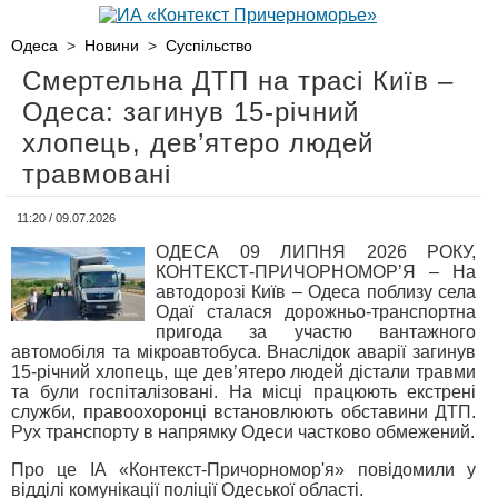
Одеса
>
Новини
>
Суспільство
Смертельна ДТП на трасі Київ –
Одеса: загинув 15-річний
хлопець, дев’ятеро людей
травмовані
11:20 / 09.07.2026
ОДЕСА 09 ЛИПНЯ 2026 РОКУ,
КОНТЕКСТ-ПРИЧОРНОМОР’Я – На
автодорозі Київ – Одеса поблизу села
Одаї сталася дорожньо-транспортна
пригода за участю вантажного
автомобіля та мікроавтобуса. Внаслідок аварії загинув
15-річний хлопець, ще дев’ятеро людей дістали травми
та були госпіталізовані. На місці працюють екстрені
служби, правоохоронці встановлюють обставини ДТП.
Рух транспорту в напрямку Одеси частково обмежений.
Про це ІА «Контекст-Причорномор'я» повідомили у
відділі комунікації поліції Одеської області.