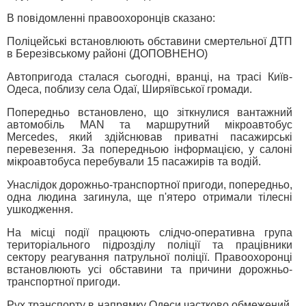
В повідомленні правоохоронців сказано:
Поліцейські встановлюють обставини смертельної ДТП
в Березівському районі (ДОПОВНЕНО)
Автопригода сталася сьогодні, вранці, на трасі Київ-
Одеса, поблизу села Одаї, Ширяївської громади.
Попередньо встановлено, що зіткнулися вантажний
автомобіль MAN та маршрутний мікроавтобус
Mercedes, який здійснював приватні пасажирські
перевезення. За попередньою інформацією, у салоні
мікроавтобуса перебували 15 пасажирів та водій.
Унаслідок дорожньо-транспортної пригоди, попередньо,
одна людина загинула, ще п'ятеро отримали тілесні
ушкодження.
На місці події працюють слідчо-оперативна група
територіального підрозділу поліції та працівники
сектору реагування патрульної поліції. Правоохоронці
встановлюють усі обставини та причини дорожньо-
транспортної пригоди.
Рух транспорту в напрямку Одеси частково обмежений.