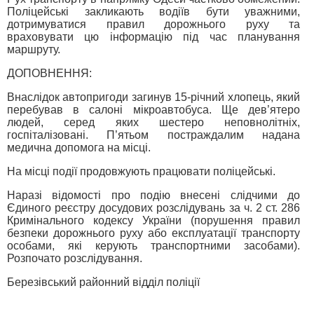
Поліцейські закликають водіїв бути уважними,
дотримуватися правил дорожнього руху та
враховувати цю інформацію під час планування
маршруту.
ДОПОВНЕННЯ:
Внаслідок автопригоди загинув 15-річний хлопець, який
перебував в салоні мікроавтобуса. Ще дев’ятеро
людей, серед яких шестеро неповнолітніх,
госпіталізовані. П’ятьом постраждалим надана
медична допомога на місці.
На місці події продовжують працювати поліцейські.
Наразі відомості про подію внесені слідчими до
Єдиного реєстру досудових розслідувань за ч. 2 ст. 286
Кримінального кодексу України (порушення правил
безпеки дорожнього руху або експлуатації транспорту
особами, які керують транспортними засобами).
Розпочато розслідування.
Березівський районний відділ поліції