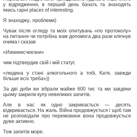
у відрядження, в перший день бачать та знаходять
якись гарні places of interesting.
Я знаходжу.. проблеми)
Чувак після огляду та моїх опитувань «по протоколу»
на питання чи потрібна вам допомога два рази кліпнув
очима і сказав
«Иииииисчеезни»
чим підтвердив свій і мій статус
«людина у стані алкогольного а тобі, Катя, завжди
більше всіх треба»))
За дві доби ви зібрали майже 600 тис та ми завдяки
цьому закрили купу невеликих запитів.
Але в нас як одно закривається — десять
відкривається. На жаль. Війна продовжується і щоб там
не розповідали про перемовини вона продовжується
дуже активно.
Тож запитів море.