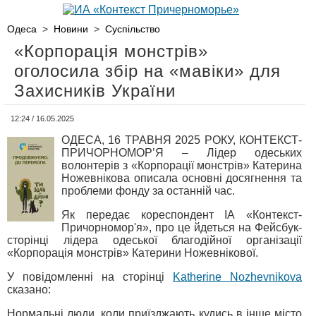
Одеса
>
Новини
>
Суспільство
«Корпорація монстрів»
оголосила збір на «мавіки» для
Захисників України
12:24 / 16.05.2025
ОДЕСА, 16 ТРАВНЯ 2025 РОКУ, КОНТЕКСТ-
ПРИЧОРНОМОР’Я – Лідер одеських
волонтерів з «Корпорації монстрів» Катерина
Ножевнікова описала основні досягнення та
проблеми фонду за останній час.
Як передає кореспондент ІА «Контекст-
Причорномор'я», про це йдеться на Фейсбук-
сторінці лідера одеської благодійної організації
«Корпорація монстрів» Катерини Ножевнікової.
У повідомленні на сторінці
Katherine Nozhevnikova
сказано:
Нормальні люди, коли приїзджають кудись в інше місто