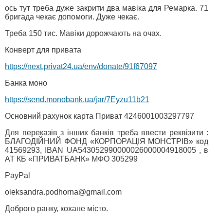
ось тут треба дуже закрити два мавіка для Ремарка. 71
бригада чекає допомоги. Дуже чекає.
Треба 150 тис. Мавіки дорожчають на очах.
Конверт для привата
https://next.privat24.ua/env/donate/91f67097
Банка моно
https://send.monobank.ua/jar/7Eyzu11b21
Основний рахунок карта Приват 4246001003297797
Для переказів з інших банків треба ввести реквізити :
БЛАГОДІЙНИЙ ФОНД «КОРПОРАЦІЯ МОНСТРІВ» код
41569293, IBAN UA543052990000026000004918005 , в
АТ КБ «ПРИВАТБАНК» МФО 305299
PayPal
oleksandra.podhorna@gmail.com
Доброго ранку, кохане місто.