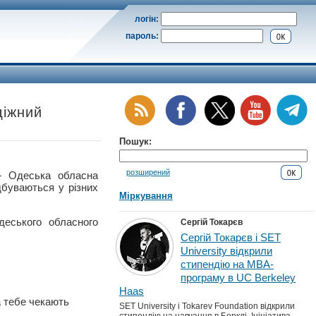
логін:
пароль:
діжний
Пошук:
розширений
Одеська обласна
дбуваються у різних
Міркування
деського обласного
Сергій Токарєв
Сергій Токарєв і SET
University відкрили
стипендію на MBA-
програму в UC Berkeley
Haas
а тебе чекають
SET University і Tokarev Foundation відкрили