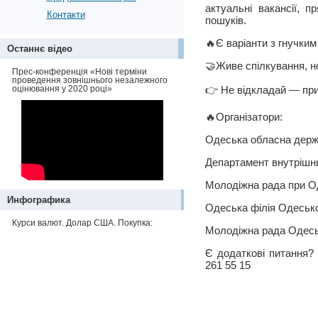
актуальні вакансії, 
Контакти
пошуків.
🔥Є варіанти з гнучким
Останнє відео
🤝Живе спілкування, но
Прес-конференція «Нові терміни
проведення зовнішнього незалежного
оцінювання у 2020 році»
👉 Не відкладай — прих
🔥Організатори:
Одеська обласна держ
Департамент внутрішнь
Молодіжна рада при О
Инфографика
Одеська філія Одесько
Курси валют. Долар США. Покупка:
Молодіжна рада Одесь
Є додаткові питання?
261 55 15