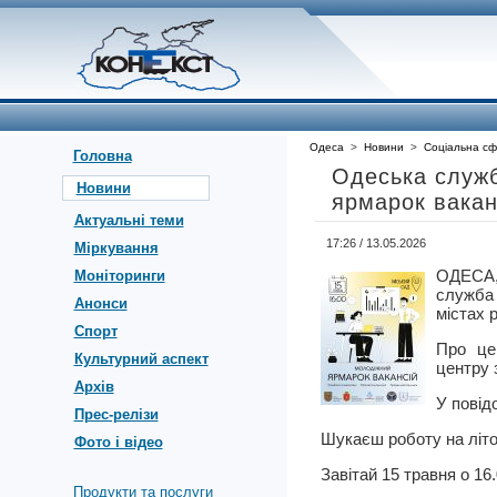
Одеса
>
Новини
>
Соціальна с
Головна
Одеська служб
Новини
ярмарок вакан
Актуальні теми
17:26 / 13.05.2026
Міркування
ОДЕСА
Моніторинги
служба 
Анонси
містах р
Спорт
Про це
Культурний аспект
центру 
Архів
У повід
Прес-релізи
Шукаєш роботу на літо
Фото і відео
Завітай 15 травня о 1
Продукти та послуги