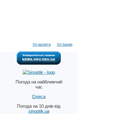
Усі валюти
Усі банки
Погода на найближчий
час
Одеса
Погода на 10 днів від
sinoptik.ua