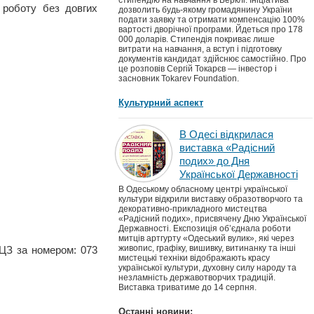
стипендію на навчання в Берклі. Ініціатива
 роботу без довгих
дозволить будь-якому громадянину України
подати заявку та отримати компенсацію 100%
вартості дворічної програми. Йдеться про 178
000 доларів. Стипендія покриває лише
витрати на навчання, а вступ і підготовку
документів кандидат здійснює самостійно. Про
це розповів Сергій Токарєв — інвестор і
засновник Tokarev Foundation.
Культурний аспект
В Одесі відкрилася
виставка «Радісний
подих» до Дня
Української Державності
В Одеському обласному центрі української
культури відкрили виставку образотворчого та
декоративно-прикладного мистецтва
«Радісний подих», присвячену Дню Української
Державності. Експозиція об’єднала роботи
митців артгурту «Одеський вулик», які через
живопис, графіку, вишивку, витинанку та інші
ОЦЗ за номером: 073
мистецькі техніки відображають красу
української культури, духовну силу народу та
незламність державотворчих традицій.
Виставка триватиме до 14 серпня.
Останні новини: