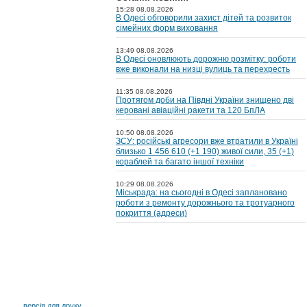
15:28 08.08.2026
В Одесі обговорили захист дітей та розвиток
сімейних форм виховання
13:49 08.08.2026
В Одесі оновлюють дорожню розмітку: роботи
вже виконали на низці вулиць та перехресть
11:35 08.08.2026
Протягом доби на Півдні України знищено дві
керовані авіаційні ракети та 120 БпЛА
10:50 08.08.2026
ЗСУ: російські агресори вже втратили в Україні
близько 1 456 610 (+1 190) живої сили, 35 (+1)
кораблей та багато іншої техніки
10:29 08.08.2026
Міськрада: на cьогодні в Одесі заплановано
роботи з ремонту дорожнього та тротуарного
покриття (адреси)
версія для друку