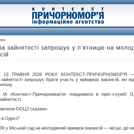
фера
а зайнятості запрошує у пʼятницю на моло
сій
, 13 ТРАВНЯ 2026 РОКУ, КОНТЕКСТ-ПРИЧОРНОМОР’Я — 
зайнятості запрошує брати участь у ярмарках вакансій, які ві
егіону.
 ІА «Контекст-Причорномор'я» повідомили в прес-службі О
зайнятості.
омленні ООЦЗ сказано:
 в Одесі?
6.00 у Міський сад на молодіжний ярмарок вакансій — місце, де н