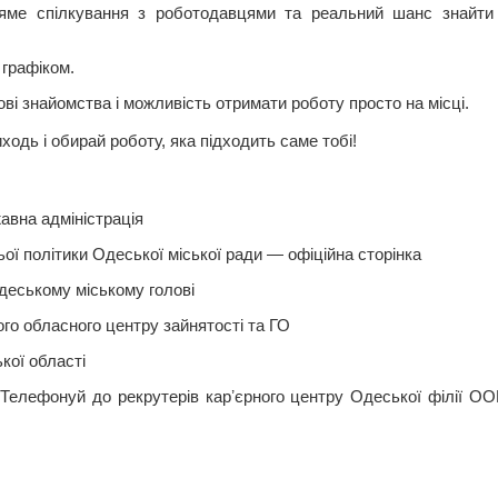
пряме спілкування з роботодавцями та реальний шанс знайти
 графіком.
ві знайомства і можливість отримати роботу просто на місці.
одь і обирай роботу, яка підходить саме тобі!
авна адміністрація
ої політики Одеської міської ради — офіційна сторінка
деському міському голові
го обласного центру зайнятості та ГО
кої області
 Телефонуй до рекрутерів карʼєрного центру Одеської філії О