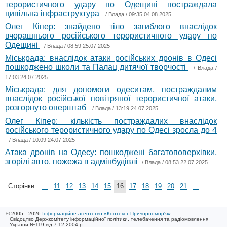
терористичного удару по Одещині постраждала
цивільна інфраструктура
/
Влада
/ 09:35 04.08.2025
Олег Кіпер: знайдено тіло загиблого внаслідок
вчорашнього російського терористичного удару по
Одещині
/
Влада
/ 08:59 25.07.2025
Міськрада: внаслідок атаки російських дронів в Одесі
пошкоджено школи та Палац дитячої творчості
/
Влада
/
17:03 24.07.2025
Міськрада: для допомоги одеситам, постраждалим
внаслідок російської повітряної терористичної атаки,
розгорнуто оперштаб
/
Влада
/ 13:19 24.07.2025
Олег Кіпер: кількість постраждалих внаслідок
російського терористичного удару по Одесі зросла до 4
/
Влада
/ 10:09 24.07.2025
Атака дронів на Одесу: пошкоджені багатоповерхівки,
згорілі авто, пожежа в адмінбудівлі
/
Влада
/ 08:53 22.07.2025
Сторінки:
...
11
12
13
14
15
16
17
18
19
20
21
...
© 2005—2026
Інформаційне агентство «Контекст-Причорномор'я»
Свідоцтво Держкомітету інформаційної політики, телебачення та радіомовлення
України №119 від 7.12.2004 р.