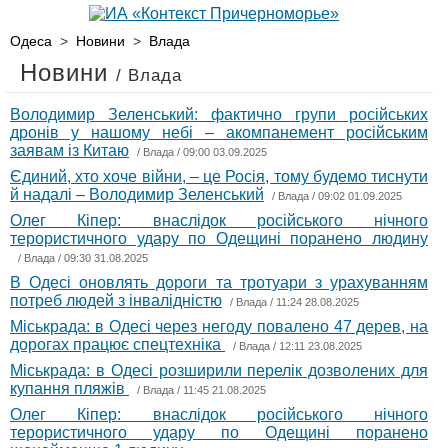
Одеса
>
Новини
>
Влада
Новини
/ Влада
Володимир Зеленський: фактично групи російських
дронів у нашому небі – акомпанемент російським
заявам із Китаю
/
Влада
/ 09:00 03.09.2025
Єдиний, хто хоче війни, – це Росія, тому будемо тиснути
й надалі – Володимир Зеленський
/
Влада
/ 09:02 01.09.2025
Олег Кіпер: внаслідок російського нічного
терористичного удару по Одещині поранено людину
/
Влада
/ 09:30 31.08.2025
В Одесі оновлять дороги та тротуари з урахуванням
потреб людей з інвалідністю
/
Влада
/ 11:24 28.08.2025
Міськрада: в Одесі через негоду повалено 47 дерев, на
дорогах працює спецтехніка
/
Влада
/ 12:11 23.08.2025
Міськрада: в Одесі розширили перелік дозволених для
купання пляжів
/
Влада
/ 11:45 21.08.2025
Олег Кіпер: внаслідок російського нічного
терористичного удару по Одещині поранено