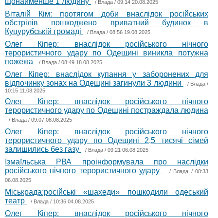
щонайменше 1 людину
/
Влада
/ 09:14 20.08.2025
Віталій Кім: протягом доби внаслідок російських
обстрілів пошкоджено приватний будинок в
Куцурубській громаді
/
Влада
/ 08:56 19.08.2025
Олег Кіпер: внаслідок російського нічного
терористичного удару по Одещині виникла потужна
пожежа
/
Влада
/ 08:49 18.08.2025
Олег Кіпер: внаслідок купання у заборонених для
відпочинку зонах на Одещині загинули 3 людини
/
Влада
/
10:15 11.08.2025
Олег Кіпер: внаслідок російського нічного
терористичного удару по Одещині постраждала людина
/
Влада
/ 09:07 08.08.2025
Олег Кіпер: внаслідок російського нічного
терористичного удару по Одещині 2,5 тисячі сімей
залишились без газу
/
Влада
/ 09:21 06.08.2025
Ізмаїльська РВА проінформувала про наслідки
російського нічного терористичного удару
/
Влада
/ 08:33
06.08.2025
Міськрада:російські «шахеди» пошкодили одеський
театр
/
Влада
/ 10:36 04.08.2025
Олег Кіпер: внаслідок російського нічного