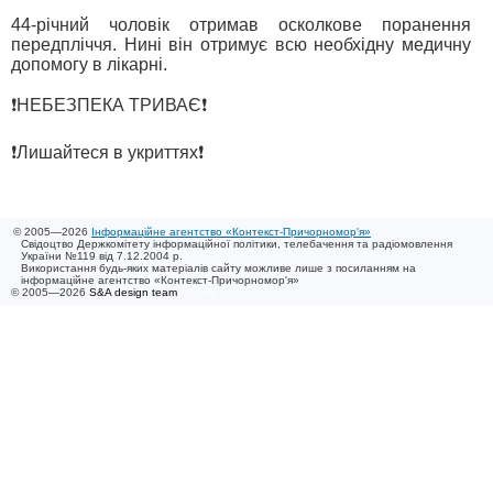
44-річний чоловік отримав осколкове поранення
передпліччя. Нині він отримує всю необхідну медичну
допомогу в лікарні.
❗️НЕБЕЗПЕКА ТРИВАЄ❗️
❗️Лишайтеся в укриттях❗️
© 2005—2026
Інформаційне агентство «Контекст-Причорномор'я»
Свідоцтво Держкомітету інформаційної політики, телебачення та радіомовлення
України №119 від 7.12.2004 р.
Використання будь-яких матеріалів сайту можливе лише з посиланням на
інформаційне агентство «Контекст-Причорномор'я»
© 2005—2026
S&A design team
/ 0.005