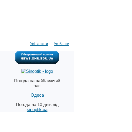
Усі валюти
Усі банки
Погода на найближчий
час
Одеса
Погода на 10 днів від
sinoptik.ua