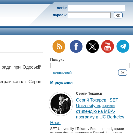
логін:
пароль:
Пошук:
ради при Одеській
розширений
грам-каналі Сергія
Міркування
Сергій Токарєв
Сергій Токарєв і SET
University відкрили
стипендію на MBA-
програму в UC Berkeley
Haas
SET University і Tokarev Foundation відкрили