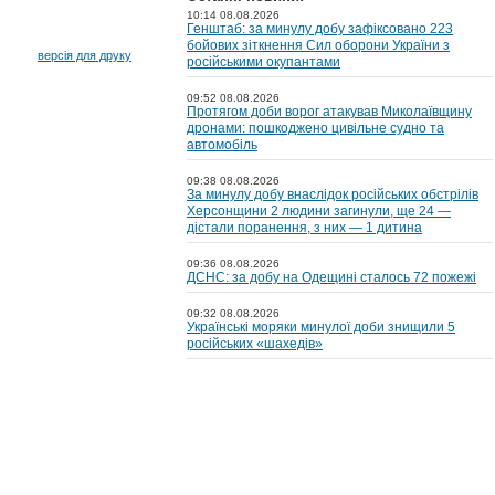
10:14 08.08.2026
Генштаб: за минулу добу зафіксовано 223
бойових зіткнення Сил оборони України з
версія для друку
російськими окупантами
09:52 08.08.2026
Протягом доби ворог атакував Миколаївщину
дронами: пошкоджено цивільне судно та
автомобіль
09:38 08.08.2026
За минулу добу внаслідок російських обстрілів
Херсонщини 2 людини загинули, ще 24 —
дістали поранення, з них — 1 дитина
09:36 08.08.2026
ДСНС: за добу на Одещині сталось 72 пожежі
09:32 08.08.2026
Українські моряки минулої доби знищили 5
російських «шахедів»