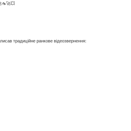
🦟🚀💥
аписав традиційне ранкове відеозвернення: