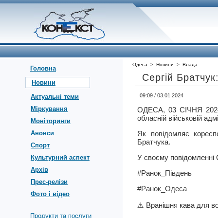
Одеса
>
Новини
>
Влада
Головна
Сергій Братчук
Новини
09:09 / 03.01.2024
Актуальні теми
Міркування
ОДЕСА, 03 СІЧНЯ 202
обласній військовій адмі
Моніторинги
Анонси
Як повідомляє коресп
Братчука.
Спорт
У своєму повідомленні 
Культурний аспект
Архів
#Ранок_Південь
Прес-релізи
#Ранок_Одеса
Фото і відео
⚠️ Вранішня кава для во
Продукти та послуги