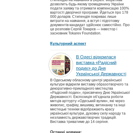
стипендію на навчання в Берклі. Ініціатива
дозволить будь-якому громадянину України
подати заявку та отримати компенсацію 100%
вартості дворічної програми. Йдеться про 178
000 доларів. Стипендія покриває лише
витрати на навчання, а вступ і підготовку
документів кандидат здійснює самостійно. Про
це розповів Сергій Токарєв — інвестор і
засновник Tokarev Foundation.
Культурний аспект
В Одесі відкрилася
виставка «Радісний
подих» до Дня
Української Державності
В Одеському обласному центрі української
культури відкрили виставку образотворчого та
декоративно-прикладного мистецтва
«Радісний подих», присвячену Дню Української
Державності. Експозиція об’єднала роботи
митців артгурту «Одеський вулик», які через
живопис, графіку, вишивку, витинанку та інші
мистецькі техніки відображають красу
української культури, духовну силу народу та
незламність державотворчих традицій.
Виставка триватиме до 14 серпня.
Останні новини: