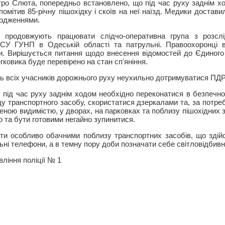
тро Слюта, попередньо встановлено, що під час руху заднім хо
омітив 85-річну пішохідку і скоїв на неї наїзд. Медики доставил
кодженнями.
ії продовжують працювати слідчо-оперативна група з розсл
 СУ ГУНП в Одеській області та патрульні. Правоохоронці 
и. Вирішується питання щодо внесення відомостей до Єдиного
гковика буде перевірено на стан спʼяніння.
ь всіх учасників дорожнього руху неухильно дотримуватися ПДР
: під час руху заднім ходом необхідно переконатися в безпечно
ду транспортного засобу, скористатися дзеркалами та, за потре
женою видимістю, у дворах, на парковках та поблизу пішохідних 
 та бути готовими негайно зупинитися.
и особливо обачними поблизу транспортних засобів, що здій
льні телефони, а в темну пору доби позначати себе світловідби
ління поліції № 1