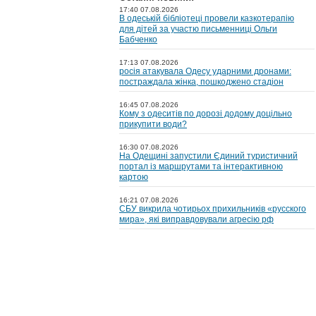
17:40 07.08.2026
В одеській бібліотеці провели казкотерапію
для дітей за участю письменниці Ольги
Бабченко
17:13 07.08.2026
росія атакувала Одесу ударними дронами:
постраждала жінка, пошкоджено стадіон
16:45 07.08.2026
Кому з одеситів по дорозі додому доцільно
прикупити води?
16:30 07.08.2026
На Одещині запустили Єдиний туристичний
портал із маршрутами та інтерактивною
картою
16:21 07.08.2026
СБУ викрила чотирьох прихильників «русского
мира», які виправдовували агресію рф