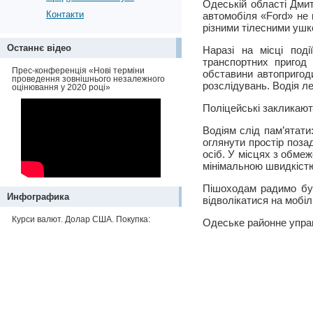
Одеській області Дми
Контакти
автомобіля «Ford» не п
різними тілесними уш
Останнє відео
Наразі на місці под
транспортних пригод
Прес-конференція «Нові терміни
обставини автопригод
проведення зовнішнього незалежного
розслідувань. Водія ле
оцінювання у 2020 році»
Поліцейські закликают
Водіям слід пам’ятати
оглянути простір поза
осіб. У місцях з обме
мінімальною швидкістю
Пішоходам радимо бут
Инфографика
відволікатися на мобі
Курси валют. Долар США. Покупка:
Одеське районне управ