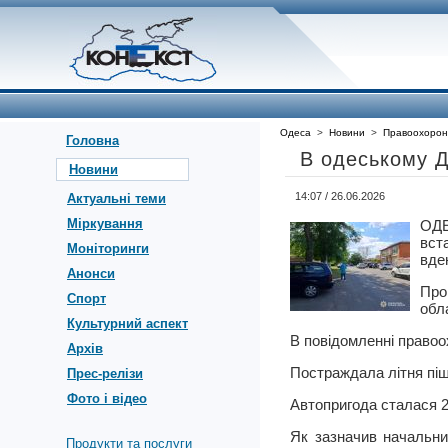
Одеса
>
Новини
>
Правоохорон
Головна
В одеському Д
Новини
14:07 / 26.06.2026
Актуальні теми
Міркування
ОДЕ
вст
Моніторинги
вден
Анонси
Про
Спорт
обла
Культурний аспект
В повідомленні правоо
Архів
Постраждала літня піш
Прес-релізи
Фото і відео
Автопригода сталася 2
Як зазначив начальни
Продукти та послуги