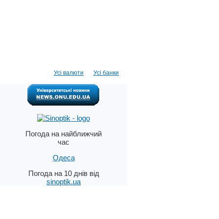
Усі валюти
Усі банки
Погода на найближчий
час
Одеса
Погода на 10 днів від
sinoptik.ua