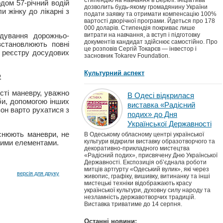
стипендію на навчання в Берклі. Ініціатива
дом 57-річний водій
дозволить будь-якому громадянину України
и жінку до лікарні з
подати заявку та отримати компенсацію 100%
вартості дворічної програми. Йдеться про 178
000 доларів. Стипендія покриває лише
ідування дорожньо-
витрати на навчання, а вступ і підготовку
документів кандидат здійснює самостійно. Про
встановлюють повні
це розповів Сергій Токарєв — інвестор і
 реєстру досудових
засновник Tokarev Foundation.
Культурний аспект
.
сті маневру, уважно
В Одесі відкрилася
би, допомогою інших
виставка «Радісний
зон варто рухатися з
подих» до Дня
Української Державності
снюють маневри, не
В Одеському обласному центрі української
культури відкрили виставку образотворчого та
вними елементами.
декоративно-прикладного мистецтва
«Радісний подих», присвячену Дню Української
Державності. Експозиція об’єднала роботи
митців артгурту «Одеський вулик», які через
версія для друку
живопис, графіку, вишивку, витинанку та інші
мистецькі техніки відображають красу
української культури, духовну силу народу та
незламність державотворчих традицій.
Виставка триватиме до 14 серпня.
Останні новини: