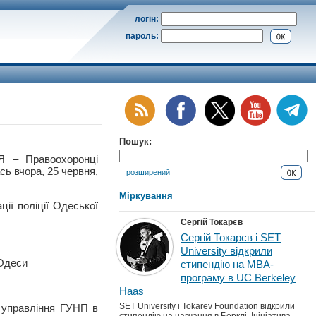
логін:
пароль:
Пошук:
– Правоохоронці
ь вчора, 25 червня,
розширений
Міркування
ії поліції Одеської
Сергій Токарєв
Сергій Токарєв і SET
University відкрили
 Одеси
стипендію на MBA-
програму в UC Berkeley
Haas
SET University і Tokarev Foundation відкрили
о управління ГУНП в