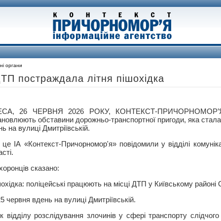
ні органи
ТП постраждала літня пішохідка
СА, 26 ЧЕРВНЯ 2026 РОКУ, КОНТЕКСТ-ПРИЧОРНОМОР’Я 
ановлюють обставини дорожньо-транспортної пригоди, яка сталас
ь на вулиці Дмитріївській.
 це ІА «Контекст-Причорномор'я» повідомили у відділі комунікац
сті.
хоронців сказано:
охідка: поліцейські працюють на місці ДТП у Київському районі
5 червня вдень на вулиці Дмитріївській.
к відділу розслідування злочинів у сфері транспорту слідчог