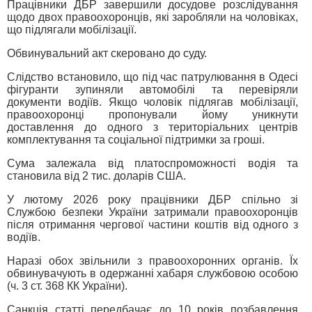
Працівники ДБР завершили досудове розслідування
щодо двох правоохоронців, які заробляли на чоловіках,
що підлягали мобілізації.
Обвинувальний акт скеровано до суду.
Слідство встановило, що під час патрулювання в Одесі
фігуранти зупиняли автомобілі та перевіряли
документи водіїв. Якщо чоловік підлягав мобілізації,
правоохоронці пропонували йому уникнути
доставлення до одного з територіальних центрів
комплектування та соціальної підтримки за гроші.
Сума залежала від платоспроможності водія та
становила від 2 тис. доларів США.
У лютому 2026 року працівники ДБР спільно зі
Службою безпеки України затримали правоохоронців
після отримання чергової частини коштів від одного з
водіїв.
Наразі обох звільнили з правоохоронних органів. Їх
обвинувачують в одержанні хабаря службовою особою
(ч. 3 ст. 368 КК України).
Санкція статті передбачає до 10 років позбавлення