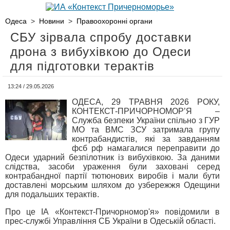
Одеса
>
Новини
>
Правоохоронні органи
СБУ зірвала спробу доставки
дрона з вибухівкою до Одеси
для підготовки терактів
13:24 / 29.05.2026
ОДЕСА, 29 ТРАВНЯ 2026 РОКУ,
КОНТЕКСТ-ПРИЧОРНОМОР’Я –
Служба безпеки України спільно з ГУР
МО та ВМС ЗСУ затримала групу
контрабандистів, які за завданням
фсб рф намагалися переправити до
Одеси ударний безпілотник із вибухівкою. За даними
слідства, засоби ураження були заховані серед
контрабандної партії тютюнових виробів і мали бути
доставлені морським шляхом до узбережжя Одещини
для подальших терактів.
Про це ІА «Контекст-Причорномор'я» повідомили в
прес-службі Управління СБ України в Одеській області.