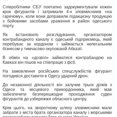
Співробітники СБУ поетапно задокументували кожен
крок фігурантів і затримали 4-х зловмисників «на
гарячому», коли вони доправили підакцизну продукцію
з бойовими засобами ураження в район одеського
порту.
Як встановило розслідування, організатором
контрабандного каналу є одеський підприємець, який
перебуває за кордоном і займається нелегальним
бізнесом у тимчасово окупованій Абхазії.
В обмін на «дозвіл» займатися контрабандою на
Кавказі він пішов на співпрацю з фсб.
На замовлення російських спецслужбістів фігурант
погодився доставити в Одесу ударний дрон.
До незаконної діяльності він залучив трьох ділків з
Одеси та місцевого прикордонника, який мав
забезпечити безперешкодне проходження суден
фігурантів до узбережжя обласного центру.
Крім цього, на зворотному шляху зловмисники мали
забрати з міста брата організатора каналу і морськими