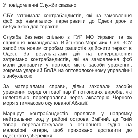
У повідомленні Служби сказано:
СБУ затримала контрабандистів, які на замовлення
фсб рф намагалися переправити до Одеси дрон з
вибухівкою для терактів.
Служба безпеки спільно з ГУР МО України та за
сприяння командувача Військово-Морських Сил ЗСУ
запобігла новим спробам рашистів здійснити теракт в
Одесі. За результатами дій на випередження
затримано контрабандистів, які на замовлення фсб
мали доправити у портове місто засоби ураження,
зокрема ударний БпЛА на оптоволоконному управлінні
з вибухівкою.
За матеріалами справи, ділки заховали засоби
ураження серед оптової партії тютюнових виробів, які
нелегально переправляли через акваторію Чорного
моря з тимчасово окупованої Абхазії.
Маршрут контрабандистів пролягав у напрямку
нейтральних вод у районі острова Зміїний, де їхній
товар перевантажували з основного судна на
маломірні катери, щоб приховано доставити до
одеського узбережжя.