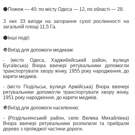
⚫️Пожеж — 40: по місту Одеса — 12, по області — 28.
З них 33 виїзди на загорання сухої рослинності на
загальній площі 11,5 Га.
⚫️Інші події:
🔘Виїзд для допомоги медикам:
- (місто Одеса, Хаджибейський район, вулиця
Бугаївська) Вчора ввечері рятувальники допомогли
транспортувати хвору жінку, 1955 року народження, до
карети медиків.
- (місто Подільськ, вулиця Армійська) Вчора ввечері
рятувальники допомогли транспортувати хвору жінку,
1951 року народження, до карети медиків.
🔘Виїзд для допомоги населенню:
- (Роздільнянський район, село Велика Михайлівка)
Вчора ввечері рятувальники розпилили та прибрали
дерево з проїжджої частини дороги.