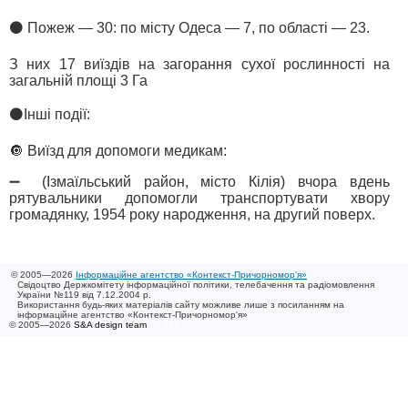
⚫️ Пожеж — 30: по місту Одеса — 7, по області — 23.
З них 17 виїздів на загорання сухої рослинності на
загальній площі 3 Га
⚫️Інші події:
🔘 Виїзд для допомоги медикам:
➖ (Ізмаїльський район, місто Кілія) вчора вдень
рятувальники допомогли транспортувати хвору
громадянку, 1954 року народження, на другий поверх.
© 2005—2026
Інформаційне агентство «Контекст-Причорномор'я»
Свідоцтво Держкомітету інформаційної політики, телебачення та радіомовлення
України №119 від 7.12.2004 р.
Використання будь-яких матеріалів сайту можливе лише з посиланням на
інформаційне агентство «Контекст-Причорномор'я»
© 2005—2026
S&A design team
/ 0.017