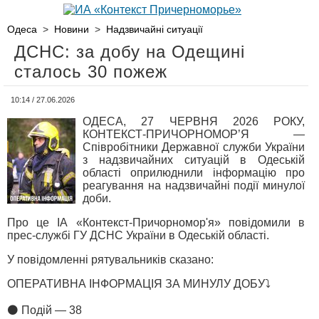
Одеса
>
Новини
>
Надзвичайні ситуації
ДСНС: за добу на Одещині
сталось 30 пожеж
10:14 / 27.06.2026
ОДЕСА, 27 ЧЕРВНЯ 2026 РОКУ,
КОНТЕКСТ-ПРИЧОРНОМОР’Я —
Співробітники Державної служби України
з надзвичайних ситуацій в Одеській
області оприлюднили інформацію про
реагування на надзвичайні події минулої
доби.
Про це ІА «Контекст-Причорномор'я» повідомили в
прес-службі ГУ ДСНС України в Одеській області.
У повідомленні рятувальників сказано:
ОПЕРАТИВНА ІНФОРМАЦІЯ ЗА МИНУЛУ ДОБУ⤵️
⚫️ Подій — 38