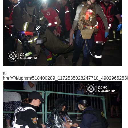
a
href="/i/upmm/518400289_1172535028247718_4902965253