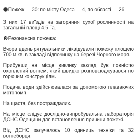
⚫️Пожеж — 30: по місту Одеса — 4, по області — 26.
З них 17 виїздів на загоряння сухої рослинності на
загальній площі 4,5 Га.
🔘Резонансна пожежа:
Вчора вдень рятувальники ліквідували пожежу площею
700 м кв. в закладі відпочинку на березі Чорного моря.
Прибувши на місце виклику заклад був повністю
охоплений вогнем, який швидко розповсюджувався по
горючим конструкціям.
Подача води здійснювалася за допомогою плаваючих
мотопомп.
На щастя, без постраждалих.
На місце слідує дослідно-випробувальна лабораторія
ДСНС Одещини для встановлення причини пожежі.
Від ДСНС залучалось 10 одиниць техніки та 32
вогнеборця.