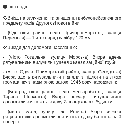
⚫️Інші події:
🔘Виїзд на вилучення та знищення вибухонебезпечного
предмету часів Другої світової війни:
- (Одеський район, село Причорноморське, вулиця
Перемоги) — 1 артснаряд калібру 120 мм.
🔘Виїзди для допомоги населенню:
- (місто Роздільна, вулиця Морська) Вчора вдень
рятувальники вилучили цуценя з каналізаційної труби.
- (місто Одеса, Приморський район, вулиця Сегедська)
Вчора вдень рятувальники підняли з підлоги на ліжко
громадянку з надмірною вагою, 1946 року народження.
- (Болградський район, село Бессарабське, вулиця
Тараса Шевченка) Вчора ввечері рятувальники
допомогли зняти кота з даху 2-поверхового будинку.
- (місто Ізмаїл, вулиця Іллі Ріпина) Вчора ввечері
рятувальники допомогли зняти кота з даху балкона на 3
поверсі.