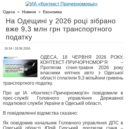
Одеса
>
Новини
>
Економіка
На Одещині у 2026 році зібрано
вже 9,3 млн грн транспортного
податку
16:34 / 18.06.2026
ОДЕСА, 18 ЧЕРВНЯ 2026 РОКУ,
КОНТЕКСТ-ПРИЧОРНОМОР’Я –
Протягом січня-травня 2026 року
власники елітних авто з Одеської
області сплатили 9,3 мільйони гривень
транспортного податку.
Про це ІА «Контекст-Причорномор'я» повідомили в
прес-службі Головного управління Державної
податкової служби України в Одеській області.
В повідомленні відомства сказано:
Як повідомив начальник Головного управління ДПС в
Одеській області Юрій Гурський, протягом січня –