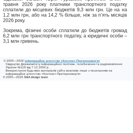
травня 2026 року платники транспортного податку
сплатили до місцевих бюджетів 9,3 млн грн. Це на на
1,2 млн грн, або на 14,2 % більше, ніж за п’ять місяців
2026 року.
Зокрема, фізичні особи сплатили до бюджетів громад
6,2 млн грн транспортного податку, а юридичні особи –
3,1 млн гривень.
© 2005—2026
Інформаційне агентство «Контекст-Причорномор'я»
Свідоцтво Держкомітету інформаційної політики, телебачення та радіомовлення
України №119 від 7.12.2004 р.
Використання будь-яких матеріалів сайту можливе лише з посиланням на
інформаційне агентство «Контекст-Причорномор'я»
© 2005—2026
S&A design team
/ 0.018