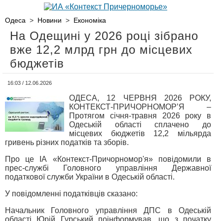
Одеса
>
Новини
>
Економіка
На Одещині у 2026 році зібрано
вже 12,2 млрд грн до місцевих
бюджетів
16:03 / 12.06.2026
ОДЕСА, 12 ЧЕРВНЯ 2026 РОКУ,
КОНТЕКСТ-ПРИЧОРНОМОР’Я –
Протягом січня-травня 2026 року в
Одеській області сплачено до
місцевих бюджетів 12,2 мільярда
гривень різних податків та зборів.
Про це ІА «Контекст-Причорномор'я» повідомили в
прес-службі Головного управління Державної
податкової служби України в Одеській області.
У повідомленні податківців сказано:
Начальник Головного управління ДПС в Одеській
області Юрій Гурський поінформував, що з початку