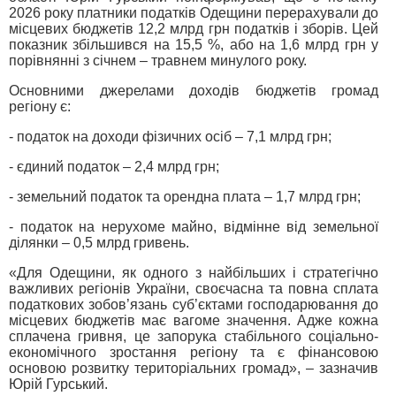
2026 року платники податків Одещини перерахували до
місцевих бюджетів 12,2 млрд грн податків і зборів. Цей
показник збільшився на 15,5 %, або на 1,6 млрд грн у
порівнянні з січнем – травнем минулого року.
Основними джерелами доходів бюджетів громад
регіону є:
- податок на доходи фізичних осіб – 7,1 млрд грн;
- єдиний податок – 2,4 млрд грн;
- земельний податок та орендна плата – 1,7 млрд грн;
- податок на нерухоме майно, відмінне від земельної
ділянки – 0,5 млрд гривень.
«Для Одещини, як одного з найбільших і стратегічно
важливих регіонів України, своєчасна та повна сплата
податкових зобов’язань суб’єктами господарювання до
місцевих бюджетів має вагоме значення. Адже кожна
сплачена гривня, це запорука стабільного соціально-
економічного зростання регіону та є фінансовою
основою розвитку територіальних громад», – зазначив
Юрій Гурський.