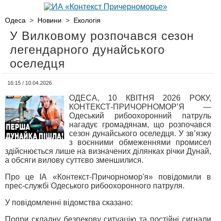
Одеса
>
Новини
>
Екологія
У Вилковому розпочався сезон
легендарного дунайського
оселедця
16:15 / 10.04.2026
ОДЕСА, 10 КВІТНЯ 2026 РОКУ,
КОНТЕКСТ-ПРИЧОРНОМОР’Я —
Одеський рибоохоронний патруль
нагадує громадянам, що розпочався
сезон дунайського оселедця. У зв’язку
з воєнними обмеженнями промисел
здійснюється лише на визначених ділянках річки Дунай,
а обсяги вилову суттєво зменшилися.
Про це ІА «Контекст-Причорномор'я» повідомили в
прес-службі Одеського рибоохоронного патруля.
У повідомленні відомства сказано:
Попри складну безпекову ситуацію та постійні сигнали