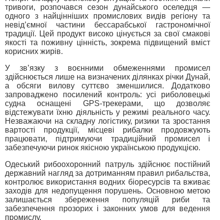
тривоги, розпочався сезон дунайського оселедця —
одного з найцінніших промислових видів регіону та
невід’ємної частини бессарабської гастрономічної
традиції. Цей продукт високо цінується за свої смакові
якості та поживну цінність, зокрема підвищений вміст
корисних жирів.
У зв’язку з воєнними обмеженнями промисел
здійснюється лише на визначених ділянках річки Дунай,
а обсяги вилову суттєво зменшилися. Додатково
запроваджено посилений контроль: усі риболовецькі
судна оснащені GPS-трекерами, що дозволяє
відстежувати їхню діяльність у режимі реального часу.
Незважаючи на складну логістику, ризики та зростання
вартості продукції, місцеві рибалки продовжують
працювати, підтримуючи традиційний промисел і
забезпечуючи ринок якісною українською продукцією.
Одеський рибоохоронний патруль здійснює постійний
державний нагляд за дотриманням правил рибальства,
контролює використання водних біоресурсів та вживає
заходів для недопущення порушень. Основною метою
залишається збереження популяцій риби та
забезпечення прозорих і законних умов для ведення
промислу.