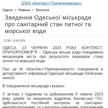
Одеса
>
Новини
>
Екологія
Зведення Одеської міськради
про санітарний стан питної та
морської води
13:38 / 13.06.2023
ОДЕСА, 13 ЧЕРВНЯ 2023 РОКУ, КОНТЕКСТ-
ПРИЧОРНОМОР’Я – Одеська міська рада повідомила
мешканцям міста про результати перевірок стану
питної та морської води.
Про це ІА «Контекст-Причорномор'я» повідомили в
департаменті інформації Одеської міськради (телеграм-
канал).
В повідомленні міськради сказано:
У зв’язку з підривом та руйнуванням 6 червня 2023
року дамби та машинних відділень Каховської ГЕС
здійснюється постійний контроль за санітарно-
мікробіологічними та санітарно-хімічними показниками