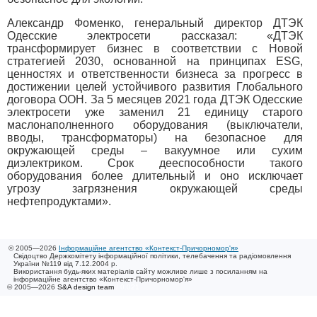
Александр Фоменко, генеральный директор ДТЭК
Одесские электросети рассказал: «ДТЭК
трансформирует бизнес в соответствии с Новой
стратегией 2030, основанной на принципах ESG,
ценностях и ответственности бизнеса за прогресс в
достижении целей устойчивого развития Глобального
договора ООН. За 5 месяцев 2021 года ДТЭК Одесские
электросети уже заменил 21 единицу старого
маслонаполненного оборудования (выключатели,
вводы, трансформаторы) на безопасное для
окружающей среды – вакуумное или сухим
диэлектриком. Срок дееспособности такого
оборудования более длительный и оно исключает
угрозу загрязнения окружающей среды
нефтепродуктами».
© 2005—2026
Інформаційне агентство «Контекст-Причорномор'я»
Свідоцтво Держкомітету інформаційної політики, телебачення та радіомовлення
України №119 від 7.12.2004 р.
Використання будь-яких матеріалів сайту можливе лише з посиланням на
інформаційне агентство «Контекст-Причорномор'я»
© 2005—2026
S&A design team
/ 0.021