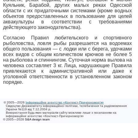
Куяльник, Барабой, других малых реках Одесской
области с их придаточными системами (кроме водных
объектов предоставленных в пользование для целей
аквакультуры в соответствии с требованиями
действующего законодательства).
Согласно Правил любительского и спортивного
рыболовства, ловля рыбы разрешается на водоемах
общего пользования — с лодки или с берега, удочками
всех видов с общим количеством крючков не более 5
на рыболова и спиннингом. Суточная норма вылова на
человека составляет 3 кг. Лица, нарушающие Правила
привлекаются к административной или даже к
уголовной ответственности в установленном законом
порядке.
© 2005—2026
Інформаційне агентство «Контекст-Причорномор'я»
Свідоцтво Держкомітету інформаційної політики, телебачення та радіомовлення
України №119 від 7.12.2004 р.
Використання будь-яких матеріалів сайту можливе лише з посиланням на
інформаційне агентство «Контекст-Причорномор'я»
© 2005—2026
S&A design team
/ 0.020