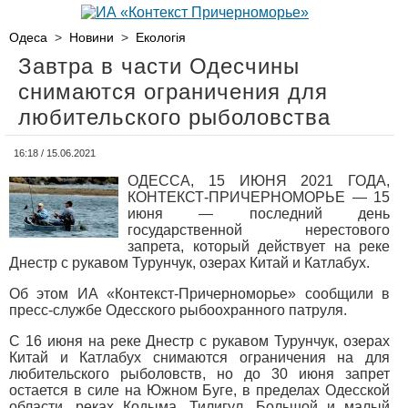
Одеса
>
Новини
>
Екологія
Завтра в части Одесчины
снимаются ограничения для
любительского рыболовства
16:18 / 15.06.2021
ОДЕССА, 15 ИЮНЯ 2021 ГОДА,
КОНТЕКСТ-ПРИЧЕРНОМОРЬЕ — 15
июня — последний день
государственной нерестового
запрета, который действует на реке
Днестр с рукавом Турунчук, озерах Китай и Катлабух.
Об этом ИА «Контекст-Причерноморье» сообщили в
пресс-службе Одесского рыбоохранного патруля.
С 16 июня на реке Днестр с рукавом Турунчук, озерах
Китай и Катлабух снимаются ограничения на для
любительского рыболовств, но до 30 июня запрет
остается в силе на Южном Буге, в пределах Одесской
области, реках Кодыма, Тилигул, Большой и малый