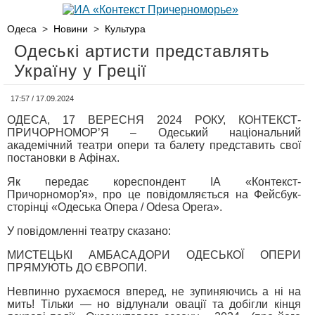
Одеса
>
Новини
>
Культура
Одеські артисти представлять
Україну у Греції
17:57 / 17.09.2024
ОДЕСА, 17 ВЕРЕСНЯ 2024 РОКУ, КОНТЕКСТ-
ПРИЧОРНОМОР’Я – Одеський національний
академічний театри опери та балету представить свої
постановки в Афінах.
Як передає кореспондент ІА «Контекст-
Причорномор'я», про це повідомляється на Фейсбук-
сторінці «Одеська Опера / Odesa Opera».
У повідомленні театру сказано:
МИСТЕЦЬКІ АМБАСАДОРИ ОДЕСЬКОЇ ОПЕРИ
ПРЯМУЮТЬ ДО ЄВРОПИ.
Невпинно рухаємося вперед, не зупиняючись а ні на
мить! Тільки — но відлунали овації та добігли кінця