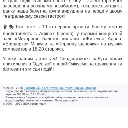
яскраві події «Оксамитового сезону – 2024» (про його
завершення розповімо незабаром), і ось вже сьогодні з
ранку наша балетна трупа вирушила на перші у цьому
театральному сезоні гастролі.
🩰🎭Тож, вже з 19-го серпня артисти балету театру
представлять в Афінах (Греція), у відомій концертній
залі «Мегарон» балетні вистави «Жизель» Адана,
«Баядерка» Мінкуса та «Червону шапочку» на музику
композиторів 18-20 сторіччя.
Успіху нашим артистам! Сподіваємося набути нових
прихильників Одеської опери! Очікуємо на враження та
фотозвіти з місця подій!
© 2005—2026
Інформаційне агентство «Контекст-Причорномор'я»
Свідоцтво Держкомітету інформаційної політики, телебачення та радіомовлення
України №119 від 7.12.2004 р.
Використання будь-яких матеріалів сайту можливе лише з посиланням на
інформаційне агентство «Контекст-Причорномор'я»
© 2005—2026
S&A design team
/ 0.009