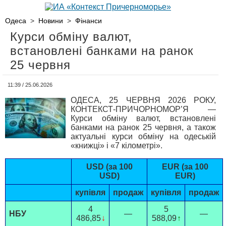
Одеса
>
Новини
>
Фінанси
Курси обміну валют,
встановлені банками на ранок
25 червня
11:39 / 25.06.2026
ОДЕСА, 25 ЧЕРВНЯ 2026 РОКУ,
КОНТЕКСТ-ПРИЧОРНОМОР’Я —
Курси обміну валют, встановлені
банками на ранок 25 червня, а також
актуальні курси обміну на одеській
«книжці» і «7 кілометрі».
USD (за 100
EUR (за 100
USD)
EUR)
купівля
продаж
купівля
продаж
4
5
НБУ
—
—
486,85
↓
588,09
↑