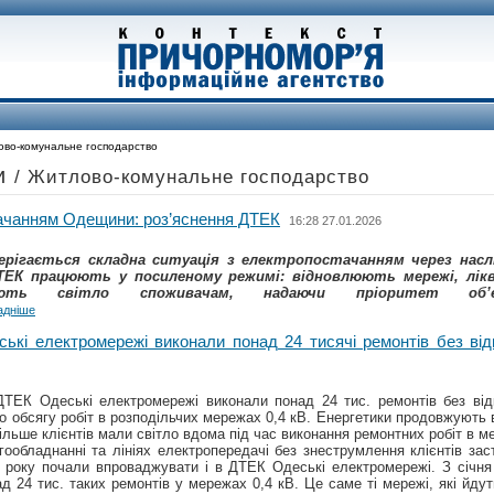
во-комунальне господарство
ми
/ Житлово-комунальне господарство
тачанням Одещини: роз’яснення ДТЕК
16:28 27.01.2026
берігається складна ситуація з електропостачанням через насл
ТЕК працюють у посиленому режимі: відновлюють мережі, лікв
ають світло споживачам, надаючи пріоритет об’є
адніше
ькі електромережі виконали понад 24 тисячі ремонтів без від
ДТЕК Одеські електромережі виконали понад 24 тис. ремонтів без від
о обсягу робіт в розподільчих мережах 0,4 кВ. Енергетики продовжують
ільше клієнтів мали світло вдома під час виконання ремонтних робіт в м
гообладнанні та лініях електропередачі без знеструмлення клієнтів за
1 року почали впроваджувати і в ДТЕК Одеські електромережі. З січня
д 24 тис. таких ремонтів у мережах 0,4 кВ. Це саме ті мережі, які йдуть