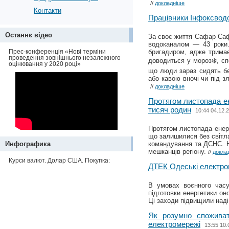
//
докладніше
Контакти
Працівники Інфоксводо
Останнє відео
За своє життя Сафар Саф
водоканалом — 43 роки.
Прес-конференція «Нові терміни
бригадиром, адже тримає
проведення зовнішнього незалежного
доводиться у мороз❄️, сп
оцінювання у 2020 році»
що люди зараз сидять бе
або кавою вночі чи під з
//
докладніше
Протягом листопада е
тисяч родин
10:44 04.12.
Протягом листопада енер
що залишилися без світла
Инфографика
командування та ДСНС. Н
мешканців регіону.
//
докла
Курси валют. Долар США. Покупка:
ДТЕК Одеські електро
В умовах воєнного часу
підготовки енергетики он
Ці заходи підвищили над
Як розумно споживат
електромережі
13:55 10.