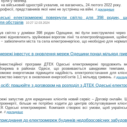
 були у безпеці.
 на військовий однострій ухвалив, не вагаючись, 24 лютого 2022 року.
офесії, представників якої нині не зустрінеш на війні.
//
докладніше
еські електромережі повернули світло для 398 родин, 
ля обстрілів
10:27 12.03.2024
в світло у домівки 398 родин Одещини, які були знеструмлені через б
ежі відновлюють зруйновані ворогом лінії та електрообладнання, щойно
− забезпечити міста та села електроенергією, що необхідно для нормал
мережі інвестує в оновлення мереж Одещини понад мільярд гри
інвестиційної програми ДТЕК Одеські електромережі продовжить м
і. Зокрема в районах Одеси, що розвиваються швидкими темпами,
може енергетикам підвищити надійність електропостачання для клієнт
иємство інвестує в оновлення енергооб’єктів 1,1 мільярд гривень.
//
доклад
осіб: працюйте з договором на розподіл з ДТЕК Одеські електр
ежі запустив для юридичних клієнтів новий сервіс – Договір онлайн. Щ
троенергії, більше не потрібно ходити до центрів обслуговування кліє
ЕК Одеські електромережі. Компанія створює всі умови, щоб українс
ти.
//
докладніше
 приєднання до електромереж будинків недобросовісних забудов