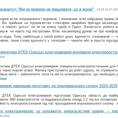
каналу»: “Ми не можемо не працювати, це ж вода!”
16:33 15.07.202
аров встиг попрацювати і моряком, і пожежним, втім найдовше триває й
 Він прийшов на підприємство слюсарем аварійної бригади міськводо
 в пам'яті “досьє” чи не на кожну трубу в Одесі. Зізнається, робота 
еку☀️ чи навіть під обстрілами. Втім, насамперед думає не про комфорт
з води. Тому найбільше у своїй роботі цінує вдячність споживачів — т
ливою, пише слова вдячності у телеграм — канали або ж просто підходи
нергетики ДТЕК Одеські електромережі відновили електропоста
2024
гетики ДТЕК Одеські електромережі повернули електропостачання для п
 через ворожі атаки. Фахівці приступають до робіт одразу, як отримують 
аша мета – забезпечити села та міста електроенергією, що необхідно 
дніше
мережі завершив підготовку до опалювального сезону 2024-2025
 ДТЕК Одеські електромережі підготував Одеську область до майб
овили 890 енергооб’єктів та відремонтували понад 1,2 тисячі кілометрів 
ійність електропостачання під час проходження опалювального сезону.
/
и електроенергію та допомогти енергосистемі країни, – п
05.2024