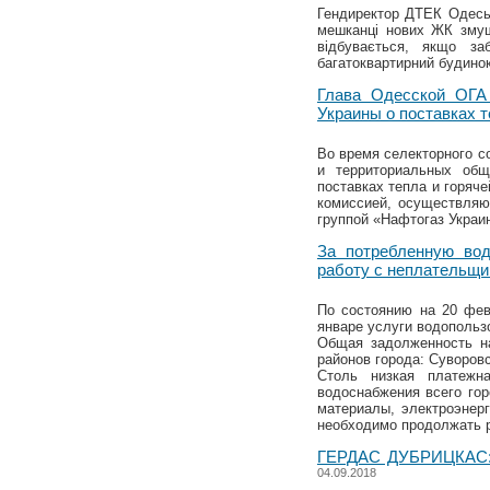
Гендиректор ДТЕК Одеськ
мешканці нових ЖК змуш
відбувається, якщо з
багатоквартирний будино
Глава Одесской ОГА
Украины о поставках 
Во время селекторного с
и территориальных об
поставках тепла и горяч
комиссией, осуществляю
группой «Нафтогаз Украи
За потребленную вод
работу с неплательщ
По состоянию на 20 фев
январе услуги водопольз
Общая задолженность н
районов города: Суворовс
Столь низкая платежн
водоснабжения всего гор
материалы, электроэнер
необходимо продолжать р
ГЕРДАС ДУБРИЦКАС
04.09.2018