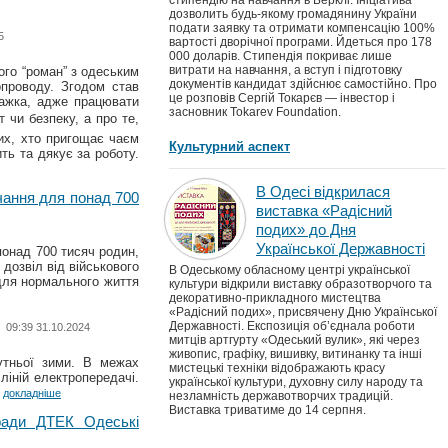
стипендію на навчання в Берклі. Ініціатива
дозволить будь-якому громадянину України
подати заявку та отримати компенсацію 100%
5
вартості дворічної програми. Йдеться про 178
000 доларів. Стипендія покриває лише
витрати на навчання, а вступ і підготовку
ого “роман” з одеським
документів кандидат здійснює самостійно. Про
проводу. Згодом став
це розповів Сергій Токарєв — інвестор і
важка, адже працювати
засновник Tokarev Foundation.
 чи безпеку, а про те,
их, хто пригощає чаєм
Культурний аспект
ть та дякує за роботу.
В Одесі відкрилася
чання для понад 700
виставка «Радісний
подих» до Дня
Української Державності
онад 700 тисяч родин,
дозвіл від військового
В Одеському обласному центрі української
для нормального життя
культури відкрили виставку образотворчого та
декоративно-прикладного мистецтва
«Радісний подих», присвячену Дню Української
Державності. Експозиція об’єднала роботи
09:39 31.10.2024
митців артгурту «Одеський вулик», які через
живопис, графіку, вишивку, витинанку та інші
утньої зими. В межах
мистецькі техніки відображають красу
ліній електропередачі.
української культури, духовну силу народу та
/
докладніше
незламність державотворчих традицій.
Виставка триватиме до 14 серпня.
оради ДТЕК Одеські