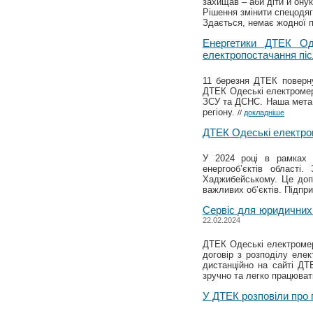
захищав – аби діти й онук
Рішення змінити спецодяг
Здається, немає жодної пр
Енергетики ДТЕК Од
електропостачання піс
11 березня ДТЕК поверну
ДТЕК Одеські електромер
ЗСУ та ДСНС. Наша мета 
регіону.
//
докладніше
ДТЕК Одеські електро
У 2024 році в рамках 
енергооб’єктів област
Хаджибейському. Це допо
важливих об’єктів. Підпр
Сервіс для юридичних 
22.02.2024
ДТЕК Одеські електромер
договір з розподілу елек
дистанційно на сайті ДТ
зручно та легко працюва
У ДТЕК розповіли про