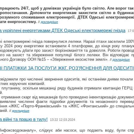
 працюють 24/7, щоб у домівках українців було світло. Але ворог т
ропостачання. Допомогти енергетикам захистити світло в будинка
озумного споживання електроенергії. ДТЕК Одеські електромережі
ати енергосистему.
//
докладніше
 укріплені енергетиками ДТЕК Одеські електромережі гнізда
17:0
і електромережі гнізда повернулися лелеки. Наразі птахи заселили 100%
у 2024 року енергетики встановили 4 платформи, до кінця року плану
родовжують дбати про захист біорізноманіття та довкілля. Роботи провод
го на захист та збереження популяції білого лелеки. Він відповідає 
ьного Договору ООН №15 – «Збереження екосистем землі».
//
докладніше
І ПЛАТІЖКИ ЗА ПОСЛУГИ ЖКГ. РОЗ'ЯСНЕННЯ ДЛЯ ОДЕСИТІ
повідомили про численні звернення одеситів, які останніми днями почал
тних керуючих компаній.
у плутанину, оскільки мешканці ряду будинків отримали квитанцію ГЕРЦ
й.
 отримання скарг від мешканців було проведено інвентаризацію документ
виявлені численні факти підробки документів та незаконного переве
ління «ЖКС «Порто-Франківський» та «ЖКС «Фонтанський» до спеціальн
аній.
//
докладніше
 війні та працю в тилу!
13:22 12.03.2024
 Інфоксводоканалу», слідкує аби насоси, що подають воду, були спр