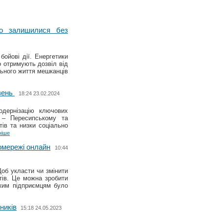
що залишилися без
ойові дії. Енергетики
 отримують дозвіл від
ьного життя мешканців
вень
18:24 23.02.2024
одернізацію ключових
 – Пересипському та
ів та низки соціально
ніше
омережі онлайн
10:44
об укласти чи змінити
нтів. Це можна зробити
ьким підприємцям було
ників
15:18 24.05.2023