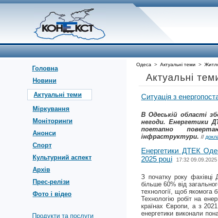
Одеса
>
Актуальні теми
>
Житло
Головна
Актуальні те
Новини
Актуальні теми
Ситуація з енергопос
Міркування
В Одеській області з
Моніторинги
негоди. Енергетики Д
поетапно поверт
Анонси
інфраструктури.
//
докл
Спорт
Енергетики ДТЕК Одес
Культурний аспект
2025 році
17:32 09.09.2025
Архів
З початку року фахівці 
Прес-релізи
більше 60% від загальног
технології, щоб якомога б
Фото і відео
Технологію робіт на енер
країнах Європи, а з 202
енергетики виконали пона
Продукти та послуги