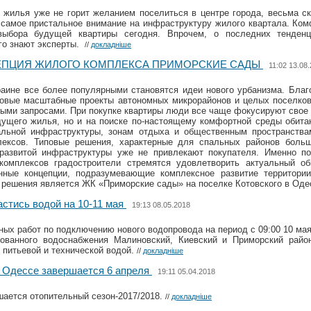
жилья уже не горит желанием поселиться в центре города, весьма ск
самое пристальное внимание на инфраструктуру жилого квартала. Ком
выбора будущей квартиры сегодня. Впрочем, о последних тенден
го знают эксперты.
//
докладніше
ЕПЦИЯ ЖИЛОГО КОМПЛЕКСА ПРИМОРСКИЕ САДЫ
11:02 13.08
аине все более популярными становятся идеи нового урбанизма. Благ
новые масштабные проекты автономных микрорайонов и целых поселков
ми запросами. При покупке квартиры люди все чаще фокусируют свое 
дущего жилья, но и на поиске по-настоящему комфортной среды обита
льной инфраструктуры, зонам отдыха и общественным пространства
ексов. Типовые решения, характерные для спальных районов больш
 развитой инфраструктуры уже не привлекают покупателя. Именно по
комплексов градостроители стремятся удовлетворить актуальный о
нные концепции, подразумевающие комплексное развитие территори
 решения является ЖК «Приморские сады» на поселке Котовского в Од
астись водой на 10-11 мая
19:13 08.05.2018
ых работ по подключению нового водопровода на период с 09:00 10 мая 
ованного водоснабжения Малиновский, Киевский и Приморский райо
 питьевой и технической водой.
//
докладніше
 Одессе завершается 6 апреля
19:11 05.04.2018
шается отопительный сезон-2017/2018.
//
докладніше