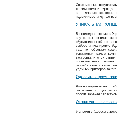
Современный покупатель 
«сталинкам» и обращает 
вот главные критерии 
недвижимости лучше все
УНИКАЛЬНАЯ КОНЦ
В последнее время в Укр
внутри них появляются 
обусловлены общественны
выборе и планировке бу
уделяют объектам социа
территории жилых компл
застройка и отсутствие
проектов новых жилых 
разрабатывают качестве
удачных примеров такого
Одесситов просят зап
Для проведения масштабн
отключены от централиз
просят заранее запастись
Отопительный сезон в
6 апреля в Одессе завер