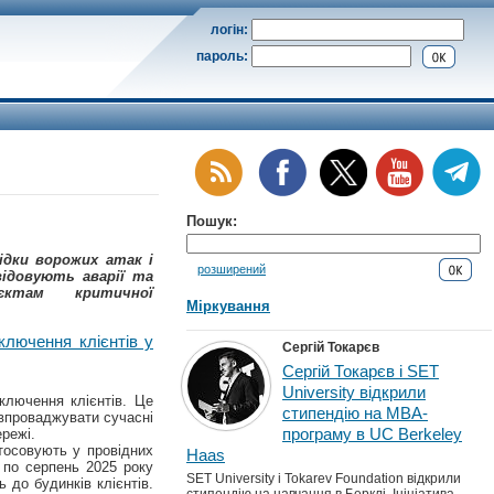
логін:
пароль:
Пошук:
ідки ворожих атак і
розширений
ідовують аварії та
ктам критичної
Міркування
ключення клієнтів у
Сергій Токарєв
Сергій Токарєв і SET
University відкрили
ключення клієнтів. Це
стипендію на MBA-
 впроваджувати сучасні
програму в UC Berkeley
ережі.
стосовують у провідних
Haas
 по серпень 2025 року
SET University і Tokarev Foundation відкрили
 до будинків клієнтів.