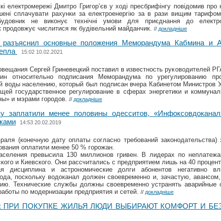
і електромережі Дмитро Григор’єв у ході пресбрифінгу повідомив про 
ені сплачувати рахунки за електроенергію за в рази вищим тарифом
абудовник не виконує технічні умови для приєднання до електр
к продовжує числитися як будівельний майданчик.
//
докладніше
 разъяснил основные положения Меморандума Кабмина и А
тепла
15:02 10.02.2021
овещания Сергей Гриневецкий поставил в известность руководителей РГА
щин относительно подписания Меморандума по урегулированию пр
ей воды населению, который был подписан вчера Кабинетом Министров 
щей государственное регулирование в сферах энергетики и коммунал
ны» и мэрами городов.
//
докладніше
у заплатили менее половины одесситов, «Инфоксовдоканал
иками
14:53 20.02.2019
раля (конечную дату оплаты согласно требований законодательства) 
ования оплатили менее 50 % горожан.
аселения превысила 130 миллионов гривен. В лидерах по неплатеж
кого и Киевского. Они рассчитались с предприятием лишь на 40 процент
ая дисциплина и астрономические долги абонентов негативно в
ода, поскольку водоканал должен своевременно и, зачастую, авансом,
гию. Технические службы должны своевременно устранять аварийные с
аботы по модернизации предприятия и сетей.
//
докладніше
: ПРИ ПОКУПКЕ ЖИЛЬЯ ЛЮДИ ВЫБИРАЮТ КОМФОРТ И Б