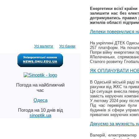
Енергетики всієї країни
залишити нас без елект
дотримуватись правил р
жителів області підтрим
Лелеки повернулися на
На укріплені ДТЕК Одеськ
Усі валюти
Усі банки
257 платформ. На початк
Попри війну енергетики п
#Лелеченьки, спрямовано
Сталого розвитку Глобал
ЯК ОПЛАЧУВАТИ НОВ
В Одеській міській раді 
Погода на найближчий
рахунки від ЖКС та прива
час
Ця ситуація внесла певн
замість керуючих компані
Одеса
У лютому 2024 року після
Під час перевірки були 
Погода на 10 днів від
будинків зі сфери управ
приватних керуючих комп
sinoptik.ua
Дякуємо за мужність на
Валерій, електромонтер