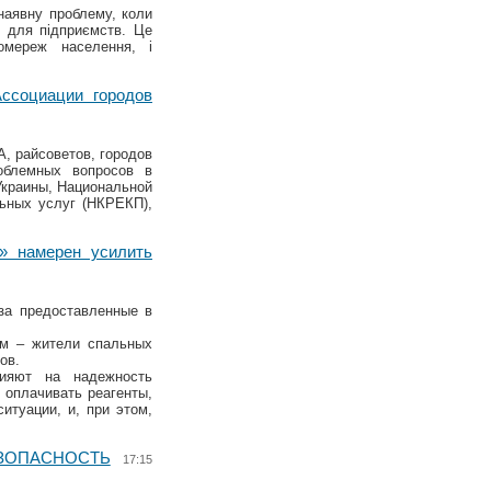
наявну проблему, коли
 для підприємств. Це
омереж населення, і
ссоциации городов
, райсоветов, городов
облемных вопросов в
Украины, Национальной
ьных услуг (НКРЕКП),
» намерен усилить
за предоставленные в
ам – жители спальных
ов.
лияют на надежность
 оплачивать реагенты,
итуации, и, при этом,
ЕЗОПАСНОСТЬ
17:15