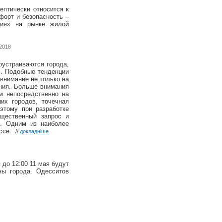
ептически относится к
форт и безопасность –
циях на рынке жилой
.2018
оустраиваются города,
. Подобные тенденции
внимание не только на
ния. Больше внимания
м непосредственно на
их городов, точечная
этому при разработке
бщественный запрос и
и. Одним из наиболее
ессе.
//
докладніше
до 12:00 11 мая будут
ны города. Одесситов