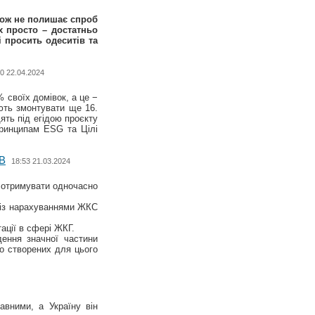
акож не полишає спроб
х просто – достатньо
 просить одеситів та
0 22.04.2024
 своїх домівок, а це −
ють змонтувати ще 16.
ять під егідою проєкту
принципам ESG та Цілі
В
18:53 21.03.2024
и отримувати одночасно
 із нарахуваннями ЖКС
ації в сфері ЖКГ.
дення значної частини
о створених для цього
авними, а Україну він